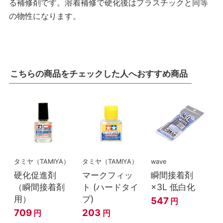
る補修剤です。溶着補修で硬化後はプラスチックと同等
の物性になります。
こちらの商品をチェックした人へおすすめ商品
タミヤ（TAMIYA）
タミヤ（TAMIYA）
wave
硬化促進剤
マークフィッ
瞬間接着剤
（瞬間接着剤
ト (ハードタイ
×3L 低白化
用）
プ)
547
円
709
203
円
円