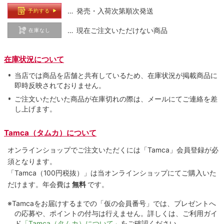
… 発売・入荷次第順次発送
予約する
… 現在ご注文いただけない商品
在庫なし
在庫状況について
当店では商品を店舗と共有しているため、在庫状況が掲載商品に
即時反映されておりません。
ご注文いただいた商品が在庫切れの際は、メールにてご連絡を差
し上げます。
Tamca（タムカ）について
オンラインショップでご注⽂いただくには「Tamca」会員登録が必
須となります。
「Tamca
（100円税抜）
」は当オンラインショップにてご購⼊いた
だけます。
年会費は
無料
です。
※Tamcaをお届けするまでの「仮の会員番号」では、プレゼントへ
の応募や、ポイントの付与は⾏えません。詳しくは、ご利⽤ガイ
ド
「Tamca（タムカ）について」
をご確認ください。