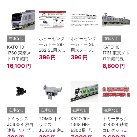
個入
ト (5両) 鉄道
ト (5両) 鉄道
模型
模型
ホビーセンタ
ホビーセンタ
在庫なし
在庫なし
ーカトー 28-
ーカトー SL
KATO 10-
KATO 10-
262 SL用スノ
用スノープロ
1760 東京メ
1761 東京メト
ープロウ1 前
ウ① 前面用
396
396
円
円
トロ半蔵門線
ロ半蔵門線
面用 Nゲージ
4個入
18000系 基本
18000系 増結
16,100
6,800
円
円
6両セット N
4両セット N
ゲージ
ゲージ
在庫なし
在庫なし
在庫なし
在庫なし
トミックス
TOMIX トミ
KATO 10-
トミーテック
JC6354 密自
ックス
1368 HB-
324324 鉄道
連形TNカプラ
JC6339 密連
E300系 「リ
コレクション
ーSP・黒(キ
形TNカプラー
ゾートビュー
名古屋鉄道