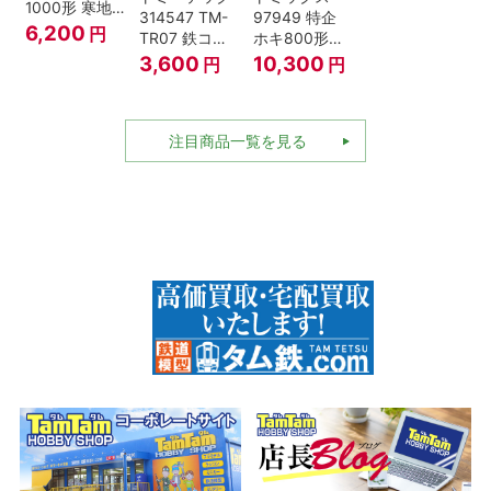
1000形 寒地
314547 TM-
97949 特企
型･高崎車両
6,200
円
TR07 鉄コレ
ホキ800形貨
センター Nゲ
動力ユニット
車 ＪＲ東日本
3,600
10,300
円
円
ージ
2軸車用
仕様タイプ 8
両セット Nゲ
ージ
注目商品一覧を見る