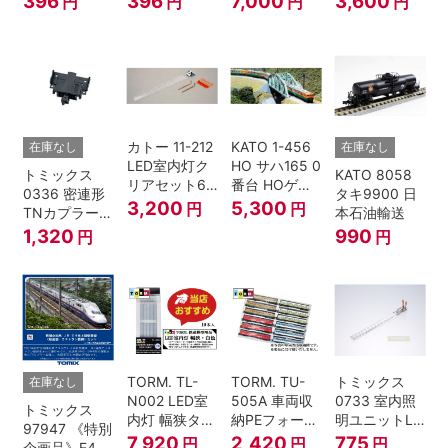
396
396
7,000
3,600
円
円
円
円
ハ52-100用)
(SP・グレ
ふるさと」 2
6000系 白帯
ー・2段電連
両セット 鉄道
復刻･6011編
付・227系運
模型 Nゲージ
成 2両セット
転台側) 鉄道
nゲージ
模型 Nゲージ
カトー 11-212
KATO 1-456
在庫なし
在庫なし
LED室内灯ク
HO サハ165 0
トミックス
KATO 8058
リアセット6
番台 HOゲー
0336 密連形
タキ9900 日
入 Nゲージ
ジ
3,200
5,300
円
円
TNカプラー
本石油輸送
(6個・SP・
1,320
990
円
円
黒)
TORM. TL-
TORM. TU-
トミックス
在庫なし
N002 LED室
505A 車両収
0733 室内照
トミックス
内灯 幅狭タイ
納PEフォーム
明ユニットLC
97947 《特別
プ・白色 10本
12両用 (ライ
(白色)
7,920
2,420
775
円
円
円
企画品》E4系