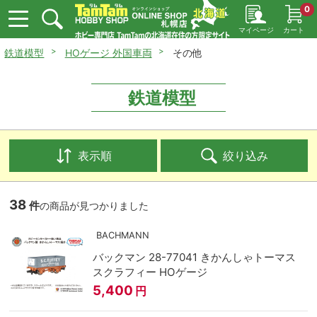
0
マイページ
カート
鉄道模型
HOゲージ 外国車両
その他
鉄道模型
表示順
絞り込み
38
件
の商品が見つかりました
BACHMANN
バックマン 28-77041 きかんしゃトーマス
スクラフィー HOゲージ
5,400
円