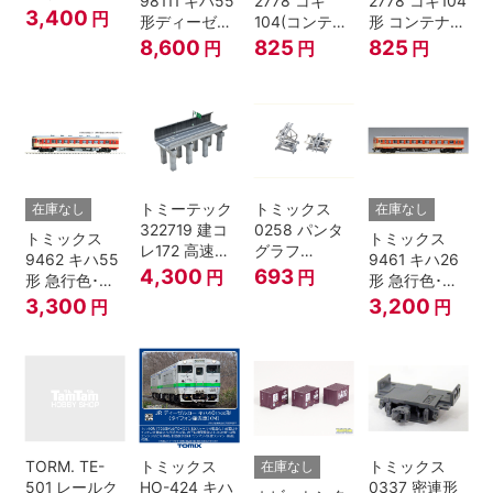
98111 キハ55
2778 コキ
2778 コキ104
一段窓 Nゲー
3,400
円
形ディーゼル
104(コンテナ
形 コンテナな
ジ
カー 急行色･
無し) Nゲージ
し
8,600
825
825
円
円
円
一段窓 2両セ
ット Nゲージ
トミーテック
トミックス
在庫なし
在庫なし
322719 建コ
0258 パンタ
トミックス
トミックス
レ172 高速道
グラフ
9462 キハ55
9461 キハ26
路 Ｎゲージ
PT4811N 2個
4,300
693
円
円
形 急行色･一
形 急行色･一
段窓 Ｔ Nゲー
段窓 Ｔ Nゲー
3,300
3,200
円
円
ジ
ジ
TORM. TE-
トミックス
トミックス
在庫なし
501 レールク
HO-424 キハ
0337 密連形