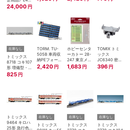
鉄道模型
トグレー) 2枚
上越新幹線 新
24,000
円
入
塗装・ラスト
ラン装飾 8両
セット
TORM. TU-
ホビーセンタ
TOMIX トミ
在庫なし
505B 車両収
ーカトー 28-
ックス
トミックス
納PEフォーム
247 東京メト
JC6340 密連
8718 コキ107
12両用 (ダー
ロ半蔵門線
形TNカプラー
2,420
1,683
396
円
円
円
形 増備型・コ
クグレー) 2枚
18000系グレ
(SP・グレ
ンテナなし Ｎ
825
円
入 Nゲージ
ードアップシ
ー・2段電連
ゲージ
ール Nゲージ
付・313系運
転台側用) 鉄
道模型 Nゲー
ジ
トミックス
在庫なし
在庫なし
在庫なし
9464 キロハ
トミックス
トミックス
トミックス
25形 急行色･