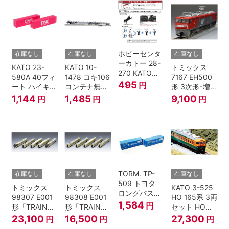
ホビーセンタ
在庫なし
在庫なし
在庫なし
ーカトー 28-
KATO 23-
KATO 10-
トミックス
270 KATOナ
580A 40フィ
1478 コキ106
7167 EH500
ックルカプラ
495
円
ート ハイキュ
コンテナ無積
形 3次形･増備
ー 黒 センタ
ーブコンテナ
載 2両セット
型
1,144
1,485
9,100
円
円
円
リングバネ付
ONE マゼンタ
鉄道模型 Nゲ
(10個入り）
2個入 Nゲー
ージ
Nゲージ
ジ
TORM. TP-
在庫なし
在庫なし
在庫なし
509 トヨタ
トミックス
トミックス
KATO 3-525
ロングパスエ
98307 E001
98308 E001
HO 165系 3両
クスプレス
1,584
円
形「TRAIN
形「TRAIN
セット HOゲ
U55A-39500
SUITE四季
SUITE四季
ージ
23,100
16,500
27,300
円
円
円
コンテナ② 2
島」基本セッ
島」増結セッ