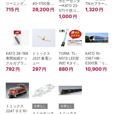
ホビーセンタ
リーニングリ
40-1700形 タ
TNカプラー
ーKATO 23-
キッド 100ml
イフォン撤去
(6個入・SPタ
715
26,200
1,320
円
円
円
571-Y 鉄コン
車 M HOゲー
イプ)
2021コンテナ
1,000
円
ジ
3個セット N
ゲージ
KATO 28-188
トミックス
TORM. TL-
KATO 10-
車間短縮ナッ
JS21 集電シ
N013 LED室
1367 HB-
クルカプラー
ュー
内灯 Kタイ
E300系「リ
灰 (ボギー貨
プ・白色 1本
ゾートしらか
792
297
880
10,900
円
円
円
円
車用)
鉄道模型
み・青池編
成」4両セッ
ト（鉄道模
型・Nゲー
ジ）
トミックス
在庫なし
在庫なし
2247 ＤＥ10-
トミーテック
トミックス