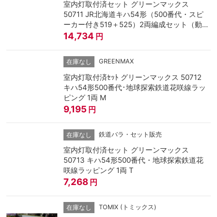
室内灯取付済セット グリーンマックス
50711 JR北海道キハ54形（500番代・スピ
ーカー付き519＋525）2両編成セット（動力
付き）
14,734
円
GREENMAX
在庫なし
室内灯取付済ｾｯﾄ グリーンマックス 50712
キハ54形500番代･地球探索鉄道花咲線ラッ
ピング 1両 M
9,195
円
鉄道バラ・セット販売
在庫なし
室内灯取付済セット グリーンマックス
50713 キハ54形500番代・地球探索鉄道花
咲線ラッピング 1両 T
7,268
円
TOMIX (トミックス)
在庫なし