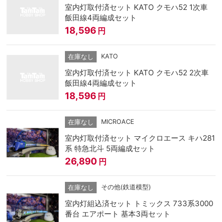
室内灯取付済セット KATO クモハ52 1次車
飯田線4両編成セット
18,596
円
KATO
在庫なし
室内灯取付済セット KATO クモハ52 2次車
飯田線4両編成セット
18,596
円
MICROACE
在庫なし
室内灯取付済セット マイクロエース キハ281
系 特急北斗 5両編成セット
26,890
円
その他(鉄道模型)
在庫なし
室内灯組込済セット トミックス 733系3000
番台 エアポート 基本3両セット