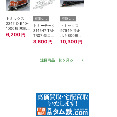
ジ）
トミックス
在庫なし
在庫なし
2247 ＤＥ10-
トミーテック
トミックス
1000形 寒地
314547 TM-
97949 特企
型･高崎車両
6,200
円
TR07 鉄コレ
ホキ800形貨
センター Nゲ
動力ユニット
車 ＪＲ東日本
3,600
10,300
円
円
ージ
2軸車用
仕様タイプ 8
両セット Nゲ
ージ
注目商品一覧を見る