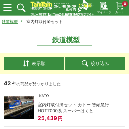
0
マイページ
カート
鉄道模型
室内灯取付済セット
鉄道模型
表示順
絞り込み
42
件
の商品が見つかりました
KATO
室内灯取付済セット カトー 智頭急行
HOT7000系 スーパーはくと
25,439
円