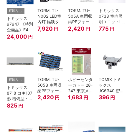
TORM. TL-
TORM. TU-
トミックス
在庫なし
N002 LED室
505A 車両収
0733 室内照
トミックス
内灯 幅狭タイ
納PEフォーム
明ユニットLC
97947 《特別
プ・白色 10本
12両用 (ライ
(白色)
7,920
2,420
775
円
円
円
企画品》E4系
鉄道模型
トグレー) 2枚
上越新幹線 新
24,000
円
入
塗装・ラスト
ラン装飾 8両
セット
TORM. TU-
ホビーセンタ
TOMIX トミ
在庫なし
505B 車両収
ーカトー 28-
ックス
トミックス
納PEフォーム
247 東京メト
JC6340 密連
8718 コキ107
12両用 (ダー
ロ半蔵門線
形TNカプラー
2,420
1,683
396
円
円
円
形 増備型・コ
クグレー) 2枚
18000系グレ
(SP・グレ
ンテナなし Ｎ
825
円
入 Nゲージ
ードアップシ
ー・2段電連
ゲージ
ール Nゲージ
付・313系運
転台側用) 鉄
道模型 Nゲー
ジ