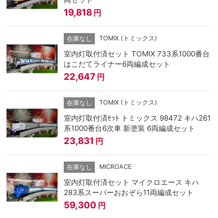
19,818
円
TOMIX (トミックス)
在庫なし
室内灯取付済セット TOMIX 733系1000番台
はこだてライナー6両編成セット
22,647
円
TOMIX (トミックス)
在庫なし
室内灯取付済ｾｯﾄ トミックス 98472 キハ261
系1000番台6次車 新塗装 6両編成セット
23,831
円
MICROACE
在庫なし
室内灯取付済セット マイクロエース キハ
283系スーパーおおぞら11両編成セット
59,300
円