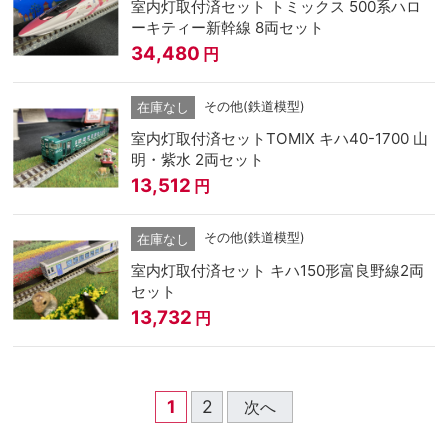
室内灯取付済セット トミックス 500系ハロ
ーキティー新幹線 8両セット
34,480
円
その他(鉄道模型)
在庫なし
室内灯取付済セットTOMIX キハ40-1700 山
明・紫水 2両セット
13,512
円
その他(鉄道模型)
在庫なし
室内灯取付済セット キハ150形富良野線2両
セット
13,732
円
1
2
次へ