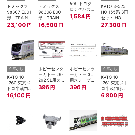
509 トヨタ
トミックス
トミックス
KATO 3-525
ロングパスエ
98307 E001
98308 E001
HO 165系 3両
クスプレス
1,584
円
形「TRAIN
形「TRAIN
セット HOゲ
U55A-39500
SUITE四季
SUITE四季
ージ
23,100
16,500
27,300
円
円
円
コンテナ② 2
島」基本セッ
島」増結セッ
個入
ト (5両) 鉄道
ト (5両) 鉄道
模型
模型
ホビーセンタ
ホビーセンタ
在庫なし
在庫なし
ーカトー 28-
ーカトー SL
KATO 10-
KATO 10-
262 SL用スノ
用スノープロ
1760 東京メ
1761 東京メト
ープロウ1 前
ウ① 前面用
396
396
円
円
トロ半蔵門線
ロ半蔵門線
面用 Nゲージ
4個入
18000系 基本
18000系 増結
16,100
6,800
円
円
6両セット N
4両セット N
ゲージ
ゲージ