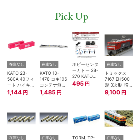
Pick Up
ホビーセンタ
在庫なし
在庫なし
在庫なし
ーカトー 28-
KATO 23-
KATO 10-
トミックス
270 KATOナ
580A 40フィ
1478 コキ106
7167 EH500
ックルカプラ
495
円
ート ハイキュ
コンテナ無積
形 3次形･増備
ー 黒 センタ
ーブコンテナ
載 2両セット
型
1,144
1,485
9,100
円
円
円
リングバネ付
ONE マゼンタ
鉄道模型 Nゲ
(10個入り）
2個入 Nゲー
ージ
Nゲージ
ジ
TORM. TP-
在庫なし
在庫なし
在庫なし