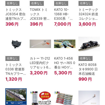
在庫なし
在庫なし
在庫なし
在庫なし
トミックス
TOMIX トミ
KATO 10-
トミーテック
JC6354 密自
ックス
1368 HB-
324324 鉄道
連形TNカプラ
JC6339 密連
E300系 「リ
コレクション
ーSP・黒(キ
形TNカプラー
ゾートビュー
名古屋鉄道
396
396
7,000
3,600
円
円
円
円
ハ52-100用)
(SP・グレ
ふるさと」 2
6000系 白帯
ー・2段電連
両セット 鉄道
復刻･6011編
付・227系運
模型 Nゲージ
成 2両セット
転台側) 鉄道
nゲージ
模型 Nゲージ
カトー 11-212
KATO 1-456
在庫なし
在庫なし
LED室内灯ク
HO サハ165 0
トミックス
KATO 8058
リアセット6
番台 HOゲー
0336 密連形
タキ9900 日
入 Nゲージ
ジ
3,200
5,300
円
円
TNカプラー
本石油輸送
(6個・SP・
1,320
990
円
円
黒)