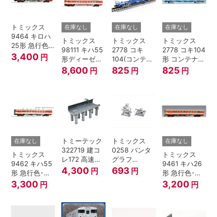
トミックス
在庫なし
在庫なし
在庫なし
9464 キロハ
トミックス
トミックス
トミックス
25形 急行色･
98111 キハ55
2778 コキ
2778 コキ104
一段窓 Nゲー
3,400
円
形ディーゼル
104(コンテナ
形 コンテナな
ジ
カー 急行色･
無し) Nゲージ
し
8,600
825
825
円
円
円
一段窓 2両セ
ット Nゲージ
トミーテック
トミックス
在庫なし
在庫なし
322719 建コ
0258 パンタ
トミックス
トミックス
レ172 高速道
グラフ
9462 キハ55
9461 キハ26
路 Ｎゲージ
PT4811N 2個
4,300
693
円
円
形 急行色･一
形 急行色･一
段窓 Ｔ Nゲー
段窓 Ｔ Nゲー
3,300
3,200
円
円
ジ
ジ