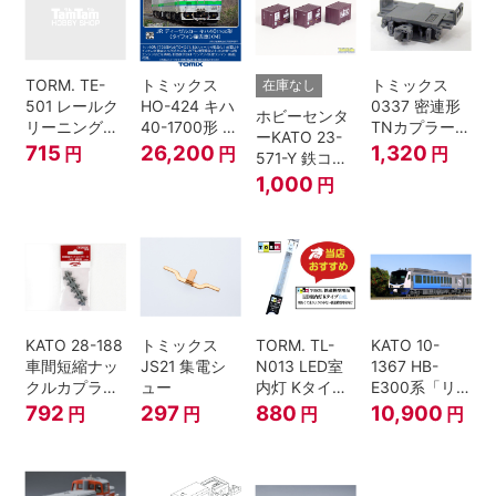
TORM. TE-
トミックス
トミックス
在庫なし
501 レールク
HO-424 キハ
0337 密連形
ホビーセンタ
リーニングリ
40-1700形 タ
TNカプラー
ーKATO 23-
キッド 100ml
イフォン撤去
(6個入・SPタ
715
26,200
1,320
円
円
円
571-Y 鉄コン
車 M HOゲー
イプ)
2021コンテナ
1,000
円
ジ
3個セット N
ゲージ
KATO 28-188
トミックス
TORM. TL-
KATO 10-
車間短縮ナッ
JS21 集電シ
N013 LED室
1367 HB-
クルカプラー
ュー
内灯 Kタイ
E300系「リ
灰 (ボギー貨
プ・白色 1本
ゾートしらか
792
297
880
10,900
円
円
円
円
車用)
鉄道模型
み・青池編
成」4両セッ
ト（鉄道模
型・Nゲー