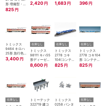
12両用 (ダー
ロ半蔵門線
形TNカプラー
2,420
1,683
396
円
円
円
形 増備型・コ
クグレー) 2枚
18000系グレ
(SP・グレ
ンテナなし Ｎ
825
円
入 Nゲージ
ードアップシ
ー・2段電連
ゲージ
ール Nゲージ
付・313系運
転台側用) 鉄
道模型 Nゲー
ジ
トミックス
在庫なし
在庫なし
在庫なし
9464 キロハ
トミックス
トミックス
トミックス
25形 急行色･
98111 キハ55
2778 コキ
2778 コキ104
一段窓 Nゲー
3,400
円
形ディーゼル
104(コンテナ
形 コンテナな
ジ
カー 急行色･
無し) Nゲージ
し
8,600
825
825
円
円
円
一段窓 2両セ
ット Nゲージ
トミーテック
トミックス
在庫なし
在庫なし
322719 建コ
0258 パンタ