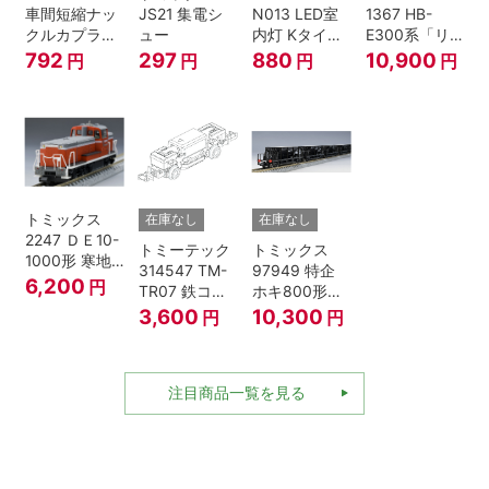
車間短縮ナッ
JS21 集電シ
N013 LED室
1367 HB-
クルカプラー
ュー
内灯 Kタイ
E300系「リ
灰 (ボギー貨
プ・白色 1本
ゾートしらか
792
297
880
10,900
円
円
円
円
車用)
鉄道模型
み・青池編
成」4両セッ
ト（鉄道模
型・Nゲー
ジ）
トミックス
在庫なし
在庫なし
2247 ＤＥ10-
トミーテック
トミックス
1000形 寒地
314547 TM-
97949 特企
型･高崎車両
6,200
円
TR07 鉄コレ
ホキ800形貨
センター Nゲ
動力ユニット
車 ＪＲ東日本
3,600
10,300
円
円
ージ
2軸車用
仕様タイプ 8
両セット Nゲ
ージ
注目商品一覧を見る