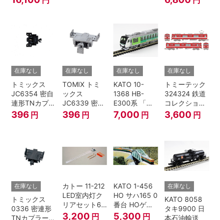
6両セット N
4両セット N
ゲージ
ゲージ
在庫なし
在庫なし
在庫なし
在庫なし
トミックス
TOMIX トミ
KATO 10-
トミーテック
JC6354 密自
ックス
1368 HB-
324324 鉄道
連形TNカプラ
JC6339 密連
E300系 「リ
コレクション
ーSP・黒(キ
形TNカプラー
ゾートビュー
名古屋鉄道
396
396
7,000
3,600
円
円
円
円
ハ52-100用)
(SP・グレ
ふるさと」 2
6000系 白帯
ー・2段電連
両セット 鉄道
復刻･6011編
付・227系運
模型 Nゲージ
成 2両セット
転台側) 鉄道
nゲージ
模型 Nゲージ
カトー 11-212
KATO 1-456
在庫なし
在庫なし
LED室内灯ク
HO サハ165 0
トミックス
KATO 8058
リアセット6
番台 HOゲー
0336 密連形
タキ9900 日
入 Nゲージ
ジ
3,200
5,300
円
円
TNカプラー
本石油輸送