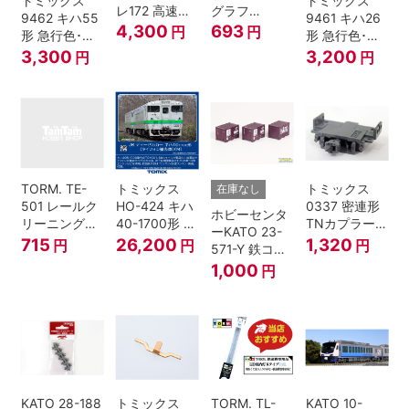
トミックス
トミックス
レ172 高速道
グラフ
9462 キハ55
9461 キハ26
路 Ｎゲージ
PT4811N 2個
4,300
693
円
円
形 急行色･一
形 急行色･一
段窓 Ｔ Nゲー
段窓 Ｔ Nゲー
3,300
3,200
円
円
ジ
ジ
TORM. TE-
トミックス
トミックス
在庫なし
501 レールク
HO-424 キハ
0337 密連形
ホビーセンタ
リーニングリ
40-1700形 タ
TNカプラー
ーKATO 23-
キッド 100ml
イフォン撤去
(6個入・SPタ
715
26,200
1,320
円
円
円
571-Y 鉄コン
車 M HOゲー
イプ)
2021コンテナ
1,000
円
ジ
3個セット N
ゲージ
KATO 28-188
トミックス
TORM. TL-
KATO 10-