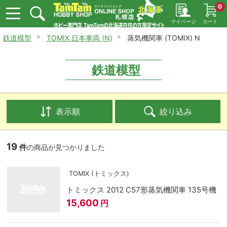
0
マイページ
カート
鉄道模型
TOMIX 日本車両 (N)
蒸気機関車 (TOMIX) N
鉄道模型
表示順
絞り込み
19
件
の商品が見つかりました
TOMIX (トミックス)
トミックス 2012 C57形蒸気機関車 135号機
15,600
円