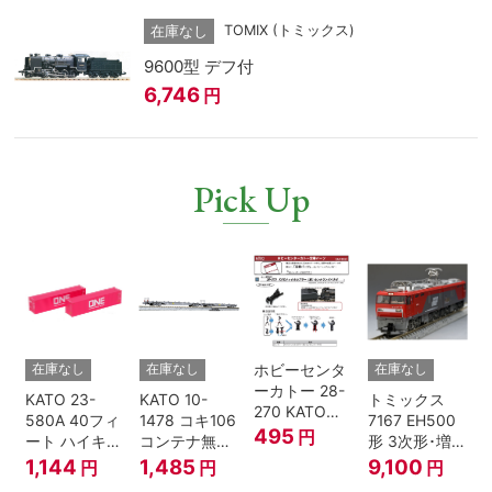
TOMIX (トミックス)
在庫なし
9600型 デフ付
6,746
円
Pick Up
ホビーセンタ
在庫なし
在庫なし
在庫なし
ーカトー 28-
KATO 23-
KATO 10-
トミックス
270 KATOナ
580A 40フィ
1478 コキ106
7167 EH500
ックルカプラ
495
円
ート ハイキュ
コンテナ無積
形 3次形･増備
ー 黒 センタ
ーブコンテナ
載 2両セット
型
1,144
1,485
9,100
円
円
円
リングバネ付
ONE マゼンタ
鉄道模型 Nゲ