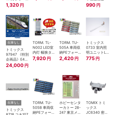
(6個・SP・
1,320
990
円
円
黒)
TORM. TL-
TORM. TU-
トミックス
在庫なし
N002 LED室
505A 車両収
0733 室内照
トミックス
内灯 幅狭タイ
納PEフォーム
明ユニットLC
97947 《特別
プ・白色 10本
12両用 (ライ
(白色)
7,920
2,420
775
円
円
円
企画品》E4系
鉄道模型
トグレー) 2枚
上越新幹線 新
24,000
円
入
塗装・ラスト
ラン装飾 8両
セット
TORM. TU-
ホビーセンタ
TOMIX トミ
在庫なし
505B 車両収
ーカトー 28-
ックス
トミックス
納PEフォーム
247 東京メト
JC6340 密連
8718 コキ107