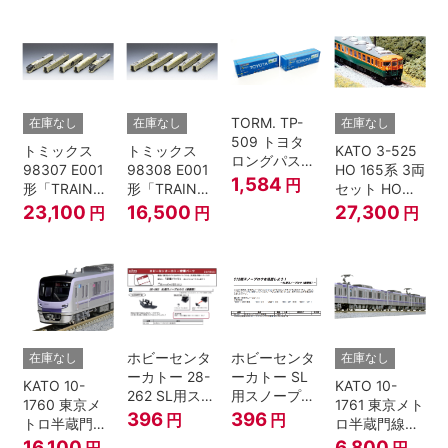
(10個入り）
2個入 Nゲー
ージ
Nゲージ
ジ
TORM. TP-
在庫なし
在庫なし
在庫なし
509 トヨタ
トミックス
トミックス
KATO 3-525
ロングパスエ
98307 E001
98308 E001
HO 165系 3両
クスプレス
1,584
円
形「TRAIN
形「TRAIN
セット HOゲ
U55A-39500
SUITE四季
SUITE四季
ージ
23,100
16,500
27,300
円
円
円
コンテナ② 2
島」基本セッ
島」増結セッ
個入
ト (5両) 鉄道
ト (5両) 鉄道
模型
模型
ホビーセンタ
ホビーセンタ
在庫なし
在庫なし
ーカトー 28-
ーカトー SL
KATO 10-
KATO 10-
262 SL用スノ
用スノープロ
1760 東京メ
1761 東京メト
ープロウ1 前
ウ① 前面用
396
396
円
円
トロ半蔵門線
ロ半蔵門線
面用 Nゲージ
4個入
18000系 基本
18000系 増結
16,100
6,800
円
円