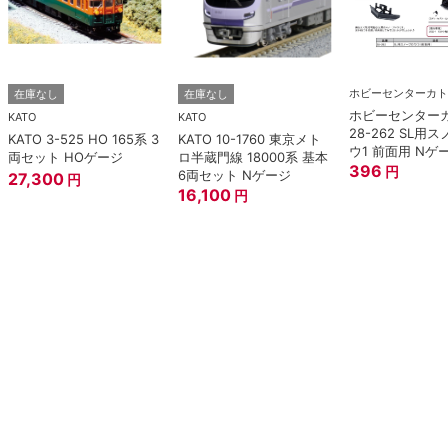
ホビーセンターカト
在庫なし
在庫なし
ホビーセンター
KATO
KATO
28-262 SL用
KATO 3-525 HO 165系 3
KATO 10-1760 東京メト
ウ1 前面用 Nゲ
両セット HOゲージ
ロ半蔵門線 18000系 基本
396
円
6両セット Nゲージ
27,300
円
16,100
円