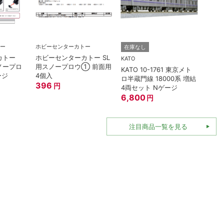
ー
ホビーセンターカトー
TOMI
在庫なし
カトー
ホビーセンターカトー SL
トミッ
KATO
スノープロ
用スノープロウ① 前面用
連形T
KATO 10-1761 東京メト
ージ
4個入
名鉄70
ロ半蔵門線 18000系 増結
396
396
円
4両セット Nゲージ
6,800
円
注目商品一覧を見る