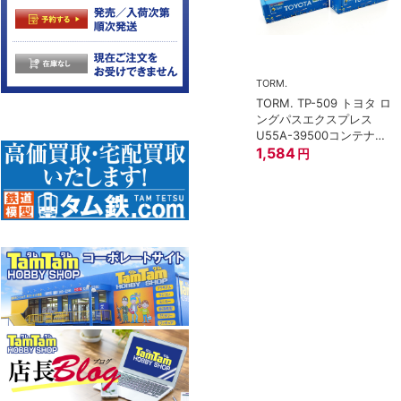
TORM.
TORM. TP-509 トヨタ ロ
トミックス)
ングパスエクスプレス
 97949 特企
U55A-39500コンテナ②
形貨車 ＪＲ東日
2個入
1,584
円
イプ 8両セット
0
円