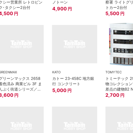
クシー営業所 レトロピン
ノトーン
察署 ライトグ
ク･タクシー2台付
トカー2台付
4,900
円
4,500
5,500
円
円
GREENMAX
KATO
TOMYTEC
グリーンマックス 2658
カトー 23-458C 地方銀
トミーテック 29
着色済み 商業ビル 3F ま
行 コンクリート
物コレクション13
んぷく街道シリーズ／ド
差点の建物B2 
5,000
円
ムドムハンバーガー
3,600
2,700
円
円