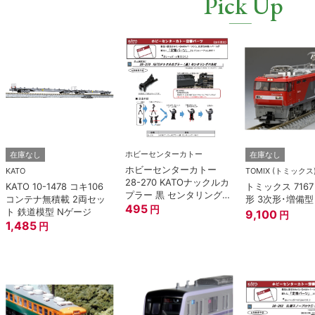
Pick Up
ホビーセンターカトー
在庫なし
在庫なし
ホビーセンターカトー
KATO
TOMIX (トミックス
28-270 KATOナックルカ
KATO 10-1478 コキ106
トミックス 7167 
プラー 黒 センタリングバ
コンテナ無積載 2両セッ
形 3次形･増備型
ネ付 (10個入り） Nゲー
495
円
ト 鉄道模型 Nゲージ
9,100
円
ジ
1,485
円