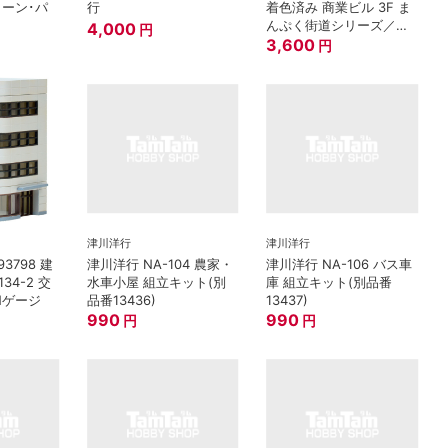
リーン･パ
行
着色済み 商業ビル 3F ま
んぷく街道シリーズ／か
4,000
円
つや
3,600
円
津川洋行
津川洋行
3798 建
津川洋行 NA-104 農家・
津川洋行 NA-106 バス車
4-2 交
水車小屋 組立キット(別
庫 組立キット(別品番
Nゲージ
品番13436)
13437)
990
990
円
円