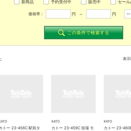
新商品
予約受付中
販売中
セール
円 ～
円
価格帯：
この条件で検索する
た
表示
KATO
KATO
KATO
カトー 23-456C 駅前タ
カトー 23-459C 役場 モ
カトー 23-46