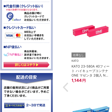
TOMIX (トミックス)
在庫なし
8-188 車間短縮ナ
トミックス JS21 集電シ
KATO
プラー灰 (ボギー
ュー
KATO 23-580A 40フィー
297
円
ト ハイキューブコンテナ
ONE マゼンタ 2個入 Nゲ
ージ
1,144
円