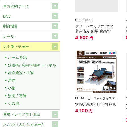
車両収納ケース
DCC
GREENMAX
グリーンマックス 2911
制御機器
着色済み 劇場 映画館
レール
4,500
円
ストラクチャー
ホーム 駅舎
鉄道橋/ 高架/ 橋脚/ トンネル
鉄道施設 / 小物
建物
小物
照明 / 電飾
PLUM（ピーエムオフィスエー)
その他
1/150 諏訪大社 下社秋宮
4,100
円
素材・レイアウト用品
さんけい みにちゅあーと