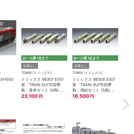
お一人様 1点まで
お一人様 1点まで
TOMI
在庫なし
在庫なし
トミック
)
TOMIX (トミックス)
TOMIX (トミックス)
100
EH500
トミックス 98307 E001
トミックス 98308 E001
油輸送
形「TRAIN SUITE四季
形「TRAIN SUITE四季
ージ
2,2
島」基本セット (5両) 鉄
島」増結セット (5両) 鉄
道模型
23,100
道模型
16,500
円
円