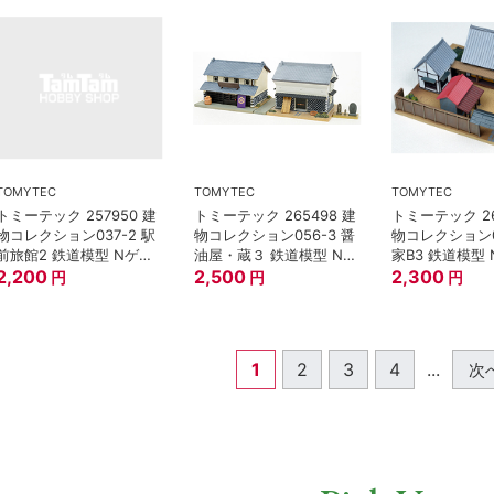
TOMYTEC
TOMYTEC
TOMYTEC
トミーテック 257950 建
トミーテック 265498 建
トミーテック 26
物コレクション037-2 駅
物コレクション056-3 醤
物コレクション0
前旅館2 鉄道模型 Nゲー
油屋・蔵３ 鉄道模型 Nゲ
家B3 鉄道模型
ジ
2,200
ージ
2,500
2,300
円
円
円
1
2
3
4
...
次