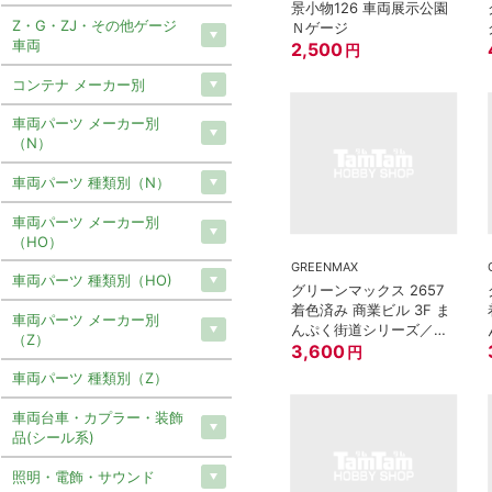
景小物126 車両展示公園
Z・G・ZJ・その他ゲージ
Ｎゲージ
車両
2,500
円
コンテナ メーカー別
車両パーツ メーカー別
（N）
車両パーツ 種類別（N）
車両パーツ メーカー別
（HO）
GREENMAX
車両パーツ 種類別（HO)
グリーンマックス 2657
着色済み 商業ビル 3F ま
車両パーツ メーカー別
んぷく街道シリーズ／す
（Z）
しざんまい
3,600
円
車両パーツ 種類別（Z）
車両台車・カプラー・装飾
品(シール系)
照明・電飾・サウンド