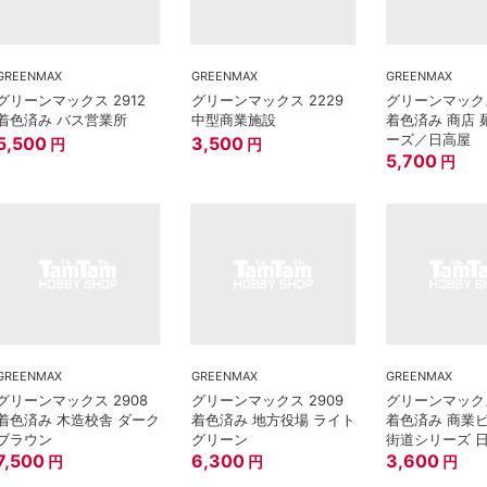
GREENMAX
GREENMAX
GREENMAX
グリーンマックス 2912
グリーンマックス 2229
グリーンマックス
着色済み バス営業所
中型商業施設
着色済み 商店
ーズ／日高屋
5,500
3,500
円
円
5,700
円
GREENMAX
GREENMAX
GREENMAX
グリーンマックス 2908
グリーンマックス 2909
グリーンマックス
着色済み 木造校舎 ダーク
着色済み 地方役場 ライト
着色済み 商業ビ
ブラウン
グリーン
街道シリーズ 
7,500
6,300
3,600
円
円
円