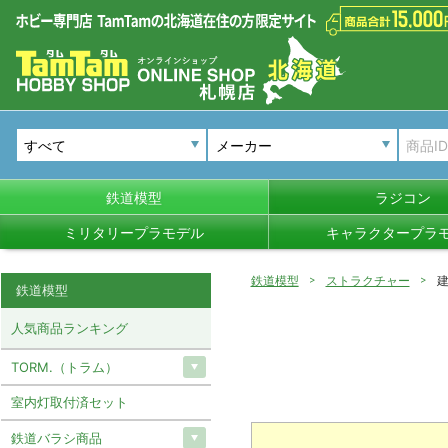
メーカー
鉄道模型
ラジコン
ミリタリープラモデル
キャラクタープラ
鉄道模型
ストラクチャー
鉄道模型
人気商品ランキング
TORM.（トラム）
室内灯取付済セット
鉄道バラシ商品