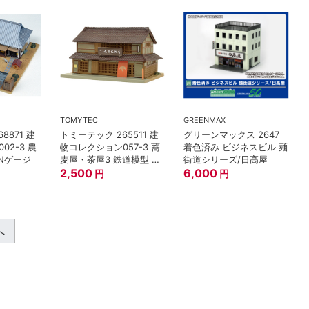
TOMYTEC
GREENMAX
8871 建
トミーテック 265511 建
グリーンマックス 2647
02-3 農
物コレクション057-3 蕎
着色済み ビジネスビル 麺
 Nゲージ
麦屋・茶屋3 鉄道模型 N
街道シリーズ/日高屋
ゲージ
2,500
6,000
円
円
へ