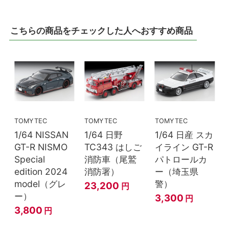
こちらの商品をチェックした人へおすすめ商品
TOMYTEC
TOMYTEC
TOMYTEC
1/64 NISSAN
1/64 日野
1/64 日産 スカ
GT-R NISMO
TC343 はしご
イライン GT-R
Special
消防車（尾鷲
パトロールカ
edition 2024
消防署）
ー（埼玉県
model（グレ
警）
23,200
円
ー）
3,300
円
3,800
円