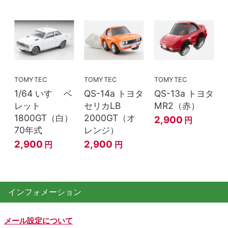
TOMYTEC
TOMYTEC
TOMYTEC
1/64 いすゞ ベ
QS-14a トヨタ
QS-13a トヨタ
レット
セリカLB
MR2（赤）
1800GT（白）
2000GT（オ
2,900
円
70年式
レンジ）
2,900
2,900
円
円
インフォメーション
メール設定について