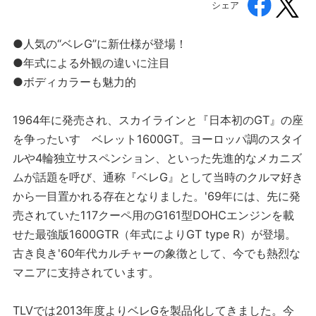
シェア
●人気の“ベレG”に新仕様が登場！
●年式による外観の違いに注目
●ボディカラーも魅力的
1964年に発売され、スカイラインと『日本初のGT』の座
を争ったいすゞベレット1600GT。ヨーロッパ調のスタイ
ルや4輪独立サスペンション、といった先進的なメカニズ
ムが話題を呼び、通称『ベレG』として当時のクルマ好き
から一目置かれる存在となりました。'69年には、先に発
売されていた117クーペ用のG161型DOHCエンジンを載
せた最強版1600GTR（年式によりGT type R）が登場。
古き良き'60年代カルチャーの象徴として、今でも熱烈な
マニアに支持されています。
TLVでは2013年度よりベレGを製品化してきました。今