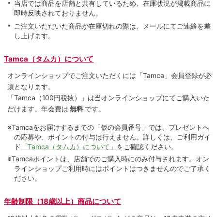
当店では商品を店舗と共有しているため、在庫状況が掲載商品に
即時反映されておりません。
ご注文いただいた商品が在庫切れの際は、メールにてご連絡を差
し上げます。
Tamca（タムカ）について
オンラインショップでご注⽂いただくには「Tamca」会員登録が必
須となります。
「Tamca
（100円税抜）
」は当オンラインショップにてご購⼊いた
だけます。
年会費は
無料
です。
※Tamcaをお届けするまでの「仮の会員番号」では、プレゼントへ
の応募や、ポイントの付与は⾏えません。詳しくは、ご利⽤ガイ
ド
「Tamca（タムカ）について」
をご確認ください。
※Tamcaポイントは、店舗でのご購⼊時にのみ付与されます。オン
ラインショップご利用時にはポイントはつきませんのでご了承く
ださい。
年齢制限（18歳以上）商品について