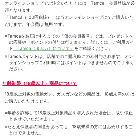
オンラインショップでご注⽂いただくには「Tamca」会員登録が必
須となります。
「Tamca
（100円税抜）
」は当オンラインショップにてご購⼊いた
だけます。
年会費は
無料
です。
※Tamcaをお届けするまでの「仮の会員番号」では、プレゼントへ
の応募や、ポイントの付与は⾏えません。詳しくは、ご利⽤ガイ
ド
「Tamca（タムカ）について」
をご確認ください。
※Tamcaポイントは、店舗でのご購⼊時にのみ付与されます。オン
ラインショップご利用時にはポイントはつきませんのでご了承く
ださい。
年齢制限（18歳以上）商品について
18歳以上対象の電動ガン、ガスガンなどの商品は、18歳未満の方は
ご購入いただけません。
※年齢を詐称して18歳以上対象商品を購入された場合は、取引停止
とさせていただきます。
※たとえ保護者の同意があっても、18歳未満の方にはお売りするこ
とはできません。