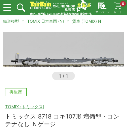
0
マイページ
カート
鉄道模型
TOMIX 日本車両 (N)
貨車 (TOMIX) N
1
/
1
再生産
TOMIX (トミックス)
トミックス 8718 コキ107形 増備型・コン
テナなし Ｎゲージ