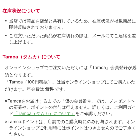
在庫状況について
当店では商品を店舗と共有しているため、在庫状況が掲載商品に
即時反映されておりません。
ご注文いただいた商品が在庫切れの際は、メールにてご連絡を差
し上げます。
Tamca（タムカ）について
オンラインショップでご注⽂いただくには「Tamca」会員登録が必
須となります。
「Tamca
（100円税抜）
」は当オンラインショップにてご購⼊いた
だけます。
年会費は
無料
です。
※Tamcaをお届けするまでの「仮の会員番号」では、プレゼントへ
の応募や、ポイントの付与は⾏えません。詳しくは、ご利⽤ガイ
ド
「Tamca（タムカ）について」
をご確認ください。
※Tamcaポイントは、店舗でのご購⼊時にのみ付与されます。オン
ラインショップご利用時にはポイントはつきませんのでご了承く
ださい。