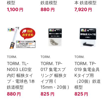
模型
鉄道模型
本 鉄道模型
1,100
880
7,920
円
円
円
TORM.
TORM.
TORM.
TORM. TL-
TORM. TP-
TORM. TP-
N003 LED室
017 集電スプ
019 集電金具
内灯 幅狭タイ
リング 幅狭タ
Kタイプ用
プ・電球色 1本
イプ用 (
（20個）鉄道
鉄道模型
15mm・20個 )
模型
880
825
825
円
円
円