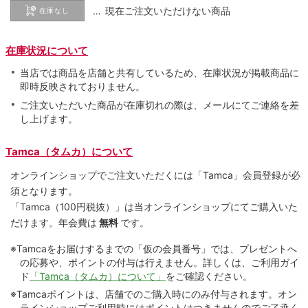
… 現在ご注文いただけない商品
在庫なし
在庫状況について
当店では商品を店舗と共有しているため、在庫状況が掲載商品に
即時反映されておりません。
ご注文いただいた商品が在庫切れの際は、メールにてご連絡を差
し上げます。
Tamca（タムカ）について
オンラインショップでご注⽂いただくには「Tamca」会員登録が必
須となります。
「Tamca
（100円税抜）
」は当オンラインショップにてご購⼊いた
だけます。
年会費は
無料
です。
※Tamcaをお届けするまでの「仮の会員番号」では、プレゼントへ
の応募や、ポイントの付与は⾏えません。詳しくは、ご利⽤ガイ
ド
「Tamca（タムカ）について」
をご確認ください。
※Tamcaポイントは、店舗でのご購⼊時にのみ付与されます。オン
ラインショップご利用時にはポイントはつきませんのでご了承く