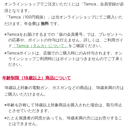
オンラインショップでご注⽂いただくには「Tamca」会員登録が必
須となります。
「Tamca
（100円税抜）
」は当オンラインショップにてご購⼊いた
だけます。
年会費は
無料
です。
※Tamcaをお届けするまでの「仮の会員番号」では、プレゼントへ
の応募や、ポイントの付与は⾏えません。詳しくは、ご利⽤ガイ
ド
「Tamca（タムカ）について」
をご確認ください。
※Tamcaポイントは、店舗でのご購⼊時にのみ付与されます。オン
ラインショップご利用時にはポイントはつきませんのでご了承く
ださい。
年齢制限（18歳以上）商品について
18歳以上対象の電動ガン、ガスガンなどの商品は、18歳未満の方は
ご購入いただけません。
※年齢を詐称して18歳以上対象商品を購入された場合は、取引停止
とさせていただきます。
※たとえ保護者の同意があっても、18歳未満の方にはお売りするこ
とはできません。