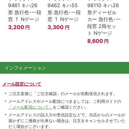
9461 キハ26
9462 キハ55
98110 キハ26
形 急行色･一段
形 急行色･一段
形ディーゼル
窓 Ｔ Nゲージ
窓 Ｔ Nゲージ
カー 急行色･一
段窓 2両セッ
3,200
3,300
円
円
ト Nゲージ
8,600
円
インフォメーション
メール設定について
ご注文直後に「ご注文確認」のメールが自動送信されます。
メールアドレスやメール配信につきましては、ご利用ガイドの
「メール配信について」
をご確認ください。
メールアドレスの誤入力や受信設定などで、当店からのメールが
届かずにご連絡が出来ない場合は、注文をキャンセルさせていた
だく場合がございます。