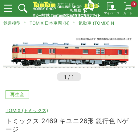
0
マイページ
カート
鉄道模型
TOMIX 日本車両 (N)
気動車 (TOMIX) N
1
/
1
再生産
TOMIX (トミックス)
トミックス 2469 キユニ26形 急行色 Nゲ
ージ