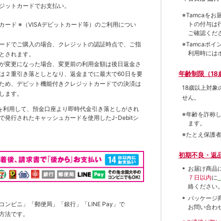
ジットカードでお支払い。
※Tamca
トの付与は
トカード
※（VISAデビットカード等）
のご利用につい
ご確認くだ
※Tamca
ードでご購入の場合、クレジットの認証時点で、ご指
利用時には
とされます。
が変更になった場合、変更前の利用金額は後日返金さ
年齢制限（18
は２重引き落としとなり、返金までに最大で60日を要
ため、デビット機能付きクレジットカードでの決済は
18歳以上対
します。
せん。
を利用して、預金口座より即時代金引き落としがされ
※年齢を詐称
発行されたキャッシュカードを使用したJ-Debitシ
ます。
※たとえ保護
初期不良・返
お届け商品
７日以内
に
絡ください
パッケージ
ンビニ」「郵便局」「銀行」「LINE Pay」で
お問い合わ
方法です。