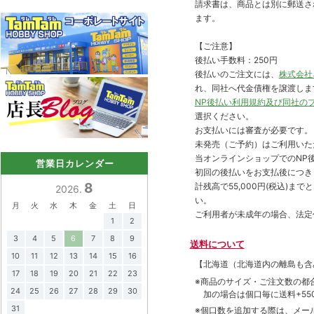
請求書は、商品とは別に郵送さ
ます。
【ご注意】
後払い手数料：250円
後払いのご注文には、
株式会社
れ、同社へ代金債権を譲渡しま
NP後払い利用規約及び同社の
選択ください。
お支払いには審査が必要です。
未発売（ご予約）はご利用いた
当オンラインショップでのNP後
営業日カレンダー
初回の後払いをお支払後につき
8
計残高で55,000円(税込)
2026.
い。
月
火
水
木
金
土
日
ご利用者が未成年の場合、法定
1
2
3
4
5
6
7
8
9
送料について
10
11
12
13
14
15
16
【北海道（北海道内の離島も
17
18
19
20
21
22
23
※商品のサイズ・ご注文数の都
24
25
26
27
28
29
30
加の場合は個口毎に送料+550
31
※個口数を追加する際は、メー