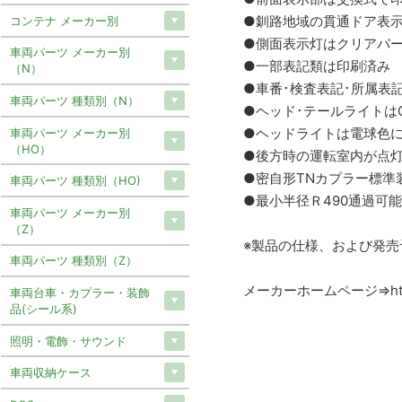
●釧路地域の貫通ドア表
コンテナ メーカー別
●側面表示灯はクリアパ
車両パーツ メーカー別
●一部表記類は印刷済み
（N）
●車番･検査表記･所属表
車両パーツ 種類別（N）
●ヘッド･テールライトはO
●ヘッドライトは電球色
車両パーツ メーカー別
（HO）
●後方時の運転室内が点
●密自形TNカプラー標準
車両パーツ 種類別（HO)
●最小半径Ｒ490通過可能
車両パーツ メーカー別
（Z）
※製品の仕様、および発
車両パーツ 種類別（Z）
メーカーホームページ⇒https://w
車両台車・カプラー・装飾
品(シール系)
照明・電飾・サウンド
車両収納ケース