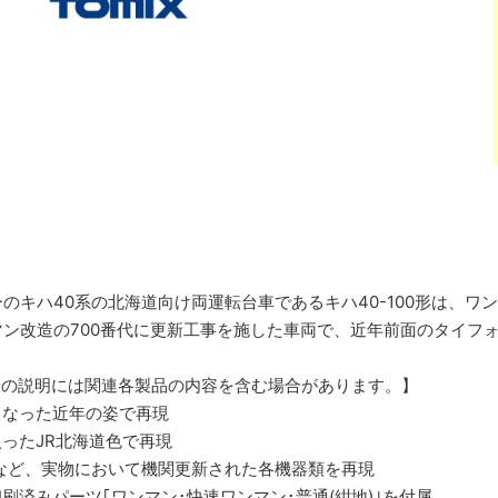
のキハ40系の北海道向け両運転台車であるキハ40-100形は、ワ
ワンマン改造の700番代に更新工事を施した車両で、近年前面のタイ
様の説明には関連各製品の内容を含む場合があります。】
くなった近年の姿で再現
ったJR北海道色で再現
ンなど、実物において機関更新された各機器類を再現
刷済みパーツ｢ワンマン･快速ワンマン･普通(紺地)｣を付属