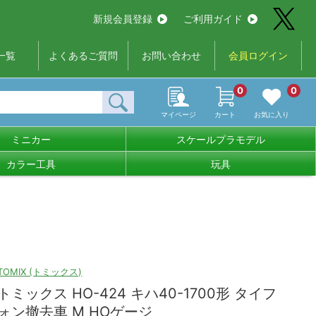
新規会員登録
ご利用ガイド
一覧
よくあるご質問
お問い合わせ
会員ログイン
0
0
マイページ
カート
お気に入り
ミニカー
スケールプラモデル
カラー工具
玩具
TOMIX (トミックス)
トミックス HO-424 キハ40-1700形 タイフ
ォン撤去車 M HOゲージ