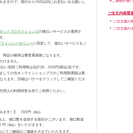
※ご連絡が無
れますので、発行から14日以内にお支払いをお願いし
ご注文内容変
ご注文後の
ご注文後の
ネットプロテクションズ
の後払いサービスが適用さ
す。
プライバシーポリシー
に同意して、後払いサービスをご
 商品の確保は審査通過後になります。
だけません。
払い初回ご利用時は合計20，000円(税込)迄です。
ましての当オンラインショップでのご利用限度額は累
までとなります。詳細はバナーをクリックしてご確認くださ
代理人の利用同意を得てご利用ください。
含みます）】
700円
（税込）
合上、個口数を追加する場合がございます。個口数追
 円
をいただきます。
（税込）
ルにてご確認のご連絡をさせていただきます。