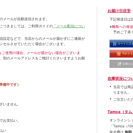
お届け日目安
のメールが自動送信されます。
下記発送日は
につきましては、ご利用ガイドの
「メール配信につい
※
離島への発
予めご了承
信設定などで、当店からのメールが届かずにご連絡が
ンセルさせていただく場合がございます。
カートに入
ールをご使用の場合、メールが届かない場合がございま
予約す
、別のメールアドレスをご検討くださいますようお願
在庫な
在庫状況につ
準備中です）
当店では商
りません。
ご注文いた
ざいません。
Tamca（タ
オンラインシ
でお支払い。
「Tamca
（1
払い
年会費は
無料