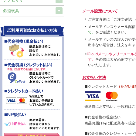
鉄道玩具
メール設定について
ご注文直後に「ご注文確認」
メールアドレスやメール配信
て」
をご確認ください。
メールアドレスの誤入力や受
出来ない場合は、注文をキャ
※
iCloudメールやフリーメ
す。
その際は大変恐縮ですが
いいたします。
お支払い方法
■クレジットカード
（ただいま
発送前にお支払い。手数料はご
■代金引換の現金払い
商品お届け時に配送業者へ現金
■代金引換のクレジットカ―ド