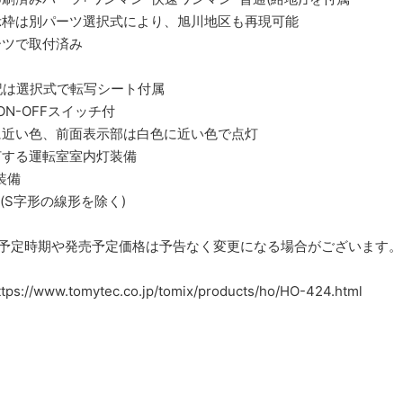
示枠は別パーツ選択式により、旭川地区も再現可能
ーツで取付済み
記は選択式で転写シート付属
N-OFFスイッチ付
に近い色、前面表示部は白色に近い色で点灯
灯する運転室室内灯装備
装備
(S字形の線形を除く)
売予定時期や発売予定価格は予告なく変更になる場合がございます。
ww.tomytec.co.jp/tomix/products/ho/HO-424.html