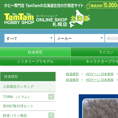
メーカー
鉄道模型
ラジコン
ミリタリープラモデル
キャラクタープラ
鉄道模型
HOゲージ 日本車両
鉄道模型
鉄道模型
HOゲージ 日本車両
人気商品ランキング
TORM.（トラム）
室内灯取付済セット
鉄道バラシ商品