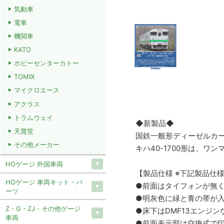
気動車
電車
機関車
KATO
ホビーセンターカトー
TOMIX
マイクロエース
アクラス
トラムウェイ
◆新製品◆
天賞堂
国鉄一般形ディーゼルカー
その他メーカー
キハ40-1700形は、
HOゲージ 外国車両
【製品仕様 ※下記製品仕
HOゲージ 車両キット・パ
●前面はタイフォンが無
ーツ
●明灰色に緑と青の帯が入
Z・G・ZJ・その他ゲージ
●床下はDMF13エンジ
車両
●前面表示部は交換式で印