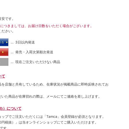
目安です。
送につきましては、お届け日数をいただく場合がございます。
ください。
… 3日以内発送
れる
… 発売・入荷次第順次発送
る
… 現在ご注文いただけない商品
し
いて
品を店舗と共有しているため、在庫状況が掲載商品に即時反映されてお
だいた商品が在庫切れの際は、メールにてご連絡を差し上げます。
ムカ）について
ョップでご注⽂いただくには「Tamca」会員登録が必須となります。
00円税抜）
」は当オンラインショップにてご購⼊いただけます。
です。