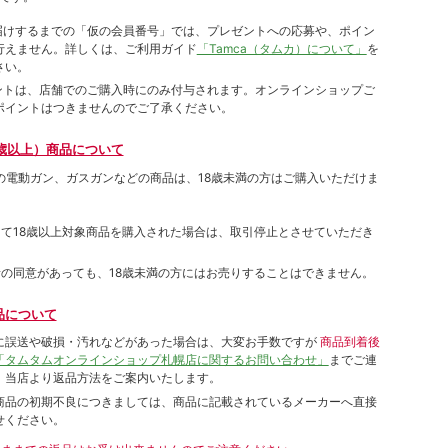
をお届けするまでの「仮の会員番号」では、プレゼントへの応募や、ポイン
⾏えません。詳しくは、ご利⽤ガイド
「Tamca（タムカ）について」
を
さい。
ポイントは、店舗でのご購⼊時にのみ付与されます。オンラインショップご
ポイントはつきませんのでご了承ください。
歳以上）商品について
象の電動ガン、ガスガンなどの商品は、18歳未満の方はご購入いただけま
して18歳以上対象商品を購入された場合は、取引停止とさせていただき
者の同意があっても、18歳未満の方にはお売りすることはできません。
品について
に誤送や破損・汚れなどがあった場合は、大変お手数ですが
商品到着後
「タムタムオンラインショップ札幌店に関するお問い合わせ」
までご連
。当店より返品方法をご案内いたします。
商品の初期不良につきましては、商品に記載されているメーカーへ直接
せください。