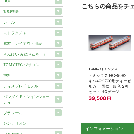
DCC
こちらの商品をチ
制御機器
レール
ストラクチャー
素材・レイアウト用品
さんけい みにちゅあーと
TOMYTEC ジオコレ
TOMIX (トミックス)
塗料
トミックス HO-9082
キハ40-1700形ディーゼ
ディスプレイモデル
ルカー 国鉄一般色 2両
セット HOゲージ
バンダイ Bトレインショー
39,500
円
ティー
プラレール
シンカリオン
インフォメーション
アクセサリー