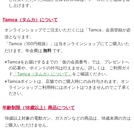
し上げます。
Tamca（タムカ）について
オンラインショップでご注⽂いただくには「Tamca」会員登録が必
須となります。
「Tamca
（100円税抜）
」は当オンラインショップにてご購⼊いた
だけます。
年会費は
無料
です。
※Tamcaをお届けするまでの「仮の会員番号」では、プレゼントへ
の応募や、ポイントの付与は⾏えません。詳しくは、ご利⽤ガイ
ド
「Tamca（タムカ）について」
をご確認ください。
※Tamcaポイントは、店舗でのご購⼊時にのみ付与されます。オン
ラインショップご利用時にはポイントはつきませんのでご了承く
ださい。
年齢制限（18歳以上）商品について
18歳以上対象の電動ガン、ガスガンなどの商品は、18歳未満の方は
ご購入いただけません。