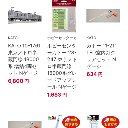
KATO
ホビーセンターカトー
KATO
KATO 10-1761
ホビーセンタ
カトー 11-211
東京メトロ半
ーカトー 28-
LED室内灯ク
蔵門線 18000
247 東京メト
リアセット N
系 増結4両セ
ロ半蔵門線
ゲージ
ット Nゲージ
18000系グレ
634
円
ードアップシ
6,800
円
ール Nゲージ
1,683
円