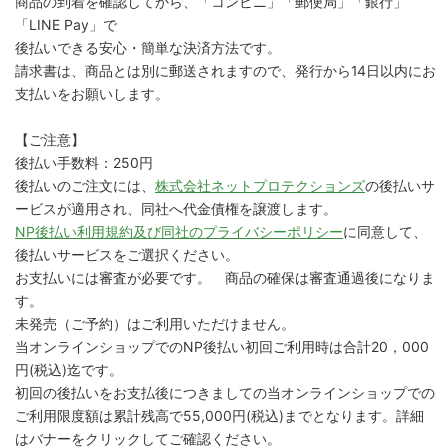
商品の到着を確認してから、「コンビニ」「郵便局」「銀行」
「LINE Pay」で
後払いできる安心・簡単な決済方法です。
請求書は、商品とは別に郵送されますので、発行から14日以内にお
支払いをお願いします。
【ご注意】
後払い手数料：250円
後払いのご注文には、
株式会社ネットプロテクションズ
の後払いサ
ービスが適用され、同社へ代金債権を譲渡します。
NP後払い利用規約及び同社のプライバシーポリシー
に同意して、
後払いサービスをご選択ください。
お支払いには審査が必要です。 商品の確保は審査通過後になりま
す。
未発売（ご予約）はご利用いただけません。
当オンラインショップでのNP後払い初回ご利用時は合計20，000
円(税込)迄です。
初回の後払いをお支払後につきましての当オンラインショップでの
ご利用限度額は累計残高で55,000円(税込)までとなります。詳細
はバナーをクリックしてご確認ください。