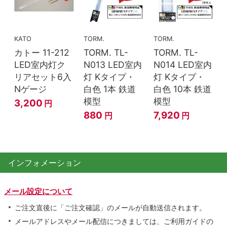
KATO
TORM.
TORM.
カトー 11-212
TORM. TL-
TORM. TL-
LED室内灯ク
N013 LED室内
N014 LED室内
リアセット6入
灯 Kタイプ・
灯 Kタイプ・
Nゲージ
白色 1本 鉄道
白色 10本 鉄道
模型
模型
3,200
円
880
7,920
円
円
インフォメーション
メール設定について
ご注文直後に「ご注文確認」のメールが自動送信されます。
メールアドレスやメール配信につきましては、ご利用ガイドの