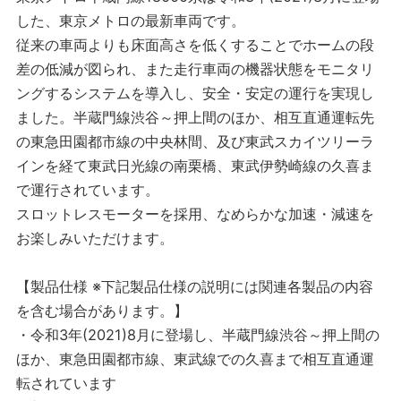
した、東京メトロの最新車両です。
従来の車両よりも床面高さを低くすることでホームの段
差の低減が図られ、また走行車両の機器状態をモニタリ
ングするシステムを導入し、安全・安定の運行を実現し
ました。半蔵門線渋谷～押上間のほか、相互直通運転先
の東急田園都市線の中央林間、及び東武スカイツリーラ
インを経て東武日光線の南栗橋、東武伊勢崎線の久喜ま
で運行されています。
スロットレスモーターを採用、なめらかな加速・減速を
お楽しみいただけます。
【製品仕様 ※下記製品仕様の説明には関連各製品の内容
を含む場合があります。】
・令和3年(2021)8月に登場し、半蔵門線渋谷～押上間の
ほか、東急田園都市線、東武線での久喜まで相互直通運
転されています