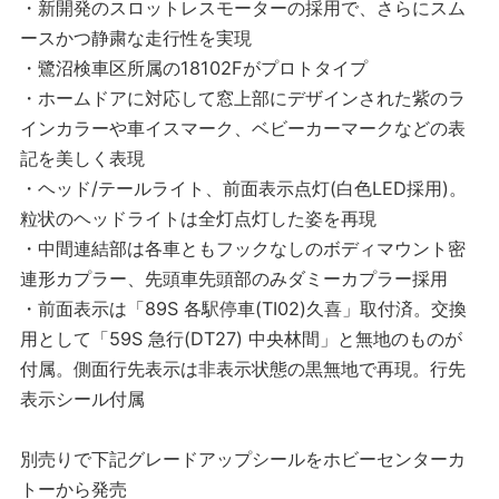
・新開発のスロットレスモーターの採用で、さらにスム
ースかつ静粛な走行性を実現
・鷺沼検車区所属の18102Fがプロトタイプ
・ホームドアに対応して窓上部にデザインされた紫のラ
インカラーや車イスマーク、ベビーカーマークなどの表
記を美しく表現
・ヘッド/テールライト、前面表示点灯(白色LED採用)。
粒状のヘッドライトは全灯点灯した姿を再現
・中間連結部は各車ともフックなしのボディマウント密
連形カプラー、先頭車先頭部のみダミーカプラー採用
・前面表示は「89S 各駅停車(TI02)久喜」取付済。交換
用として「59S 急行(DT27) 中央林間」と無地のものが
付属。側面行先表示は非表示状態の黒無地で再現。行先
表示シール付属
別売りで下記グレードアップシールをホビーセンターカ
トーから発売