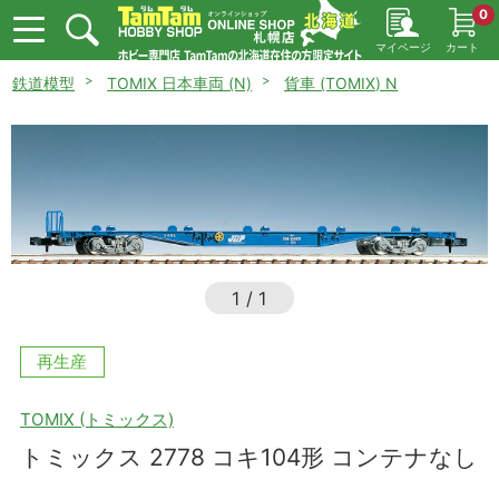
0
マイページ
カート
鉄道模型
TOMIX 日本車両 (N)
貨車 (TOMIX) N
1
/
1
再生産
TOMIX (トミックス)
トミックス 2778 コキ104形 コンテナなし