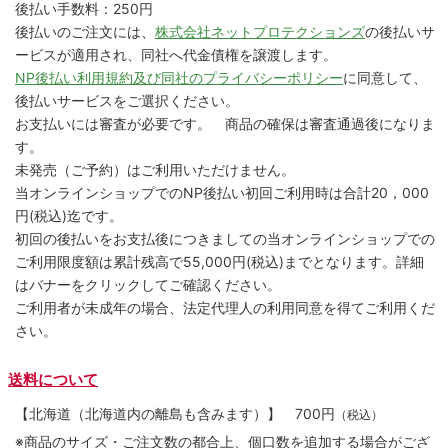
後払い手数料：250円
後払いのご注文には、
株式会社ネットプロテクションズ
の後払いサ
ービスが適用され、同社へ代金債権を譲渡します。
NP後払い利用規約及び同社のプライバシーポリシー
に同意して、
後払いサービスをご選択ください。
お支払いには審査が必要です。 商品の確保は審査通過後になりま
す。
未発売（ご予約）はご利用いただけません。
当オンラインショップでのNP後払い初回ご利用時は合計20，000
円(税込)迄です。
初回の後払いをお支払後につきましての当オンラインショップでの
ご利用限度額は累計残高で55,000円(税込)までとなります。詳細
はバナーをクリックしてご確認ください。
ご利用者が未成年の場合、法定代理人の利用同意を得てご利用くだ
さい。
送料について
【北海道（北海道内の離島も含みます）】
700円
（税込）
※商品のサイズ・ご注文数の都合上、個口数を追加する場合がござ