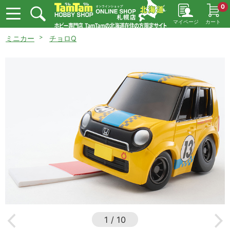
0
マイページ
カート
ミニカー
チョロQ
1
/
10