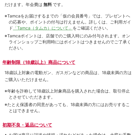
だけます。
年会費は
無料
です。
※Tamcaをお届けするまでの「仮の会員番号」では、プレゼントへ
の応募や、ポイントの付与は⾏えません。詳しくは、ご利⽤ガイ
ド
「Tamca（タムカ）について」
をご確認ください。
※Tamcaポイントは、店舗でのご購⼊時にのみ付与されます。オン
ラインショップご利用時にはポイントはつきませんのでご了承く
ださい。
年齢制限（18歳以上）商品について
18歳以上対象の電動ガン、ガスガンなどの商品は、18歳未満の方は
ご購入いただけません。
※年齢を詐称して18歳以上対象商品を購入された場合は、取引停止
とさせていただきます。
※たとえ保護者の同意があっても、18歳未満の方にはお売りするこ
とはできません。
初期不良・返品について
お届け商品に誤送や破損・汚れなどがあった場合は、大変お手数