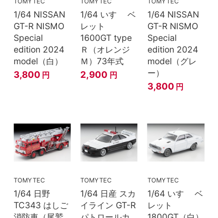
TOMYTEC
TOMYTEC
TOMYTEC
1/64 NISSAN
1/64 いすゞ ベ
1/64 NISSAN
GT-R NISMO
レット
GT-R NISMO
Special
1600GT type
Special
edition 2024
Ｒ（オレンジ
edition 2024
model（白）
Ｍ）73年式
model（グレ
ー）
3,800
2,900
円
円
3,800
円
TOMYTEC
TOMYTEC
TOMYTEC
1/64 日野
1/64 日産 スカ
1/64 いすゞ ベ
TC343 はしご
イライン GT-R
レット
消防車（尾鷲
パトロールカ
1800GT（白）