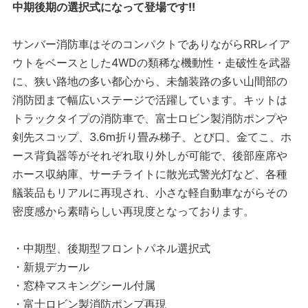
中期後期の選択式になって登場です!!
サンバー消防車はそのコンパクトでありながらRRレイア
ウトをベースとした4WDの類稀な機動性・走破性を武器
に、狭い路地の多い都心から、未舗装路の多い山間部の
消防団まで幅広いステージで活躍しています。キットは
トラックタイプの消防車で、富士ロビン製消防ポンプや
剣先スコップ、3.6m折り畳み梯子、とび口、金てこ、ホ
ース背負器等がそれぞれ取り外しが可能で、後部座席や
ホース収納庫、サーチライトに散光式警光灯など、各種
艤装品もリアルに再現され、小さな軽自動車ながらその
密度感から素晴らしい再現度となっております。
・中期型、後期型フロントパネル選択式
・新規デカール
・窓枠マスキングシール付属
・富士ロビン製消防ポンプ再現