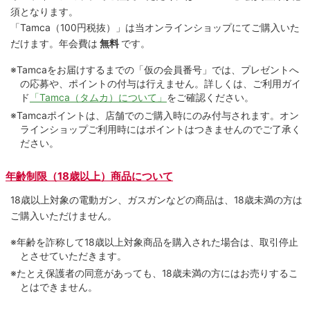
須となります。
「Tamca
（100円税抜）
」は当オンラインショップにてご購⼊いた
だけます。
年会費は
無料
です。
※Tamcaをお届けするまでの「仮の会員番号」では、プレゼントへ
の応募や、ポイントの付与は⾏えません。詳しくは、ご利⽤ガイ
ド
「Tamca（タムカ）について」
をご確認ください。
※Tamcaポイントは、店舗でのご購⼊時にのみ付与されます。オン
ラインショップご利用時にはポイントはつきませんのでご了承く
ださい。
年齢制限（18歳以上）商品について
18歳以上対象の電動ガン、ガスガンなどの商品は、18歳未満の方は
ご購入いただけません。
※年齢を詐称して18歳以上対象商品を購入された場合は、取引停止
とさせていただきます。
※たとえ保護者の同意があっても、18歳未満の方にはお売りするこ
とはできません。