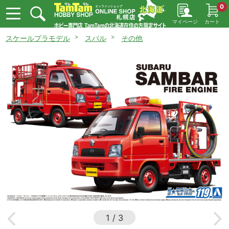
0
マイページ
カート
スケールプラモデル
スバル
その他
1
/
3