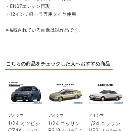
・EN07エンジン再現
・12インチ軽トラ専用タイヤ使用
※掲載されている画像は試作品です。
こちらの商品をチェックした人へおすすめ商品
アオシマ
アオシマ
アオシマ
1/24 ミツビシ
1/24 ニッサン
1/24 ニッサン
CZ4A ランサ
PS13 シルビア
UF31 レパード