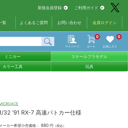
新規会員登録
ご利用ガイド
一覧
よくあるご質問
お問い合わせ
会員ログイン
0
0
マイページ
カート
お気に入り
ミニカー
スケールプラモデル
カラー工具
玩具
MICROACE
1/32 '91 RX-7 高速パトカー仕様
880
メーカー希望小売価格：
円
（税込）