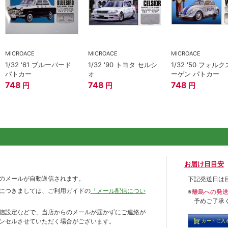
MICROACE
MICROACE
MICROACE
1/32 '61 ブルーバード
1/32 '90 トヨタ セルシ
1/32 '50 フォル
パトカー
オ
ーゲン パトカー
748
748
748
円
円
円
お届け日目安
のメールが自動送信されます。
下記発送日は
につきましては、ご利用ガイドの
「メール配信につい
※
離島への発
予めご了承
信設定などで、当店からのメールが届かずにご連絡が
ンセルさせていただく場合がございます。
カートに入