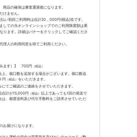
 商品の確保は審査通過後になります。
だけません。
払い初回ご利用時は合計20，000円(税込)迄です。
ましての当オンラインショップでのご利用限度額は累
までとなります。詳細はバナーをクリックしてご確認くださ
代理人の利用同意を得てご利用ください。
含みます）】
700円
（税込）
合上、個口数を追加する場合がございます。個口数追
 円
をいただきます。
（税込）
ルにてご確認のご連絡をさせていただきます。
計が15,000円
以上であっても1回の発送で
（税込）
合は、都度送料及び代引手数料をご請求させていただ
のお届けになります。
ヤマト運輸の場合は営業所名及びセンターコード（数