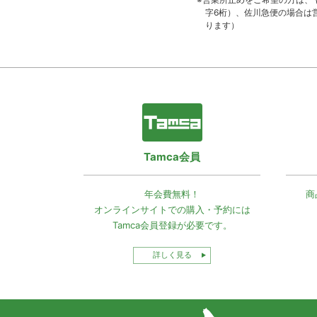
字6桁）、佐川急便の場合は
ります）
Tamca会員
年会費無料！
商
オンラインサイトでの
購入・予約には
Tamca会員登録
が必要です。
詳しく見る