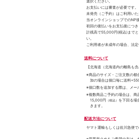
選択ください。
お支払いには審査が必要です。
未発売（ご予約）はご利用いた
当オンラインショップでのNP後
初回の後払いをお支払後につき
計残高で55,000円(税込)
い。
ご利用者が未成年の場合、法定
送料について
【北海道（北海道内の離島も
※商品のサイズ・ご注文数の都
加の場合は個口毎に送料+550
※個口数を追加する際は、メー
※複数商品ご予約の場合は、商品合
15,000円
を下回る場
（税込）
きます。
配送方法について
ヤマト運輸もしくは佐川急便で
※営業所止めをご希望の方は、