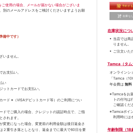
ールをご使用の場合、メールが届かない場合がございま
予約す
、別のメールアドレスをご検討くださいますようお願
在庫な
在庫状況につ
準備中です）
当店では商
りません。
ご注文いた
ざいません。
Tamca（タ
オンラインシ
でお支払い。
「Tamca
（1
払い
年会費は
無料
ジットカードでお支払い。
※Tamca
トの付与は
トカード
※（VISAデビットカード等）
のご利用につい
ご確認くだ
※Tamca
ードでご購入の場合、クレジットの認証時点で、ご指
利用時には
とされます。
が変更になった場合、変更前の利用金額は後日返金さ
年齢制限（18
は２重引き落としとなり、返金までに最大で60日を要