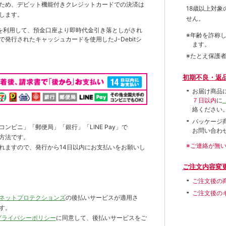
ため、デビット機能付きクレジットカードでの決済は
18歳以上対
します。
せん。
を利用して、預金口座より即時代金引き落としがされ
※年齢を詐称
発行されたキャッシュカードを使用したJ-Debitシ
ます。
※たとえ保護
初期不良・返
お届け商品
７日以内
に
絡ください
パッケージ
ンビニ」「郵便局」「銀行」「LINE Pay」で
お問い合わ
方法です。
※ご連絡が無
れますので、発行から14日以内にお支払いをお願いし
ご注文内容変
ご注文後の
ご注文後の
ネットプロテクションズ
の後払いサービスが適用さ
す。
プライバシーポリシー
に同意して、後払いサービスをご