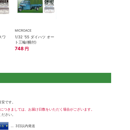
MICROACE
クスワ
1/32 '55 ダイハツ オー
ト三輪(幌付)
748
円
目安です。
送につきましては、お届け日数をいただく場合がございます。
ください。
… 3日以内発送
れる