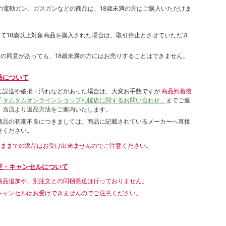
象の電動ガン、ガスガンなどの商品は、18歳未満の方はご購入いただけま
して18歳以上対象商品を購入された場合は、取引停止とさせていただき
者の同意があっても、18歳未満の方にはお売りすることはできません。
品について
に誤送や破損・汚れなどがあった場合は、大変お手数ですが
商品到着後
「タムタムオンラインショップ札幌店に関するお問い合わせ」
までご連
。当店より返品方法をご案内いたします。
商品の初期不良につきましては、商品に記載されているメーカーへ直接
せください。
いままでの返品はお受け出来ませんのでご注意ください。
更・キャンセルについて
商品追加や、別注文との同梱発送は行っておりません。
キャンセルはお受けできませんのでご注意ください。