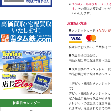
※
iCloudメールやフリーメ
す。
その際は大変恐縮ですが
いいたします。
お支払い方法
■クレジットカード
（ただいま
発送前にお支払い。手数料はご
■代金引換の現金払い
商品お届け時に配送業者へ現金
■代金引換のクレジットカ―ド
商品お届け時に配送業者へクレ
【デビット機能付きクレジッ
て】
デビット機能付きクレジットカ
定の預金口座から代金が引き落
営業日カレンダー
クレジットの認証後に注文内容
れますが、返金されるまでの間