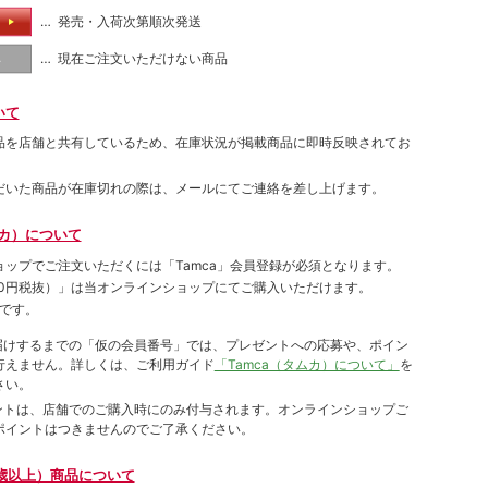
… 発売・入荷次第順次発送
る
… 現在ご注文いただけない商品
し
いて
品を店舗と共有しているため、在庫状況が掲載商品に即時反映されてお
だいた商品が在庫切れの際は、メールにてご連絡を差し上げます。
ムカ）について
ョップでご注⽂いただくには「Tamca」会員登録が必須となります。
00円税抜）
」は当オンラインショップにてご購⼊いただけます。
です。
をお届けするまでの「仮の会員番号」では、プレゼントへの応募や、ポイン
⾏えません。詳しくは、ご利⽤ガイド
「Tamca（タムカ）について」
を
さい。
ポイントは、店舗でのご購⼊時にのみ付与されます。オンラインショップご
ポイントはつきませんのでご了承ください。
歳以上）商品について