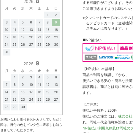
8
2026.
する可能性がございます。その
月
火
水
木
金
土
日
ご遠慮頂きますようお願いいた
1
2
※クレジットカードのシステム
3
4
5
6
7
8
9
るデビットカード（金融機関で
ステムとは異なります。）
10
11
12
13
14
15
16
17
18
19
20
21
22
23
■NP後払い
24
25
26
27
28
29
30
31
9
2026.
【NP後払いの詳細】
月
火
水
木
金
土
日
商品の到着を確認してから、「コ
1
2
3
4
5
6
後払いできる安心・簡単な決済
7
8
9
10
11
12
13
請求書は、商品とは別に郵送さ
14
15
16
17
18
19
20
ます。
21
22
23
24
25
26
27
【ご注意】
28
29
30
後払い手数料：250円
後払いのご注文には、
株式会社
お問い合わせ受付をお休みさせていただく
れ、同社へ代金債権を譲渡しま
際は、日付の色をピンク色に表示しお知ら
NP後払い利用規約及び同社の
せさせていただきます。