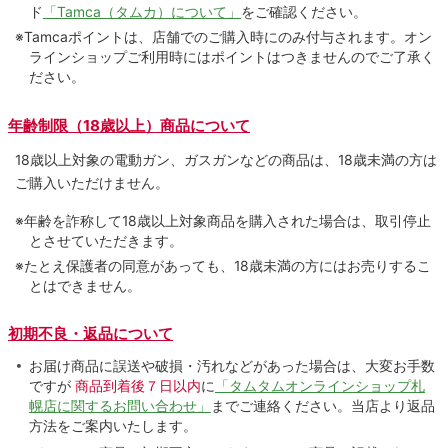
ド
「Tamca（タムカ）について」
をご確認ください。
※Tamcaポイントは、店舗でのご購⼊時にのみ付与されます。オン
ラインショップご利用時にはポイントはつきませんのでご了承く
ださい。
年齢制限（18歳以上）商品について
18歳以上対象の電動ガン、ガスガンなどの商品は、18歳未満の方は
ご購入いただけません。
※年齢を詐称して18歳以上対象商品を購入された場合は、取引停止
とさせていただきます。
※たとえ保護者の同意があっても、18歳未満の方にはお売りするこ
とはできません。
初期不良・返品について
お届け商品に誤送や破損・汚れなどがあった場合は、大変お手数
ですが
商品到着後７日以内
に
「タムタムオンラインショップ札
幌店に関するお問い合わせ」
までご連絡ください。当店より返品
方法をご案内いたします。