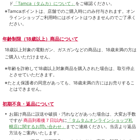
ド
「Tamca（タムカ）について」
をご確認ください。
※Tamcaポイントは、店舗でのご購⼊時にのみ付与されます。オン
ラインショップご利用時にはポイントはつきませんのでご了承く
ださい。
年齢制限（18歳以上）商品について
18歳以上対象の電動ガン、ガスガンなどの商品は、18歳未満の方は
ご購入いただけません。
※年齢を詐称して18歳以上対象商品を購入された場合は、取引停止
とさせていただきます。
※たとえ保護者の同意があっても、18歳未満の方にはお売りするこ
とはできません。
初期不良・返品について
お届け商品に誤送や破損・汚れなどがあった場合は、大変お手数
ですが
商品到着後７日以内
に
「タムタムオンラインショップ札
幌店に関するお問い合わせ」
までご連絡ください。当店より返品
方法をご案内いたします。