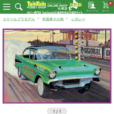
0
マイページ
カート
スケールプラモデル
外国車その他
シボレー
1
/
1