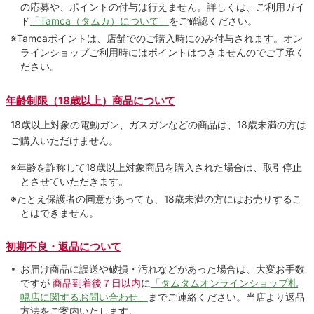
の応募や、ポイントの付与は⾏えません。詳しくは、ご利⽤ガイ
ド
「Tamca（タムカ）について」
をご確認ください。
※Tamcaポイントは、店舗でのご購⼊時にのみ付与されます。オン
ラインショップご利用時にはポイントはつきませんのでご了承く
ださい。
年齢制限（18歳以上）商品について
18歳以上対象の電動ガン、ガスガンなどの商品は、18歳未満の方は
ご購入いただけません。
※年齢を詐称して18歳以上対象商品を購入された場合は、取引停止
とさせていただきます。
※たとえ保護者の同意があっても、18歳未満の方にはお売りするこ
とはできません。
初期不良・返品について
お届け商品に誤送や破損・汚れなどがあった場合は、大変お手数
ですが
商品到着後７日以内
に
「タムタムオンラインショップ札
幌店に関するお問い合わせ」
までご連絡ください。当店より返品
方法をご案内いたします。