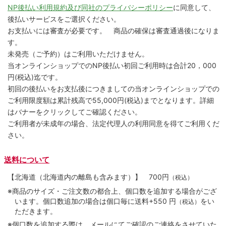
NP後払い利用規約及び同社のプライバシーポリシー
に同意して、
後払いサービスをご選択ください。
お支払いには審査が必要です。 商品の確保は審査通過後になりま
す。
未発売（ご予約）はご利用いただけません。
当オンラインショップでのNP後払い初回ご利用時は合計20，000
円(税込)迄です。
初回の後払いをお支払後につきましての当オンラインショップでの
ご利用限度額は累計残高で55,000円(税込)までとなります。詳細
はバナーをクリックしてご確認ください。
ご利用者が未成年の場合、法定代理人の利用同意を得てご利用くだ
さい。
送料について
【北海道（北海道内の離島も含みます）】
700円
（税込）
※商品のサイズ・ご注文数の都合上、個口数を追加する場合がござ
います。個口数追加の場合は個口毎に送料+550 円
をい
（税込）
ただきます。
※個口数を追加する際は、メールにてご確認のご連絡をさせていた