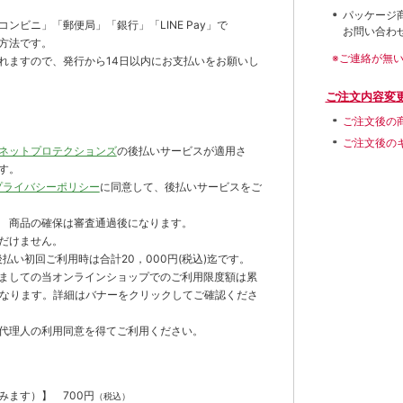
パッケージ
ンビニ」「郵便局」「銀行」「LINE Pay」で
お問い合わ
方法です。
※ご連絡が無
れますので、発行から14日以内にお支払いをお願いし
ご注文内容変
ご注文後の
ご注文後の
ネットプロテクションズ
の後払いサービスが適用さ
す。
プライバシーポリシー
に同意して、後払いサービスをご
 商品の確保は審査通過後になります。
だけません。
払い初回ご利用時は合計20，000円(税込)迄です。
ましての当オンラインショップでのご利用限度額は累
までとなります。詳細はバナーをクリックしてご確認くださ
代理人の利用同意を得てご利用ください。
含みます）】
700円
（税込）