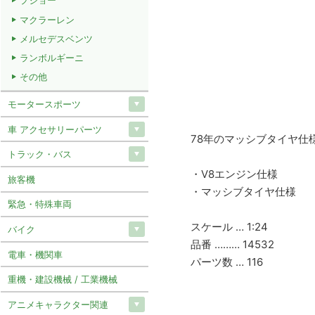
プジョー
マクラーレン
メルセデスベンツ
ランボルギーニ
その他
モータースポーツ
車 アクセサリーパーツ
78年のマッシブタイヤ仕
トラック・バス
・V8エンジン仕様
旅客機
・マッシブタイヤ仕様
緊急・特殊車両
スケール … 1:24
バイク
品番 ……… 14532
電車・機関車
パーツ数 … 116
重機・建設機械 / 工業機械
アニメキャラクター関連