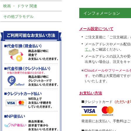
映画 ・ ドラマ 関連
インフォメーション
その他プラモデル
メール設定について
ご注文直後に「ご注文確認」
メールアドレスやメール配信
て」
をご確認ください。
メールアドレスの誤入力や受
出来ない場合は、注文をキャ
※
iCloudメールやフリーメ
す。
その際は大変恐縮ですが
いいたします。
お支払い方法
■クレジットカード
（ただいま
発送前にお支払い。手数料はご
■代金引換の現金払い