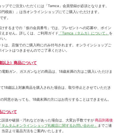
ョップでご注⽂いただくには「Tamca」会員登録が必須となります。
00円税抜）
」は当オンラインショップにてご購⼊いただけます。
です。
をお届けするまでの「仮の会員番号」では、プレゼントへの応募や、ポイン
⾏えません。詳しくは、ご利⽤ガイド
「Tamca（タムカ）について」
を
さい。
ポイントは、店舗でのご購⼊時にのみ付与されます。オンラインショップご
ポイントはつきませんのでご了承ください。
歳以上）商品について
象の電動ガン、ガスガンなどの商品は、18歳未満の方はご購入いただけま
して18歳以上対象商品を購入された場合は、取引停止とさせていただき
者の同意があっても、18歳未満の方にはお売りすることはできません。
品について
に誤送や破損・汚れなどがあった場合は、大変お手数ですが
商品到着後
「タムタムオンラインショップ札幌店に関するお問い合わせ」
までご連
。当店より返品方法をご案内いたします。