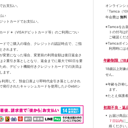
オンラインシ
でお支払い。
「Tamca
（1
払い
年会費は
無料
ジットカードでお支払い。
※Tamca
トの付与は
トカード
※（VISAデビットカード等）
のご利用につい
ご確認くだ
※Tamca
ードでご購入の場合、クレジットの認証時点で、ご指
利用時には
とされます。
が変更になった場合、変更前の利用金額は後日返金さ
年齢制限（18
は２重引き落としとなり、返金までに最大で60日を要
ため、デビット機能付きクレジットカードでの決済は
18歳以上対
します。
せん。
を利用して、預金口座より即時代金引き落としがされ
※年齢を詐称
発行されたキャッシュカードを使用したJ-Debitシ
ます。
※たとえ保護
初期不良・返
お届け商品
７日以内
に
絡ください