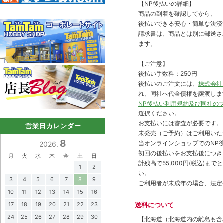
【NP後払いの詳細】
商品の到着を確認してから、「コ
後払いできる安心・簡単な決済
請求書は、商品とは別に郵送さ
ます。
【ご注意】
後払い手数料：250円
後払いのご注文には、
株式会社
れ、同社へ代金債権を譲渡しま
NP後払い利用規約及び同社の
選択ください。
お支払いには審査が必要です。
営業日カレンダー
未発売（ご予約）はご利用いた
8
当オンラインショップでのNP後
2026.
初回の後払いをお支払後につき
月
火
水
木
金
土
日
計残高で55,000円(税込)
1
2
い。
3
4
5
6
7
8
9
ご利用者が未成年の場合、法定
10
11
12
13
14
15
16
送料について
17
18
19
20
21
22
23
24
25
26
27
28
29
30
【北海道（北海道内の離島も