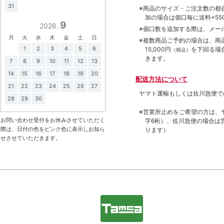
31
※商品のサイズ・ご注文数の都
加の場合は個口毎に送料+550
9
2026.
※個口数を追加する際は、メー
月
火
水
木
金
土
日
※複数商品ご予約の場合は、商品合
1
2
3
4
5
6
15,000円
を下回る場
（税込）
きます。
7
8
9
10
11
12
13
14
15
16
17
18
19
20
配送方法について
21
22
23
24
25
26
27
ヤマト運輸もしくは佐川急便で
28
29
30
※営業所止めをご希望の方は、
お問い合わせ受付をお休みさせていただく
字6桁）、佐川急便の場合は
際は、日付の色をピンク色に表示しお知ら
ります）
せさせていただきます。