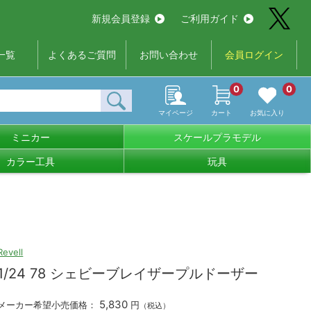
新規会員登録
ご利用ガイド
一覧
よくあるご質問
お問い合わせ
会員ログイン
0
0
マイページ
カート
お気に入り
ミニカー
スケールプラモデル
カラー工具
玩具
Revell
1/24 78 シェビーブレイザープルドーザー
5,830
メーカー希望小売価格：
円
（税込）