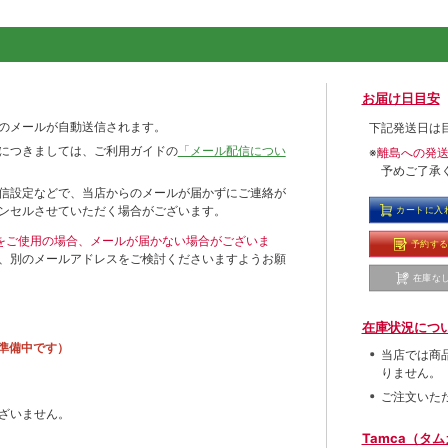
お届け日目安
のメールが自動送信されます。
下記発送日は
につきましては、ご利用ガイドの
「メール配信につい
※
離島への発
予めご了承
信設定などで、当店からのメールが届かずにご連絡が
ンセルさせていただく場合がございます。
カートに入
ールをご使用の場合、メールが届かない場合がございま
予約す
、別のメールアドレスをご検討くださいますようお願
在庫な
在庫状況につ
準備中です）
当店では商
りません。
ご注文いた
ざいません。
Tamca（タ