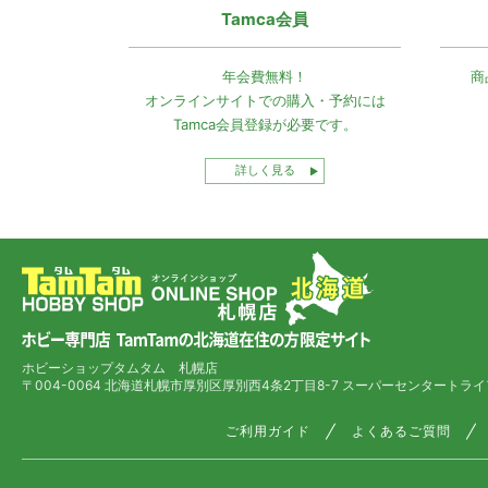
Tamca会員
年会費無料！
商
オンラインサイトでの
購入・予約には
Tamca会員登録
が必要です。
詳しく見る
ホビーショップタムタム 札幌店
〒004-0064 北海道札幌市厚別区厚別西4条2丁目8-7
スーパーセンタートライ
ご利用ガイド
よくあるご質問