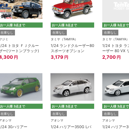
お一人様 3点まで
お一人様 3点まで
お一人様 3点まで
在庫なし
在庫なし
在庫なし
フジミ
タミヤ（TAMIYA）
タミヤ（TAMIYA
1/24 トヨタ ＦＪクルー
1/24 ランドクルーザー80
1/24 トヨタ 
ザー(ツートンブラック)
スポーツオプション
ーザー 80 VX
4,300
3,179
2,700
円
円
円
お一人様 3点まで
お一人様 3点まで
お一人様 3点まで
在庫なし
在庫なし
在庫なし
アオシマ
アオシマ
アオシマ
1/24 30ハリアー
1/24 ハリアー350G Lパ
1/24 ハリアー3