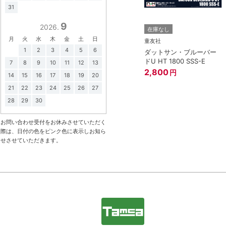
31
3点まで
9
2026.
在庫なし
在庫なし
月
火
水
木
金
土
日
アオシマ
童友社
1
2
3
4
5
6
LBワークス ハコス
1/32 NISSAN GT-R (メテ
ダットサン・ブルーバー
オフレークブラックパー
ドU HT 1800 SSS-E
7
8
9
10
11
12
13
ル)
2,800
円
円
14
15
16
17
18
19
20
1,518
円
21
22
23
24
25
26
27
28
29
30
お問い合わせ受付をお休みさせていただく
際は、日付の色をピンク色に表示しお知ら
せさせていただきます。