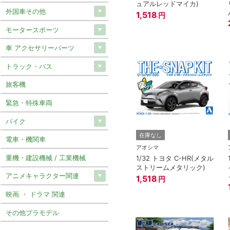
ュアルレッドマイカ)
外国車その他
1,518
円
モータースポーツ
車 アクセサリーパーツ
トラック・バス
旅客機
緊急・特殊車両
バイク
在庫なし
電車・機関車
アオシマ
重機・建設機械 / 工業機械
1/32 トヨタ C-HR(メタル
ストリームメタリック)
アニメキャラクター関連
1,518
円
映画 ・ ドラマ 関連
その他プラモデル