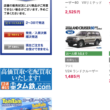
ーザー80 VXリミテッド
~
2,525
円
お一人様 3点まで
在庫なし
フジミ
1/24 ランドクルーザー
1,485
円