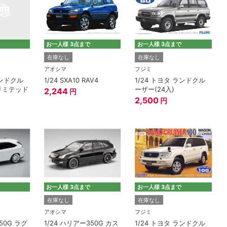
お一人様 3点まで
お一人様 3点まで
在庫なし
在庫なし
）
アオシマ
フジミ
ランドクル
1/24 SXA10 RAV4
1/24 トヨタ ランドクル
 リミテッド
ーザー(24入)
2,244
円
2,500
円
お一人様 3点まで
お一人様 3点まで
在庫なし
在庫なし
アオシマ
フジミ
50G ラグ
1/24 ハリアー350G カス
1/24 トヨタ ランドクル