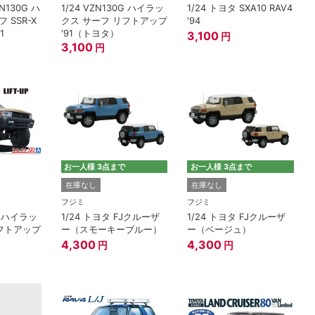
N130G ハ
1/24 VZN130G ハイラッ
1/24 トヨタ SXA10 RAV4
 SSR-X
クス サーフ リフトアップ
'94
1
'91（トヨタ）
3,100
円
3,100
円
お一人様 3点まで
お一人様 3点まで
在庫なし
在庫なし
フジミ
フジミ
0G ハイラッ
1/24 トヨタ FJクルーザ
1/24 トヨタ FJクルーザ
リフトアップ
ー（スモーキーブルー）
ー（ベージュ）
4,300
4,300
円
円