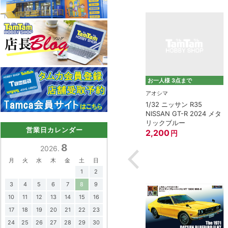
お一人様 3点まで
タミヤ（TAMIYA）
アオシマ
1/12 チーム スズキ エク
1/32 ニッサン R35
モデモ)
スター GSX-RR '20
NISSAN GT-R 2024 メタ
バル 360 デラッ
リックブルー
3,800
円
8”
営業日カレンダー
2,200
円
円
8
2026.
月
火
水
木
金
土
日
1
2
3
4
5
6
7
8
9
10
11
12
13
14
15
16
17
18
19
20
21
22
23
24
25
26
27
28
29
30