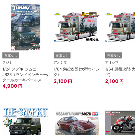
在庫なし
在庫なし
在庫なし
フジミ
アオシマ
アオシマ
1/24 スズキ ジムニー
1/64 懲役次郎(大型ウイン
1/64 懲役次郎
JB23（ランドベンチャー/
グ)
グ)
クールカーキパールメタ
2,100
2,100
円
円
リック）
4,900
円