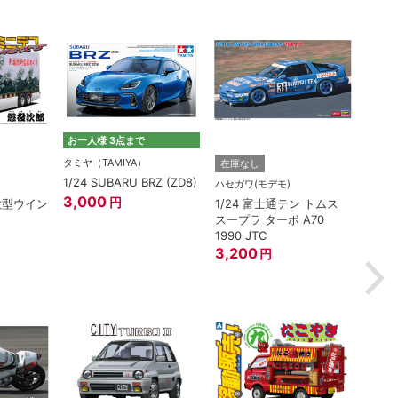
お一人様 3点まで
タミヤ（TAMIYA）
在庫なし
在庫
1/24 SUBARU BRZ (ZD8)
ハセガワ(モデモ)
アオシ
3,000
円
(大型ウイン
1/24 富士通テン トムス
1/3
スープラ ターボ A70
ェンタ
1990 JTC
ワイ
3,200
1,82
円