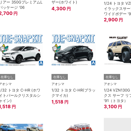
リアー 350GプレミアムL
ザー(ホワイト)
1/24 トヨタ VZ
パッケージ '06
4,300
イラックスサーフ
円
2,700
円
ワイドボデー '9
2,900
円
在庫なし
在庫なし
在庫なし
アオシマ
アオシマ
アオシマ
1/32 トヨタ C-HR (ホワ
1/32 トヨタ C-HR(ブラッ
1/24 VZN13
イトパールクリスタルシ
クマイカ)
クス サーフ 
ャイン)
'91（トヨタ）
1,518
円
1,518
3,100
円
円