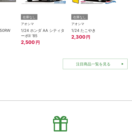
在庫なし
在庫なし
在庫
アオシマ
アオシマ
アオシ
250RW
1/24 ホンダ AA シティタ
1/24 たこやき
1/3
ーボⅡ '85
ェンタ
2,300
円
エロ
2,500
円
1,82
注目商品一覧を見る