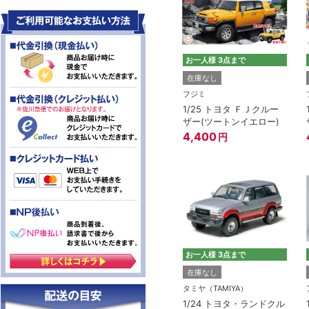
お一人様 3点まで
在庫なし
フジミ
1/25 トヨタ ＦＪクルー
ザー(ツートンイエロー)
4,400
円
お一人様 3点まで
在庫なし
タミヤ（TAMIYA）
1/24 トヨタ・ランドクル