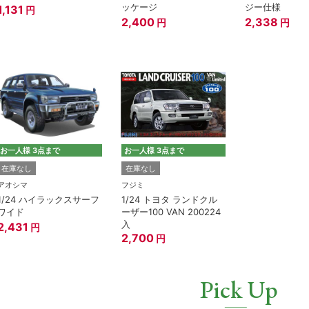
ッケージ
ジー仕様
1,131
円
2,400
2,338
円
円
お一人様 3点まで
お一人様 3点まで
在庫なし
在庫なし
アオシマ
フジミ
1/24 ハイラックスサーフ
1/24 トヨタ ランドクル
ワイド
ーザー100 VAN 200224
入
2,431
円
2,700
円
Pick Up