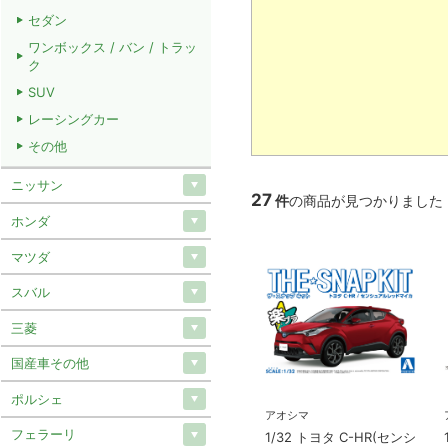
セダン
ワンボックス / バン / トラッ
ク
SUV
レーシングカー
その他
ニッサン
27
件
の商品が見つかりました
ホンダ
マツダ
スバル
三菱
国産車その他
ポルシェ
アオシマ
フェラーリ
1/32 トヨタ C-HR(センシ