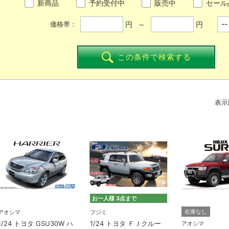
新商品
予約受付中
販売中
セール
円 ～
円
価格帯：
この条件で検索する
表示
お一人様 3点まで
在庫なし
アオシマ
フジミ
1/24 トヨタ GSU30W ハ
1/24 トヨタ ＦＪクルー
アオシマ