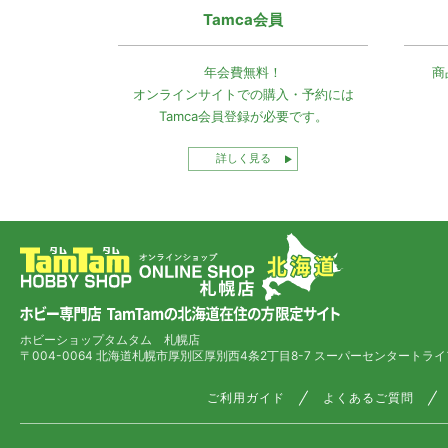
Tamca会員
年会費無料！
商
オンラインサイトでの
購入・予約には
Tamca会員登録
が必要です。
詳しく見る
ホビーショップタムタム 札幌店
〒004-0064 北海道札幌市厚別区厚別西4条2丁目8-7
スーパーセンタートライ
ご利用ガイド
よくあるご質問