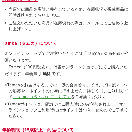
当店では商品を店舗と共有しているため、在庫状況が掲載商品に
即時反映されておりません。
ご注文いただいた商品が在庫切れの際は、メールにてご連絡を差
し上げます。
Tamca（タムカ）について
オンラインショップでご注⽂いただくには「Tamca」会員登録が必
須となります。
「Tamca
（100円税抜）
」は当オンラインショップにてご購⼊いた
だけます。
年会費は
無料
です。
※Tamcaをお届けするまでの「仮の会員番号」では、プレゼントへ
の応募や、ポイントの付与は⾏えません。詳しくは、ご利⽤ガイ
ド
「Tamca（タムカ）について」
をご確認ください。
※Tamcaポイントは、店舗でのご購⼊時にのみ付与されます。オン
ラインショップご利用時にはポイントはつきませんのでご了承く
ださい。
年齢制限（18歳以上）商品について