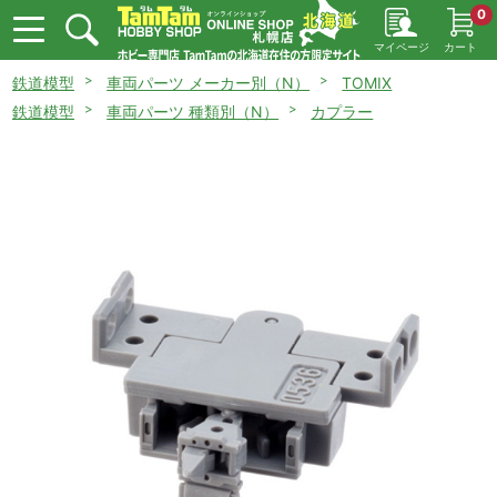
0
マイページ
カート
鉄道模型
車両パーツ メーカー別（N）
TOMIX
鉄道模型
車両パーツ 種類別（N）
カプラー