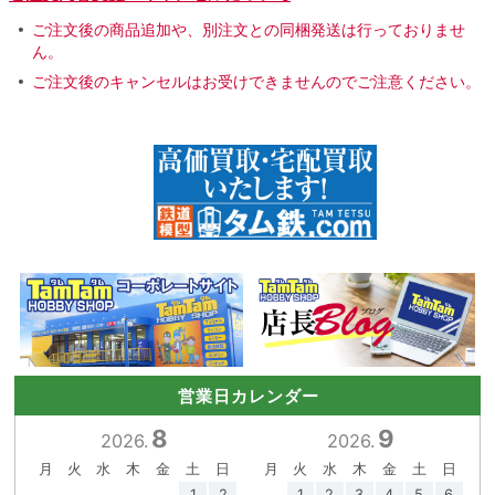
ご注文後の商品追加や、別注文との同梱発送は行っておりませ
ん。
ご注文後のキャンセルはお受けできませんのでご注意ください。
営業日カレンダー
8
9
2026.
2026.
月
火
水
木
金
土
日
月
火
水
木
金
土
日
1
2
1
2
3
4
5
6