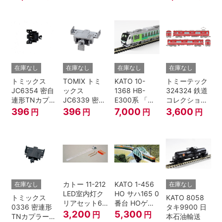
6両セット N
4両セット N
ゲージ
ゲージ
在庫なし
在庫なし
在庫なし
在庫なし
トミックス
TOMIX トミ
KATO 10-
トミーテック
JC6354 密自
ックス
1368 HB-
324324 鉄道
連形TNカプラ
JC6339 密連
E300系 「リ
コレクション
ーSP・黒(キ
形TNカプラー
ゾートビュー
名古屋鉄道
396
396
7,000
3,600
円
円
円
円
ハ52-100用)
(SP・グレ
ふるさと」 2
6000系 白帯
ー・2段電連
両セット 鉄道
復刻･6011編
付・227系運
模型 Nゲージ
成 2両セット
転台側) 鉄道
nゲージ
模型 Nゲージ
カトー 11-212
KATO 1-456
在庫なし
在庫なし
LED室内灯ク
HO サハ165 0
トミックス
KATO 8058
リアセット6
番台 HOゲー
0336 密連形
タキ9900 日
入 Nゲージ
ジ
3,200
5,300
円
円
TNカプラー
本石油輸送