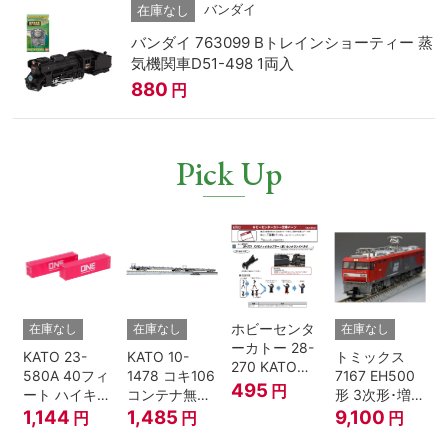
バンダイ
在庫なし
バンダイ 763099 Bトレインショーティー 蒸
気機関車D51-498 1両入
880
円
Pick Up
ホビーセンタ
在庫なし
在庫なし
在庫なし
ーカトー 28-
KATO 23-
KATO 10-
トミックス
270 KATOナ
580A 40フィ
1478 コキ106
7167 EH500
ックルカプラ
495
円
ート ハイキュ
コンテナ無積
形 3次形･増備
ー 黒 センタ
ーブコンテナ
載 2両セット
型
1,144
1,485
9,100
円
円
円
リングバネ付
ONE マゼンタ
鉄道模型 Nゲ
(10個入り）