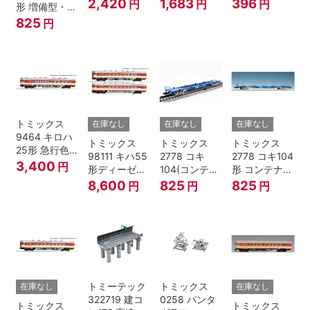
12両用 (ダー
ロ半蔵門線
形TNカプラー
2,420
1,683
396
円
円
円
形 増備型・コ
クグレー) 2枚
18000系グレ
(SP・グレ
ンテナなし Ｎ
825
円
入 Nゲージ
ードアップシ
ー・2段電連
ゲージ
ール Nゲージ
付・313系運
転台側用) 鉄
道模型 Nゲー
ジ
トミックス
在庫なし
在庫なし
在庫なし
9464 キロハ
トミックス
トミックス
トミックス
25形 急行色･
98111 キハ55
2778 コキ
2778 コキ104
一段窓 Nゲー
3,400
円
形ディーゼル
104(コンテナ
形 コンテナな
ジ
カー 急行色･
無し) Nゲージ
し
8,600
825
825
円
円
円
一段窓 2両セ
ット Nゲージ
トミーテック
トミックス
在庫なし
在庫なし
322719 建コ
0258 パンタ
トミックス
トミックス