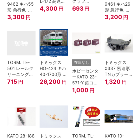
レ172 高速道
グラフ
9462 キハ55
9461 キハ26
路 Ｎゲージ
PT4811N 2個
4,300
693
円
円
形 急行色･一
形 急行色･一
段窓 Ｔ Nゲー
段窓 Ｔ Nゲー
3,300
3,200
円
円
ジ
ジ
TORM. TE-
トミックス
トミックス
在庫なし
501 レールク
HO-424 キハ
0337 密連形
ホビーセンタ
リーニングリ
40-1700形 タ
TNカプラー
ーKATO 23-
キッド 100ml
イフォン撤去
(6個入・SPタ
715
26,200
1,320
円
円
円
571-Y 鉄コン
車 M HOゲー
イプ)
2021コンテナ
1,000
円
ジ
3個セット N
ゲージ
KATO 28-188
トミックス
TORM. TL-
KATO 10-