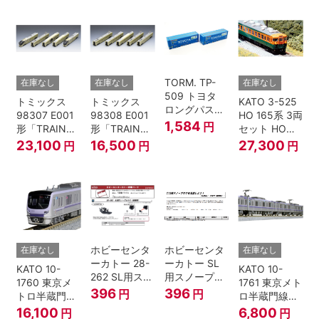
2個入 Nゲー
ージ
Nゲージ
ジ
TORM. TP-
在庫なし
在庫なし
在庫なし
509 トヨタ
トミックス
トミックス
KATO 3-525
ロングパスエ
98307 E001
98308 E001
HO 165系 3両
クスプレス
1,584
円
形「TRAIN
形「TRAIN
セット HOゲ
U55A-39500
SUITE四季
SUITE四季
ージ
23,100
16,500
27,300
円
円
円
コンテナ② 2
島」基本セッ
島」増結セッ
個入
ト (5両) 鉄道
ト (5両) 鉄道
模型
模型
ホビーセンタ
ホビーセンタ
在庫なし
在庫なし
ーカトー 28-
ーカトー SL
KATO 10-
KATO 10-
262 SL用スノ
用スノープロ
1760 東京メ
1761 東京メト
ープロウ1 前
ウ① 前面用
396
396
円
円
トロ半蔵門線
ロ半蔵門線
面用 Nゲージ
4個入
18000系 基本
18000系 増結
16,100
6,800
円
円