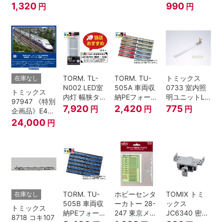
(6個・SP・
1,320
990
円
円
黒)
TORM. TL-
TORM. TU-
トミックス
在庫なし
N002 LED室
505A 車両収
0733 室内照
トミックス
内灯 幅狭タイ
納PEフォーム
明ユニットLC
97947 《特別
プ・白色 10本
12両用 (ライ
(白色)
7,920
2,420
775
円
円
円
企画品》E4系
鉄道模型
トグレー) 2枚
上越新幹線 新
24,000
円
入
塗装・ラスト
ラン装飾 8両
セット
TORM. TU-
ホビーセンタ
TOMIX トミ
在庫なし
505B 車両収
ーカトー 28-
ックス
トミックス
納PEフォーム
247 東京メト
JC6340 密連
8718 コキ107