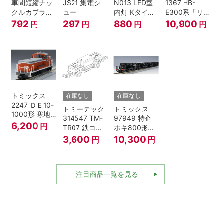
車間短縮ナッ
JS21 集電シ
N013 LED室
1367 HB-
クルカプラー
ュー
内灯 Kタイ
E300系「リ
灰 (ボギー貨
プ・白色 1本
ゾートしらか
792
297
880
10,900
円
円
円
円
車用)
鉄道模型
み・青池編
成」4両セッ
ト（鉄道模
型・Nゲー
ジ）
トミックス
在庫なし
在庫なし
2247 ＤＥ10-
トミーテック
トミックス
1000形 寒地
314547 TM-
97949 特企
型･高崎車両
6,200
円
TR07 鉄コレ
ホキ800形貨
センター Nゲ
動力ユニット
車 ＪＲ東日本
3,600
10,300
円
円
ージ
2軸車用
仕様タイプ 8
両セット Nゲ
ージ
注目商品一覧を見る