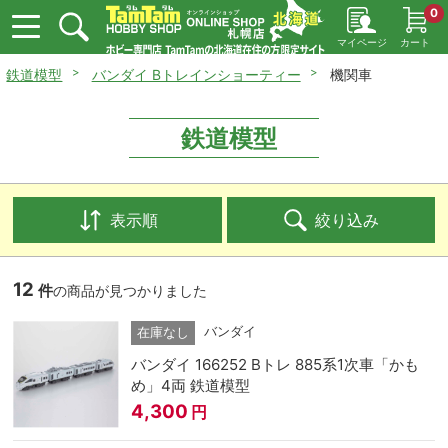
0
マイページ
カート
鉄道模型
バンダイ Bトレインショーティー
機関車
鉄道模型
表示順
絞り込み
12
件
の商品が見つかりました
バンダイ
在庫なし
バンダイ 166252 Bトレ 885系1次車「かも
め」4両 鉄道模型
4,300
円