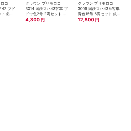
モロコ
クラウン プリモロコ
クラウン プリモロコ
フ42 ブド
3014 国鉄スハ43客車 ブ
3009 国鉄スハ43系客車
ット 鉄道
ドウ色2号 2両セット 鉄
青色15号 6両セット 鉄道
道模型 Zゲージ
4,300
模型
12,800
円
円