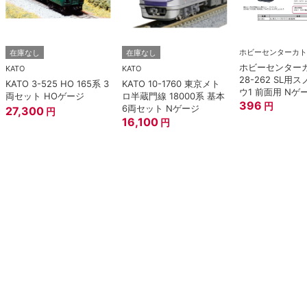
ホビーセンターカト
在庫なし
在庫なし
ホビーセンター
KATO
KATO
28-262 SL用
KATO 3-525 HO 165系 3
KATO 10-1760 東京メト
ウ1 前面用 Nゲ
両セット HOゲージ
ロ半蔵門線 18000系 基本
396
円
6両セット Nゲージ
27,300
円
16,100
円