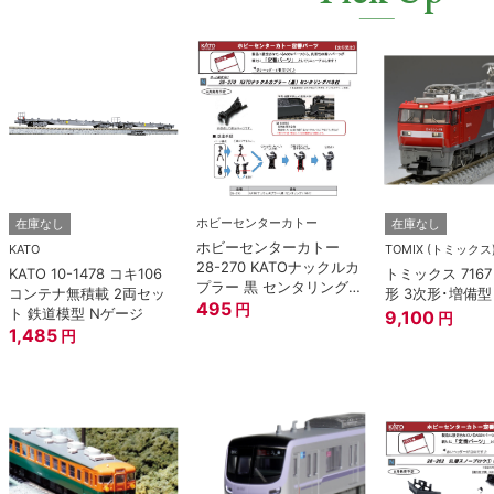
ホビーセンターカトー
在庫なし
在庫なし
ホビーセンターカトー
KATO
TOMIX (トミックス
28-270 KATOナックルカ
KATO 10-1478 コキ106
トミックス 7167 
プラー 黒 センタリングバ
コンテナ無積載 2両セッ
形 3次形･増備型
ネ付 (10個入り） Nゲー
495
円
ト 鉄道模型 Nゲージ
9,100
円
ジ
1,485
円