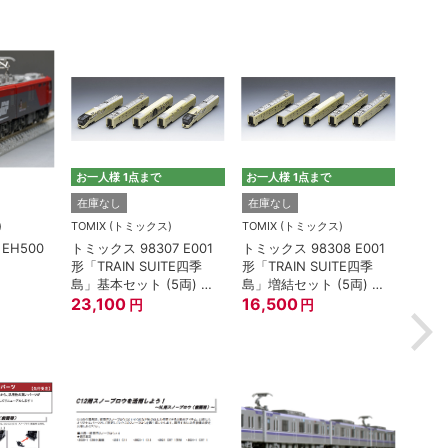
お一人様 1点まで
お一人様 1点まで
TOMI
在庫なし
在庫なし
トミック
)
TOMIX (トミックス)
TOMIX (トミックス)
100
EH500
トミックス 98307 E001
トミックス 98308 E001
油輸送
形「TRAIN SUITE四季
形「TRAIN SUITE四季
ージ
2,2
島」基本セット (5両) 鉄
島」増結セット (5両) 鉄
道模型
23,100
道模型
16,500
円
円