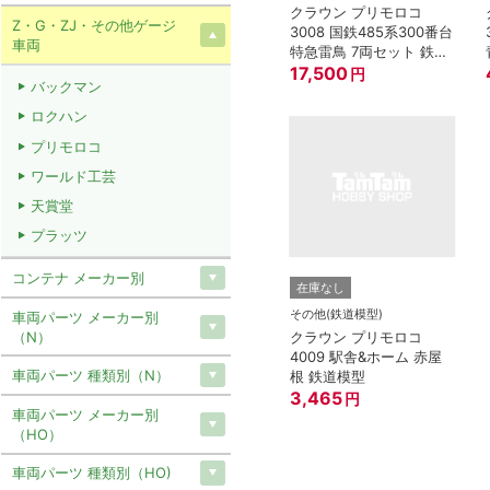
クラウン プリモロコ
Z・G・ZJ・その他ゲージ
3008 国鉄485系300番台
車両
特急雷鳥 7両セット 鉄道
模型 Zゲージ
17,500
円
バックマン
ロクハン
プリモロコ
ワールド工芸
天賞堂
プラッツ
コンテナ メーカー別
在庫なし
その他(鉄道模型)
車両パーツ メーカー別
（N）
クラウン プリモロコ
4009 駅舎&ホーム 赤屋
車両パーツ 種類別（N）
根 鉄道模型
3,465
円
車両パーツ メーカー別
（HO）
車両パーツ 種類別（HO)