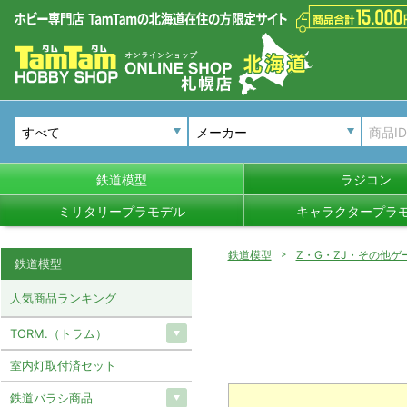
メーカー
鉄道模型
ラジコン
ミリタリープラモデル
キャラクタープラ
鉄道模型
Z・G・ZJ・その他ゲ
鉄道模型
人気商品ランキング
TORM.（トラム）
室内灯取付済セット
鉄道バラシ商品