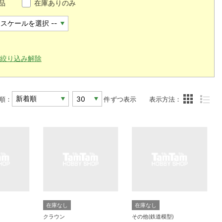
品
在庫ありのみ
絞り込み解除
順：
件ずつ表示
表示方法：
在庫なし
在庫なし
クラウン
その他(鉄道模型)