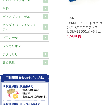
塗料
ディスプレイモデル
TORM.
TORM. TP-509 トヨタ ロ
トミックス)
バンダイ Bトレインショー
ングパスエクスプレス
 97949 特企
ティー
U55A-39500コンテナ②
形貨車 ＪＲ東日
2個入
1,584
円
イプ 8両セット
プラレール
0
円
シンカリオン
アクセサリー
鉄道玩具