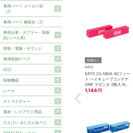
車両パーツ メーカー別
（Z）
車両パーツ 種類別（Z）
車両台車・カプラー・装飾
品(シール系)
照明・電飾・サウンド
車両収納ケース
TOMIX (トミックス)
在庫なし
8-188 車間短縮ナ
トミックス JS21 集電シ
KATO
DCC
プラー灰 (ボギー
ュー
KATO 23-580A 40フィー
297
円
ト ハイキューブコンテナ
制御機器
ONE マゼンタ 2個入 Nゲ
ージ
1,144
円
レール
ストラクチャー
素材・レイアウト用品
さんけい みにちゅあーと
TOMYTEC ジオコレ