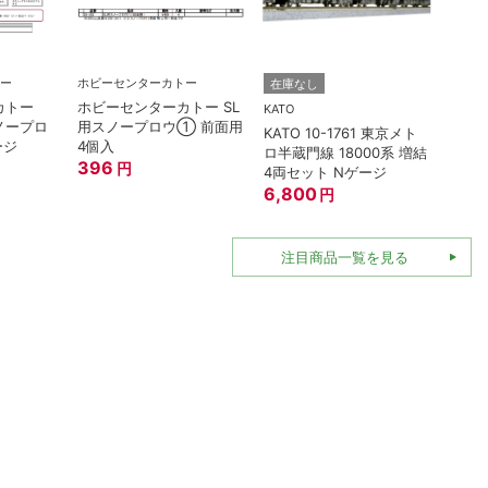
ー
ホビーセンターカトー
TOMI
在庫なし
カトー
ホビーセンターカトー SL
トミッ
KATO
スノープロ
用スノープロウ① 前面用
連形T
KATO 10-1761 東京メト
ージ
4個入
名鉄70
ロ半蔵門線 18000系 増結
396
396
円
4両セット Nゲージ
6,800
円
注目商品一覧を見る