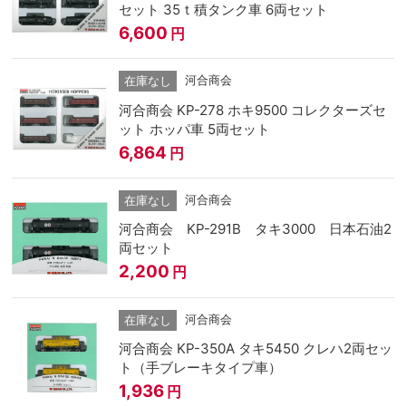
セット 35ｔ積タンク車 6両セット
6,600
円
河合商会
在庫なし
河合商会 KP-278 ホキ9500 コレクターズセ
ット ホッパ車 5両セット
6,864
円
河合商会
在庫なし
河合商会 KP-291B タキ3000 日本石油2
両セット
2,200
円
河合商会
在庫なし
河合商会 KP-350A タキ5450 クレハ2両セッ
ト（手ブレーキタイプ車）
1,936
円