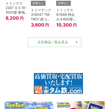
トミックス
在庫なし
在庫なし
2247 ＤＥ10-
トミーテック
トミックス
1000形 寒地
314547 TM-
97949 特企
型･高崎車両
6,200
円
TR07 鉄コレ
ホキ800形貨
センター Nゲ
動力ユニット
車 ＪＲ東日本
3,600
10,300
円
円
ージ
2軸車用
仕様タイプ 8
両セット Nゲ
ージ
注目商品一覧を見る