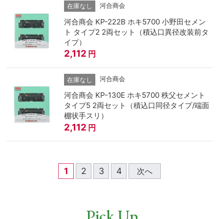
河合商会
在庫なし
河合商会 KP-222B ホキ5700 小野田セメン
ト タイプ2 2両セット（積込口異径改装前タ
イプ）
2,112
円
河合商会
在庫なし
河合商会 KP-130E ホキ5700 秩父セメント
タイプ5 2両セット（積込口同径タイプ/端面
棚状手スリ）
2,112
円
1
2
3
4
次へ
Pick Up