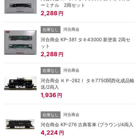
ーミナル 2両セット
2,288
円
河合商会
在庫なし
河合商会 KP-381 タキ43000 新塗装 2両セ
ット
2,288
円
河合商会
在庫なし
河合商会 ＫＰ-282Ｉ タキ7750関西化成品輸
送/2両入
1,936
円
河合商会
在庫なし
河合商会 KP-276 古典客車 (ブラウン)/4両入
4,224
円