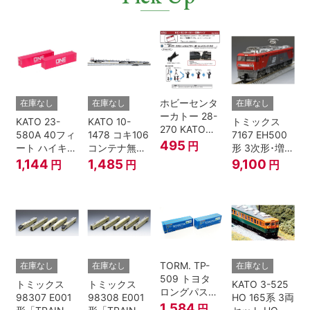
ホビーセンタ
在庫なし
在庫なし
在庫なし
ーカトー 28-
KATO 23-
KATO 10-
トミックス
270 KATOナ
580A 40フィ
1478 コキ106
7167 EH500
ックルカプラ
495
円
ート ハイキュ
コンテナ無積
形 3次形･増備
ー 黒 センタ
ーブコンテナ
載 2両セット
型
1,144
1,485
9,100
円
円
円
リングバネ付
ONE マゼンタ
鉄道模型 Nゲ
(10個入り）
2個入 Nゲー
ージ
Nゲージ
ジ
TORM. TP-
在庫なし
在庫なし
在庫なし
509 トヨタ
トミックス
トミックス
KATO 3-525
ロングパスエ
98307 E001
98308 E001
HO 165系 3両
クスプレス
1,584
円