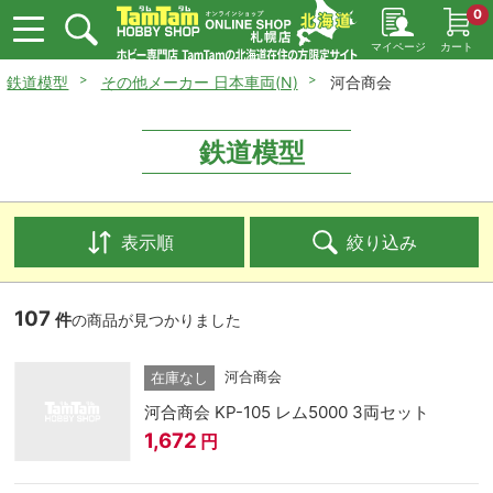
0
マイページ
カート
鉄道模型
その他メーカー 日本車両(N)
河合商会
鉄道模型
表示順
絞り込み
107
件
の商品が見つかりました
河合商会
在庫なし
河合商会 KP-105 レム5000 3両セット
1,672
円