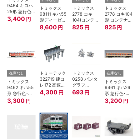
9464 キロハ
トミックス
トミックス
トミックス
25形 急行色･
98111 キハ55
2778 コキ
2778 コキ104
一段窓 Nゲー
3,400
円
形ディーゼル
104(コンテナ
形 コンテナな
ジ
カー 急行色･
無し) Nゲージ
し
8,600
825
825
円
円
円
一段窓 2両セ
ット Nゲージ
トミーテック
トミックス
在庫なし
在庫なし
322719 建コ
0258 パンタ
トミックス
トミックス
レ172 高速道
グラフ
9462 キハ55
9461 キハ26
路 Ｎゲージ
PT4811N 2個
4,300
693
円
円
形 急行色･一
形 急行色･一
段窓 Ｔ Nゲー
段窓 Ｔ Nゲー
3,300
3,200
円
円
ジ
ジ