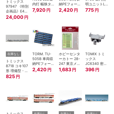
トミックス
内灯 幅狭タイ
納PEフォーム
明ユニットLC
97947 《特別
プ・白色 10本
12両用 (ライ
(白色)
7,920
2,420
775
円
円
円
企画品》E4系
鉄道模型
トグレー) 2枚
上越新幹線 新
24,000
円
入
塗装・ラスト
ラン装飾 8両
セット
TORM. TU-
ホビーセンタ
TOMIX トミ
在庫なし
505B 車両収
ーカトー 28-
ックス
トミックス
納PEフォーム
247 東京メト
JC6340 密連
8718 コキ107
12両用 (ダー
ロ半蔵門線
形TNカプラー
2,420
1,683
396
円
円
円
形 増備型・コ
クグレー) 2枚
18000系グレ
(SP・グレ
ンテナなし Ｎ
825
円
入 Nゲージ
ードアップシ
ー・2段電連
ゲージ
ール Nゲージ
付・313系運
転台側用) 鉄
道模型 Nゲー
ジ
トミックス
在庫なし
在庫なし
在庫なし