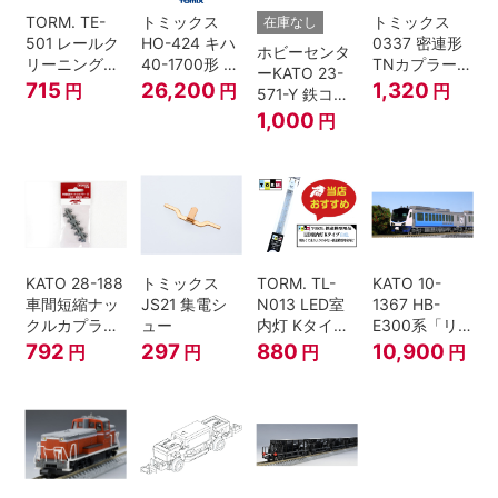
TORM. TE-
トミックス
トミックス
在庫なし
501 レールク
HO-424 キハ
0337 密連形
ホビーセンタ
リーニングリ
40-1700形 タ
TNカプラー
ーKATO 23-
キッド 100ml
イフォン撤去
(6個入・SPタ
715
26,200
1,320
円
円
円
571-Y 鉄コン
車 M HOゲー
イプ)
2021コンテナ
1,000
円
ジ
3個セット N
ゲージ
KATO 28-188
トミックス
TORM. TL-
KATO 10-
車間短縮ナッ
JS21 集電シ
N013 LED室
1367 HB-
クルカプラー
ュー
内灯 Kタイ
E300系「リ
灰 (ボギー貨
プ・白色 1本
ゾートしらか
792
297
880
10,900
円
円
円
円
車用)
鉄道模型
み・青池編
成」4両セッ
ト（鉄道模
型・Nゲー
ジ）