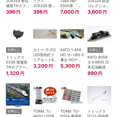
JC6354 密自
ックス
1368 HB-
324324 鉄道
連形TNカプラ
JC6339 密連
E300系 「リ
コレクション
ーSP・黒(キ
形TNカプラー
ゾートビュー
名古屋鉄道
396
396
7,000
3,600
円
円
円
円
ハ52-100用)
(SP・グレ
ふるさと」 2
6000系 白帯
ー・2段電連
両セット 鉄道
復刻･6011編
付・227系運
模型 Nゲージ
成 2両セット
転台側) 鉄道
nゲージ
模型 Nゲージ
カトー 11-212
KATO 1-456
在庫なし
在庫なし
LED室内灯ク
HO サハ165 0
トミックス
KATO 8058
リアセット6
番台 HOゲー
0336 密連形
タキ9900 日
入 Nゲージ
ジ
3,200
5,300
円
円
TNカプラー
本石油輸送
(6個・SP・
1,320
990
円
円
黒)
TORM. TL-
TORM. TU-
トミックス
在庫なし
N002 LED室
505A 車両収
0733 室内照