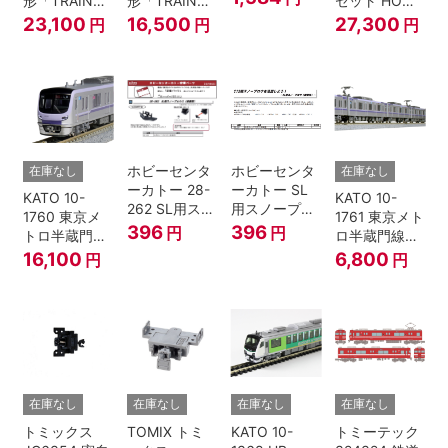
形「TRAIN
形「TRAIN
セット HOゲ
U55A-39500
SUITE四季
SUITE四季
ージ
23,100
16,500
27,300
円
円
円
コンテナ② 2
島」基本セッ
島」増結セッ
個入
ト (5両) 鉄道
ト (5両) 鉄道
模型
模型
ホビーセンタ
ホビーセンタ
在庫なし
在庫なし
ーカトー 28-
ーカトー SL
KATO 10-
KATO 10-
262 SL用スノ
用スノープロ
1760 東京メ
1761 東京メト
ープロウ1 前
ウ① 前面用
396
396
円
円
トロ半蔵門線
ロ半蔵門線
面用 Nゲージ
4個入
18000系 基本
18000系 増結
16,100
6,800
円
円
6両セット N
4両セット N
ゲージ
ゲージ
在庫なし
在庫なし
在庫なし
在庫なし
トミックス
TOMIX トミ
KATO 10-
トミーテック