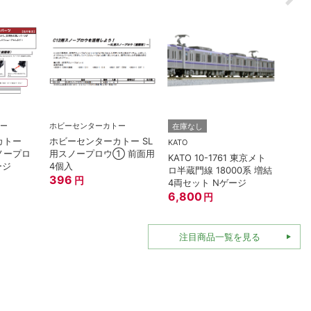
TOMI
ー
ホビーセンターカトー
在庫なし
トミッ
カトー
ホビーセンターカトー SL
連形T
KATO
スノープロ
用スノープロウ① 前面用
名鉄70
KATO 10-1761 東京メト
ージ
4個入
396
ロ半蔵門線 18000系 増結
396
円
4両セット Nゲージ
6,800
円
注目商品一覧を見る