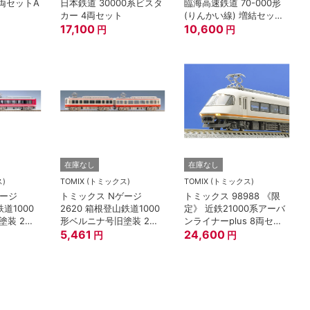
4両セットA
日本鉄道 30000系ビスタ
臨海高速鉄道 70-000形
カー 4両セット
(りんかい線) 増結セット
17,100
(6両)
10,600
円
円
在庫なし
在庫なし
ス)
TOMIX (トミックス)
TOMIX (トミックス)
ゲージ
トミックス Nゲージ
トミックス 98988 《限
鉄道1000
2620 箱根登山鉄道1000
定》 近鉄21000系アーバ
塗装 2両
形ベルニナ号旧塗装 2両
ンライナーplus 8両セッ
セット
5,461
ト 鉄道模型 Nゲージ
24,600
円
円