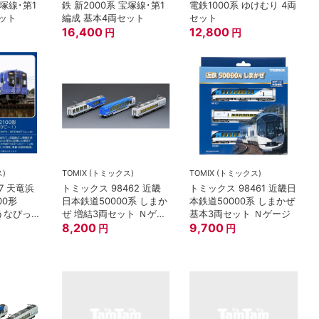
宝塚線･第1
鉄 新2000系 宝塚線･第1
電鉄1000系 ゆけむり 4両
セット
編成 基本4両セット
セット
16,400
12,800
円
円
ス)
TOMIX (トミックス)
TOMIX (トミックス)
7 天竜浜
トミックス 98462 近畿
トミックス 98461 近畿日
00形
日本鉄道50000系 しまか
本鉄道50000系 しまかぜ
・うなぴっぴ
ぜ 増結3両セット Ｎゲー
基本3両セット Ｎゲージ
ジ
8,200
9,700
円
円