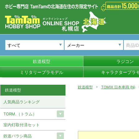
メーカー
鉄道模型
ラジコン
ミリタリープラモデル
キャラクタープラ
鉄道模型
TOMIX 日本車両 (N)
鉄道模型
人気商品ランキング
TORM.（トラム）
室内灯取付済セット
鉄道バラシ商品