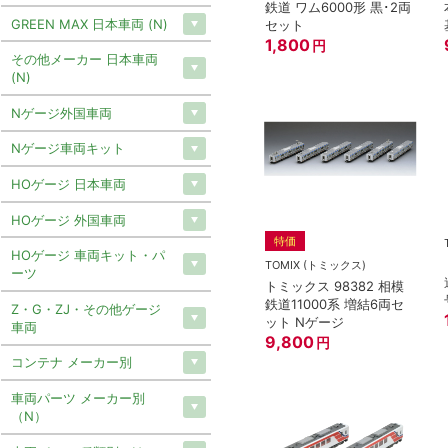
鉄道 ワム6000形 黒･2両
GREEN MAX 日本車両 (N)
セット
1,800
円
その他メーカー 日本車両
(N)
Nゲージ外国車両
Nゲージ車両キット
HOゲージ 日本車両
HOゲージ 外国車両
特価
HOゲージ 車両キット・パ
TOMIX (トミックス)
ーツ
トミックス 98382 相模
鉄道11000系 増結6両セ
Z・G・ZJ・その他ゲージ
ット Nゲージ
車両
9,800
円
コンテナ メーカー別
車両パーツ メーカー別
（N）