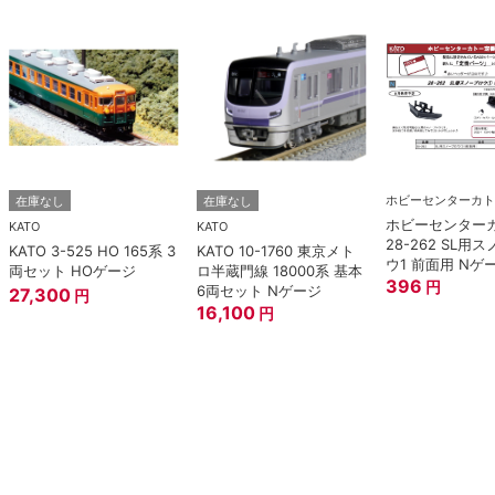
ホビーセンターカト
在庫なし
在庫なし
ホビーセンター
KATO
KATO
28-262 SL用
KATO 3-525 HO 165系 3
KATO 10-1760 東京メト
ウ1 前面用 Nゲ
両セット HOゲージ
ロ半蔵門線 18000系 基本
396
円
6両セット Nゲージ
27,300
円
16,100
円