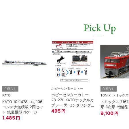
Pick Up
ホビーセンターカトー
在庫なし
在庫なし
ホビーセンターカトー
KATO
TOMIX (トミックス
28-270 KATOナックルカ
KATO 10-1478 コキ106
トミックス 7167 
プラー 黒 センタリングバ
コンテナ無積載 2両セッ
形 3次形･増備型
ネ付 (10個入り） Nゲー
495
円
ト 鉄道模型 Nゲージ
9,100
円
ジ
1,485
円