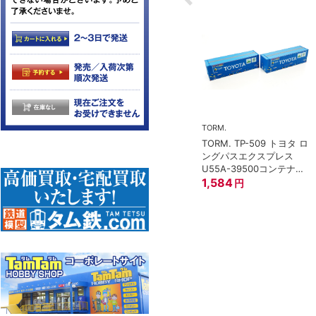
TORM.
TORM. TP-509 トヨタ ロ
トミックス)
ングパスエクスプレス
 97949 特企
U55A-39500コンテナ②
形貨車 ＪＲ東日
2個入
1,584
円
イプ 8両セット
0
円