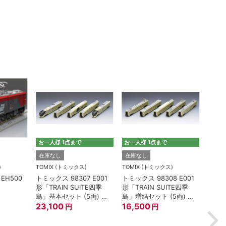
お一人様 1点まで
お一人様 1点まで
TOMI
在庫なし
在庫なし
トミック
)
TOMIX (トミックス)
TOMIX (トミックス)
100
EH500
トミックス 98307 E001
トミックス 98308 E001
油輸送
形「TRAIN SUITE四季
形「TRAIN SUITE四季
ージ
2,2
島」基本セット (5両) 鉄
島」増結セット (5両) 鉄
道模型
23,100
道模型
16,500
円
円