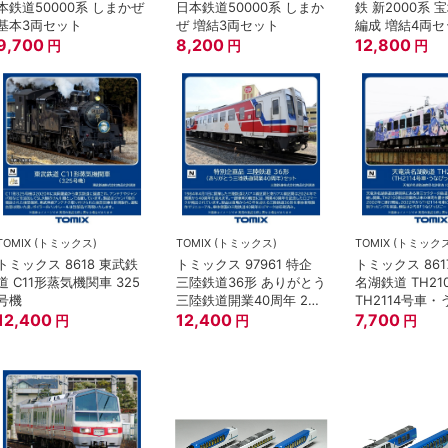
本鉄道50000系 しまかぜ
日本鉄道50000系 しまか
鉄 新2000系 
基本3両セット
ぜ 増結3両セット
編成 増結4両
9,700
8,200
12,800
円
円
円
TOMIX (トミックス)
TOMIX (トミックス)
TOMIX (トミック
トミックス 8618 東武鉄
トミックス 97961 特企
トミックス 861
道 C11形蒸気機関車 325
三陸鉄道36形 ありがとう
名湖鉄道 TH21
号機
三陸鉄道開業40周年 2両
TH2114号車
12,400
セット
12,400
ごー！
7,700
円
円
円