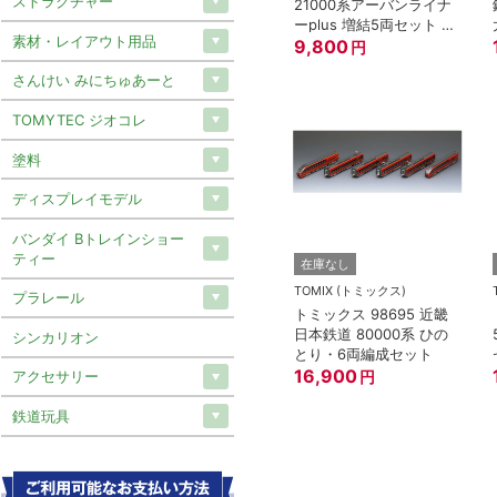
ストラクチャー
21000系アーバンライナ
ーplus 増結5両セット 鉄
素材・レイアウト用品
道模型 Nゲージ
9,800
円
さんけい みにちゅあーと
TOMYTEC ジオコレ
塗料
ディスプレイモデル
バンダイ Bトレインショー
ティー
在庫なし
TOMIX (トミックス)
プラレール
トミックス 98695 近畿
日本鉄道 80000系 ひの
シンカリオン
とり・6両編成セット
16,900
円
アクセサリー
鉄道玩具