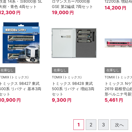
鉄道 14系・ヨ8000形 SL
ロマンスカー70000形
12200系 増結
大樹・青色 4両セット
GSE 第2編成 7両セット
14,200
円
12,300
19,000
円
円
在庫なし
在庫なし
在庫なし
TOMIX (トミックス)
TOMIX (トミックス)
TOMIX (トミック
トミックス 98427 東武
トミックス 98428 東武
トミックス N
500系 リバティ 基本3両
500系 リバティ 増結3両
2619 箱根登山
セット
セット
形ベルニナ号新
10,900
9,300
セット~
5,461
円
円
円
1
2
3
次へ