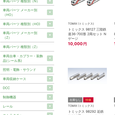
車両パーツ 種類別（N）
車両パーツ メーカー別
（HO）
車両パーツ 種類別（HO)
TOMIX (トミックス)
トミックス 98127 三陸鉄
車両パーツ メーカー別
道36-700形 2両セット N
（Z）
ゲージ
10,000
円
車両パーツ 種類別（Z）
車両台車・カプラー・装飾
品(シール系)
照明・電飾・サウンド
車両収納ケース
DCC
制御機器
在庫なし
特価
TOMIX (トミックス)
レール
トミックス 98292 近鉄