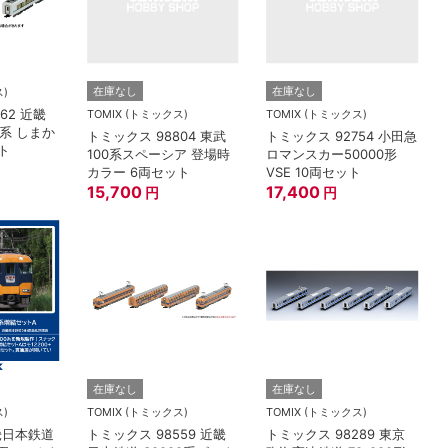
在庫なし
在庫なし
ス)
62 近畿
TOMIX (トミックス)
TOMIX (トミックス)
0系 しまか
トミックス 98804 東武
トミックス 92754 小田急
ト
100系スペーシア 登場時
ロマンスカー50000形
カラー 6両セット
VSE 10両セット
15,700
17,400
円
円
在庫なし
在庫なし
ス)
TOMIX (トミックス)
TOMIX (トミックス)
畿日本鉄道
トミックス 98559 近畿
トミックス 98289 東京