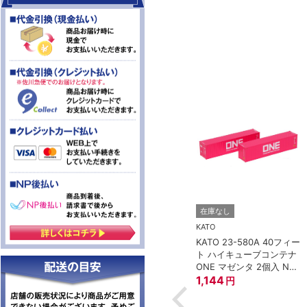
TOMIX (トミックス)
在庫なし
8-188 車間短縮ナ
トミックス JS21 集電シ
KATO
プラー灰 (ボギー
ュー
KATO 23-580A 40フィー
297
円
ト ハイキューブコンテナ
ONE マゼンタ 2個入 Nゲ
ージ
1,144
円