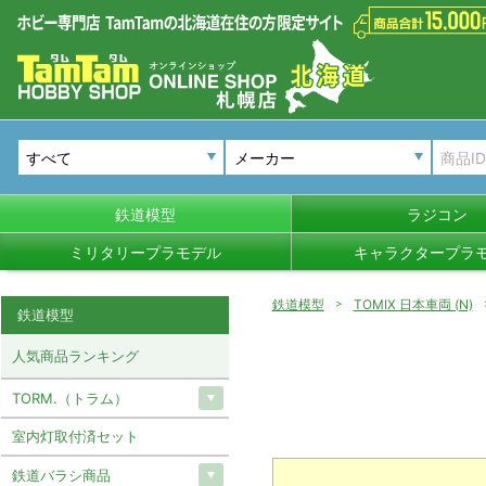
メーカー
鉄道模型
ラジコン
ミリタリープラモデル
キャラクタープラ
鉄道模型
TOMIX 日本車両 (N)
鉄道模型
人気商品ランキング
TORM.（トラム）
室内灯取付済セット
鉄道バラシ商品