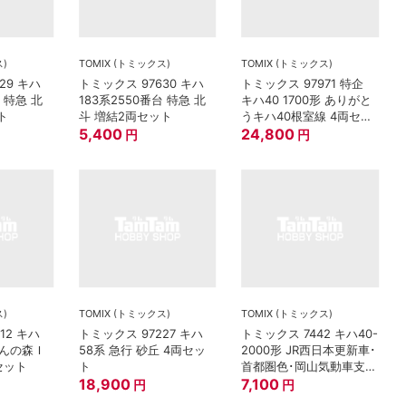
ス)
TOMIX (トミックス)
TOMIX (トミックス)
29 キハ
トミックス 97630 キハ
トミックス 97971 特企
台 特急 北
183系2550番台 特急 北
キハ40 1700形 ありがと
ト
斗 増結2両セット
うキハ40根室線 4両セッ
5,400
ト
24,800
円
円
ス)
TOMIX (トミックス)
TOMIX (トミックス)
12 キハ
トミックス 97227 キハ
トミックス 7442 キハ40-
いんの森Ｉ
58系 急行 砂丘 4両セッ
2000形 JR西日本更新車･
セット
ト
首都圏色･岡山気動車支所
18,900
M
7,100
円
円