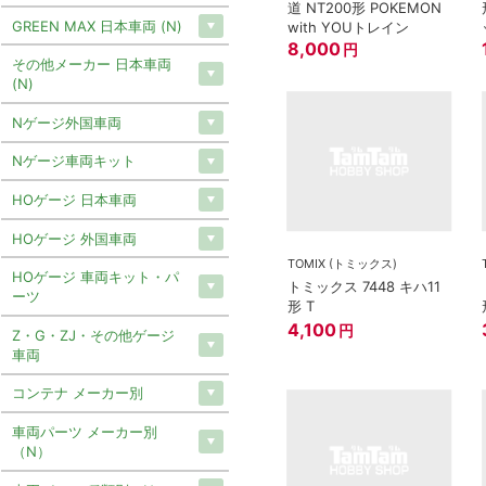
道 NT200形 POKEMON
GREEN MAX 日本車両 (N)
with YOUトレイン
8,000
円
その他メーカー 日本車両
(N)
Nゲージ外国車両
Nゲージ車両キット
HOゲージ 日本車両
HOゲージ 外国車両
TOMIX (トミックス)
HOゲージ 車両キット・パ
トミックス 7448 キハ11
ーツ
形 T
4,100
円
Z・G・ZJ・その他ゲージ
車両
コンテナ メーカー別
車両パーツ メーカー別
（N）