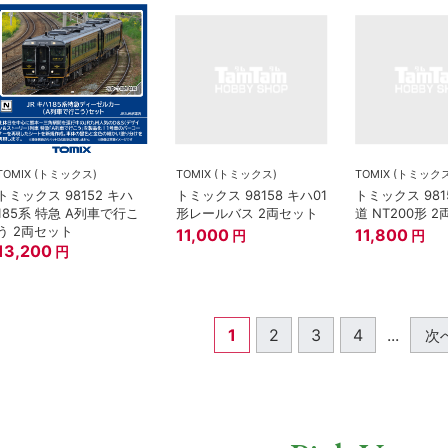
TOMIX (トミックス)
TOMIX (トミックス)
TOMIX (トミック
トミックス 98152 キハ
トミックス 98158 キハ01
トミックス 981
185系 特急 A列車で行こ
形レールバス 2両セット
道 NT200形 
う 2両セット
11,000
11,800
円
円
13,200
円
1
2
3
4
...
次