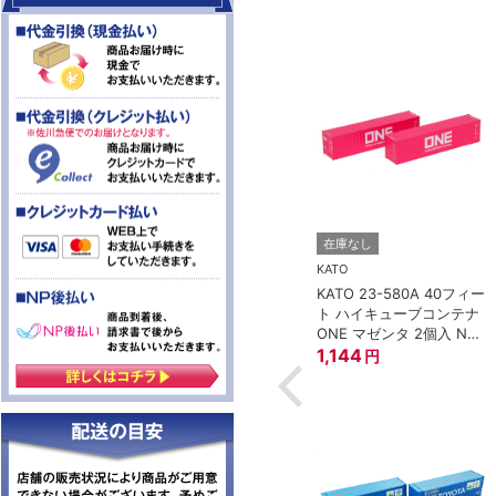
TOMIX (トミックス)
在庫なし
8-188 車間短縮ナ
トミックス JS21 集電シ
KATO
プラー灰 (ボギー
ュー
KATO 23-580A 40フィー
297
円
ト ハイキューブコンテナ
ONE マゼンタ 2個入 Nゲ
ージ
1,144
円