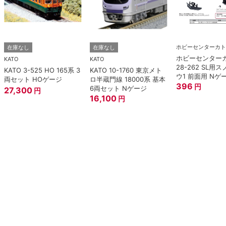
ホビーセンターカト
在庫なし
在庫なし
ホビーセンター
KATO
KATO
28-262 SL用
KATO 3-525 HO 165系 3
KATO 10-1760 東京メト
ウ1 前面用 Nゲ
両セット HOゲージ
ロ半蔵門線 18000系 基本
396
円
6両セット Nゲージ
27,300
円
16,100
円