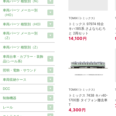
車両パーツ 種類別（N）
車両パーツ メーカー別
（HO）
TOMIX (トミックス)
トミックス 97974 特企
車両パーツ 種類別（HO)
キハ185系 さよならむろ
と 2両セット
車両パーツ メーカー別
14,100
（Z）
円
車両パーツ 種類別（Z）
車両台車・カプラー・装飾
品(シール系)
照明・電飾・サウンド
車両収納ケース
DCC
TOMIX (トミックス)
トミックス 7438 キハ40-
制御機器
1700形 タイフォン撤去車
T
レール
4,300
円