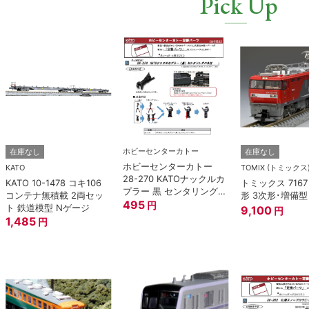
Pick Up
ホビーセンターカトー
在庫なし
在庫なし
ホビーセンターカトー
KATO
TOMIX (トミックス
28-270 KATOナックルカ
KATO 10-1478 コキ106
トミックス 7167 
プラー 黒 センタリングバ
コンテナ無積載 2両セッ
形 3次形･増備型
ネ付 (10個入り） Nゲー
495
円
ト 鉄道模型 Nゲージ
9,100
円
ジ
1,485
円