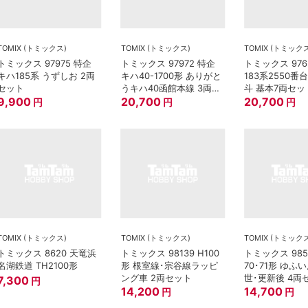
TOMIX (トミックス)
TOMIX (トミックス)
TOMIX (トミック
トミックス 97975 特企
トミックス 97972 特企
トミックス 976
キハ185系 うずしお 2両
キハ40-1700形 ありがと
183系2550番
セット
うキハ40函館本線 3両セ
斗 基本7両セッ
9,900
ット
20,700
20,700
円
円
円
TOMIX (トミックス)
TOMIX (トミックス)
TOMIX (トミック
トミックス 8620 天竜浜
トミックス 98139 H100
トミックス 985
名湖鉄道 TH2100形
形 根室線･宗谷線ラッピ
70･71形 ゆふ
ング車 2両セット
世･更新後 4両
7,300
円
14,200
14,700
円
円