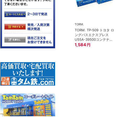
TORM.
TORM. TP-509 トヨタ ロ
トミックス)
ングパスエクスプレス
 97949 特企
U55A-39500コンテナ②
形貨車 ＪＲ東日
2個入
1,584
円
イプ 8両セット
0
円