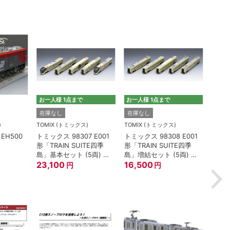
お一人様 1点まで
お一人様 1点まで
TOMI
在庫なし
在庫なし
トミック
)
TOMIX (トミックス)
TOMIX (トミックス)
100
EH500
トミックス 98307 E001
トミックス 98308 E001
油輸送
形「TRAIN SUITE四季
形「TRAIN SUITE四季
ージ
2,2
島」基本セット (5両) 鉄
島」増結セット (5両) 鉄
道模型
23,100
道模型
16,500
円
円