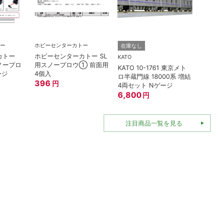
TOMI
ー
ホビーセンターカトー
在庫なし
トミッ
カトー
ホビーセンターカトー SL
連形T
KATO
スノープロ
用スノープロウ① 前面用
名鉄70
KATO 10-1761 東京メト
ージ
4個入
396
ロ半蔵門線 18000系 増結
396
円
4両セット Nゲージ
6,800
円
注目商品一覧を見る