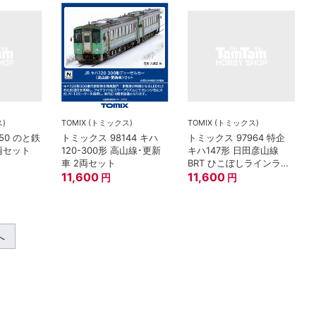
ス)
TOMIX (トミックス)
TOMIX (トミックス)
50 のと鉄
トミックス 98144 キハ
トミックス 97964 特企
2両セット
120-300形 高山線･更新
キハ147形 日田彦山線
車 2両セット
BRT ひこぼしラインラッ
11,600
ピング 2両セット
11,600
円
円
へ