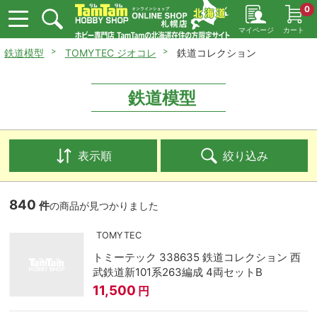
0
マイページ
カート
鉄道模型
TOMYTEC ジオコレ
鉄道コレクション
鉄道模型
表示順
絞り込み
840
件
の商品が見つかりました
TOMYTEC
トミーテック 338635 鉄道コレクション 西
武鉄道新101系263編成 4両セットB
11,500
円