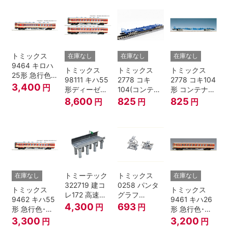
転台側用) 鉄
道模型 Nゲー
ジ
トミックス
在庫なし
在庫なし
在庫なし
9464 キロハ
トミックス
トミックス
トミックス
25形 急行色･
98111 キハ55
2778 コキ
2778 コキ104
一段窓 Nゲー
3,400
円
形ディーゼル
104(コンテナ
形 コンテナな
ジ
カー 急行色･
無し) Nゲージ
し
8,600
825
825
円
円
円
一段窓 2両セ
ット Nゲージ
トミーテック
トミックス
在庫なし
在庫なし
322719 建コ
0258 パンタ
トミックス
トミックス
レ172 高速道
グラフ
9462 キハ55
9461 キハ26
路 Ｎゲージ
PT4811N 2個
4,300
693
円
円
形 急行色･一
形 急行色･一
段窓 Ｔ Nゲー
段窓 Ｔ Nゲー
3,300
3,200
円
円