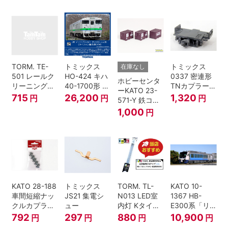
ジ
ジ
TORM. TE-
トミックス
トミックス
在庫なし
501 レールク
HO-424 キハ
0337 密連形
ホビーセンタ
リーニングリ
40-1700形 タ
TNカプラー
ーKATO 23-
キッド 100ml
イフォン撤去
(6個入・SPタ
715
26,200
1,320
円
円
円
571-Y 鉄コン
車 M HOゲー
イプ)
2021コンテナ
1,000
円
ジ
3個セット N
ゲージ
KATO 28-188
トミックス
TORM. TL-
KATO 10-
車間短縮ナッ
JS21 集電シ
N013 LED室
1367 HB-
クルカプラー
ュー
内灯 Kタイ
E300系「リ
灰 (ボギー貨
プ・白色 1本
ゾートしらか
792
297
880
10,900
円
円
円
円
車用)
鉄道模型
み・青池編