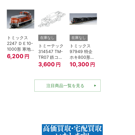
成」4両セッ
ト（鉄道模
型・Nゲー
ジ）
トミックス
在庫なし
在庫なし
2247 ＤＥ10-
トミーテック
トミックス
1000形 寒地
314547 TM-
97949 特企
型･高崎車両
6,200
円
TR07 鉄コレ
ホキ800形貨
センター Nゲ
動力ユニット
車 ＪＲ東日本
3,600
10,300
円
円
ージ
2軸車用
仕様タイプ 8
両セット Nゲ
ージ
注目商品一覧を見る