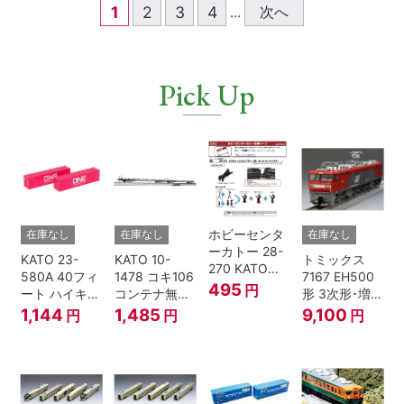
1
2
3
4
次へ
...
Pick Up
ホビーセンタ
在庫なし
在庫なし
在庫なし
ーカトー 28-
KATO 23-
KATO 10-
トミックス
270 KATOナ
580A 40フィ
1478 コキ106
7167 EH500
ックルカプラ
495
円
ート ハイキュ
コンテナ無積
形 3次形･増備
ー 黒 センタ
ーブコンテナ
載 2両セット
型
1,144
1,485
9,100
円
円
円
リングバネ付
ONE マゼンタ
鉄道模型 Nゲ
(10個入り）
2個入 Nゲー
ージ
Nゲージ
ジ