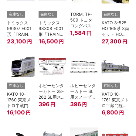
TORM. TP-
在庫なし
在庫なし
在庫なし
509 トヨタ
トミックス
トミックス
KATO 3-525
ロングパスエ
98307 E001
98308 E001
HO 165系 3両
クスプレス
1,584
円
形「TRAIN
形「TRAIN
セット HOゲ
U55A-39500
SUITE四季
SUITE四季
ージ
23,100
16,500
27,300
円
円
円
コンテナ② 2
島」基本セッ
島」増結セッ
個入
ト (5両) 鉄道
ト (5両) 鉄道
模型
模型
ホビーセンタ
ホビーセンタ
在庫なし
在庫なし
ーカトー 28-
ーカトー SL
KATO 10-
KATO 10-
262 SL用スノ
用スノープロ
1760 東京メ
1761 東京メト
ープロウ1 前
ウ① 前面用
396
396
円
円
トロ半蔵門線
ロ半蔵門線
面用 Nゲージ
4個入
18000系 基本
18000系 増結
16,100
6,800
円
円
6両セット N
4両セット N
ゲージ
ゲージ