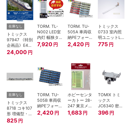
TORM. TL-
TORM. TU-
トミックス
在庫なし
N002 LED室
505A 車両収
0733 室内照
トミックス
内灯 幅狭タイ
納PEフォーム
明ユニットLC
97947 《特別
プ・白色 10本
12両用 (ライ
(白色)
7,920
2,420
775
円
円
円
企画品》E4系
鉄道模型
トグレー) 2枚
上越新幹線 新
24,000
円
入
塗装・ラスト
ラン装飾 8両
セット
TORM. TU-
ホビーセンタ
TOMIX トミ
在庫なし
505B 車両収
ーカトー 28-
ックス
トミックス
納PEフォーム
247 東京メト
JC6340 密連
8718 コキ107
12両用 (ダー
ロ半蔵門線
形TNカプラー
2,420
1,683
396
円
円
円
形 増備型・コ
クグレー) 2枚
18000系グレ
(SP・グレ
ンテナなし Ｎ
825
円
入 Nゲージ
ードアップシ
ー・2段電連
ゲージ
ール Nゲージ
付・313系運