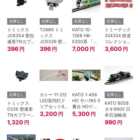
在庫なし
在庫なし
在庫なし
在庫なし
トミックス
TOMIX トミ
KATO 10-
トミーテック
JC6354 密自
ックス
1368 HB-
324324 鉄道
連形TNカプラ
JC6339 密連
E300系 「リ
コレクション
ーSP・黒(キ
形TNカプラー
ゾートビュー
名古屋鉄道
396
396
7,000
3,600
円
円
円
円
ハ52-100用)
(SP・グレ
ふるさと」 2
6000系 白帯
ー・2段電連
両セット 鉄道
復刻･6011編
付・227系運
模型 Nゲージ
成 2両セット
転台側) 鉄道
nゲージ
模型 Nゲージ
カトー 11-212
KATO 1-456
在庫なし
在庫なし
LED室内灯ク
HO サハ165 0
トミックス
KATO 8058
リアセット6
番台 HOゲー
0336 密連形
タキ9900 日
入 Nゲージ
ジ
3,200
5,300
円
円
TNカプラー
本石油輸送
(6個・SP・
1,320
990
円
円
黒)