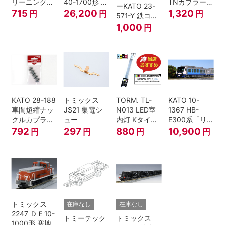
リーニングリ
40-1700形 タ
TNカプラー
ーKATO 23-
キッド 100ml
イフォン撤去
(6個入・SPタ
715
26,200
1,320
円
円
円
571-Y 鉄コン
車 M HOゲー
イプ)
2021コンテナ
1,000
円
ジ
3個セット N
ゲージ
KATO 28-188
トミックス
TORM. TL-
KATO 10-
車間短縮ナッ
JS21 集電シ
N013 LED室
1367 HB-
クルカプラー
ュー
内灯 Kタイ
E300系「リ
灰 (ボギー貨
プ・白色 1本
ゾートしらか
792
297
880
10,900
円
円
円
円
車用)
鉄道模型
み・青池編
成」4両セッ
ト（鉄道模
型・Nゲー
ジ）
トミックス
在庫なし
在庫なし
2247 ＤＥ10-
トミーテック
トミックス
1000形 寒地