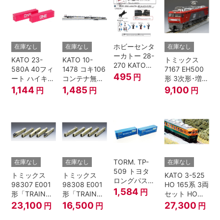
ホビーセンタ
在庫なし
在庫なし
在庫なし
ーカトー 28-
KATO 23-
KATO 10-
トミックス
270 KATOナ
580A 40フィ
1478 コキ106
7167 EH500
ックルカプラ
495
円
ート ハイキュ
コンテナ無積
形 3次形･増備
ー 黒 センタ
ーブコンテナ
載 2両セット
型
1,144
1,485
9,100
円
円
円
リングバネ付
ONE マゼンタ
鉄道模型 Nゲ
(10個入り）
2個入 Nゲー
ージ
Nゲージ
ジ
TORM. TP-
在庫なし
在庫なし
在庫なし
509 トヨタ
トミックス
トミックス
KATO 3-525
ロングパスエ
98307 E001
98308 E001
HO 165系 3両
クスプレス
1,584
円
形「TRAIN
形「TRAIN
セット HOゲ
U55A-39500
SUITE四季
SUITE四季
ージ
23,100
16,500
27,300
円
円
円
コンテナ② 2
島」基本セッ
島」増結セッ
個入