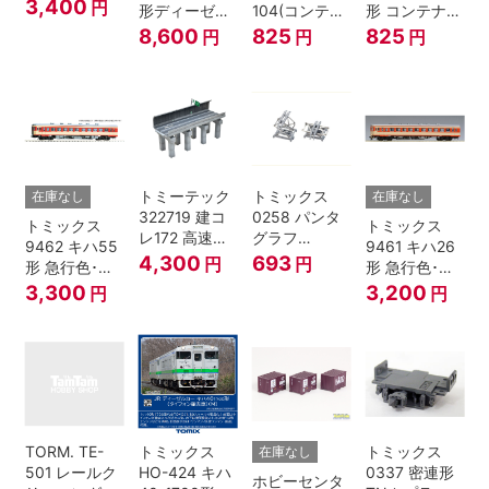
一段窓 Nゲー
3,400
円
形ディーゼル
104(コンテナ
形 コンテナな
ジ
カー 急行色･
無し) Nゲージ
し
8,600
825
825
円
円
円
一段窓 2両セ
ット Nゲージ
トミーテック
トミックス
在庫なし
在庫なし
322719 建コ
0258 パンタ
トミックス
トミックス
レ172 高速道
グラフ
9462 キハ55
9461 キハ26
路 Ｎゲージ
PT4811N 2個
4,300
693
円
円
形 急行色･一
形 急行色･一
段窓 Ｔ Nゲー
段窓 Ｔ Nゲー
3,300
3,200
円
円
ジ
ジ
TORM. TE-
トミックス
トミックス
在庫なし
501 レールク
HO-424 キハ
0337 密連形
ホビーセンタ