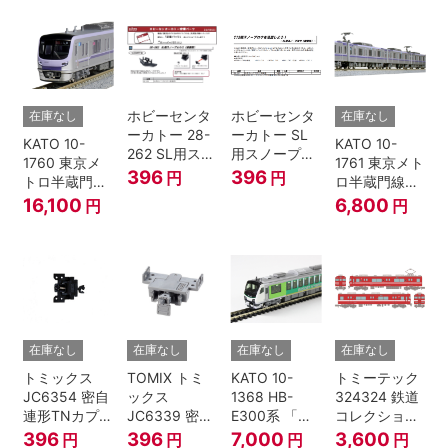
ト (5両) 鉄道
ト (5両) 鉄道
模型
模型
ホビーセンタ
ホビーセンタ
在庫なし
在庫なし
ーカトー 28-
ーカトー SL
KATO 10-
KATO 10-
262 SL用スノ
用スノープロ
1760 東京メ
1761 東京メト
ープロウ1 前
ウ① 前面用
396
396
円
円
トロ半蔵門線
ロ半蔵門線
面用 Nゲージ
4個入
18000系 基本
18000系 増結
16,100
6,800
円
円
6両セット N
4両セット N
ゲージ
ゲージ
在庫なし
在庫なし
在庫なし
在庫なし
トミックス
TOMIX トミ
KATO 10-
トミーテック
JC6354 密自
ックス
1368 HB-
324324 鉄道
連形TNカプラ
JC6339 密連
E300系 「リ
コレクション
ーSP・黒(キ
形TNカプラー
ゾートビュー
名古屋鉄道
396
396
7,000
3,600
円
円
円
円