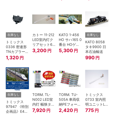
ハ52-100用)
(SP・グレ
ふるさと」 2
6000系 白帯
ー・2段電連
両セット 鉄道
復刻･6011編
付・227系運
模型 Nゲージ
成 2両セット
転台側) 鉄道
nゲージ
模型 Nゲージ
カトー 11-212
KATO 1-456
在庫なし
在庫なし
LED室内灯ク
HO サハ165 0
トミックス
KATO 8058
リアセット6
番台 HOゲー
0336 密連形
タキ9900 日
入 Nゲージ
ジ
3,200
5,300
円
円
TNカプラー
本石油輸送
(6個・SP・
1,320
990
円
円
黒)
TORM. TL-
TORM. TU-
トミックス
在庫なし
N002 LED室
505A 車両収
0733 室内照
トミックス
内灯 幅狭タイ
納PEフォーム
明ユニットLC
97947 《特別
プ・白色 10本
12両用 (ライ
(白色)
7,920
2,420
775
円
円
円
企画品》E4系
鉄道模型
トグレー) 2枚