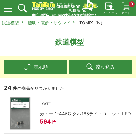
0
マイページ
カート
鉄道模型
照明・電飾・サウンド
TOMIX（N）
鉄道模型
表示順
絞り込み
24
件
の商品が見つかりました
KATO
カトー 1-445G クハ165ライトユニット LED
594
円