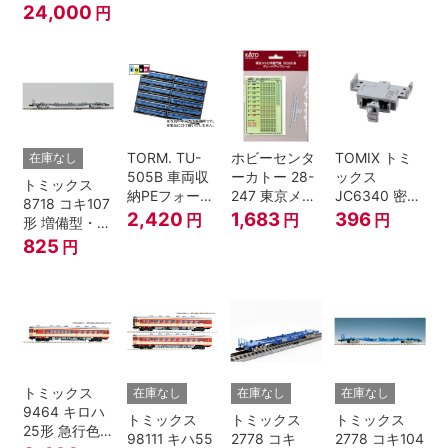
上越新幹線 新
24,000
円
入
塗装・ラスト
ラン装飾 8両
セット
TORM. TU-
ホビーセンタ
TOMIX トミ
在庫なし
505B 車両収
ーカトー 28-
ックス
トミックス
納PEフォーム
247 東京メト
JC6340 密連
8718 コキ107
12両用 (ダー
ロ半蔵門線
形TNカプラー
2,420
1,683
396
円
円
円
形 増備型・コ
クグレー) 2枚
18000系グレ
(SP・グレ
ンテナなし Ｎ
825
円
入 Nゲージ
ードアップシ
ー・2段電連
ゲージ
ール Nゲージ
付・313系運
転台側用) 鉄
道模型 Nゲー
ジ
トミックス
在庫なし
在庫なし
在庫なし
9464 キロハ
トミックス
トミックス
トミックス
25形 急行色･
98111 キハ55
2778 コキ
2778 コキ104