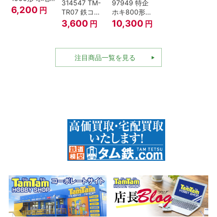
314547 TM-
97949 特企
型･高崎車両
6,200
円
TR07 鉄コレ
ホキ800形貨
センター Nゲ
動力ユニット
車 ＪＲ東日本
3,600
10,300
円
円
ージ
2軸車用
仕様タイプ 8
両セット Nゲ
ージ
注目商品一覧を見る