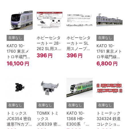
個入
ト (5両) 鉄道
ト (5両) 鉄道
模型
模型
ホビーセンタ
ホビーセンタ
在庫なし
在庫なし
ーカトー 28-
ーカトー SL
KATO 10-
KATO 10-
262 SL用スノ
用スノープロ
1760 東京メ
1761 東京メト
ープロウ1 前
ウ① 前面用
396
396
円
円
トロ半蔵門線
ロ半蔵門線
面用 Nゲージ
4個入
18000系 基本
18000系 増結
16,100
6,800
円
円
6両セット N
4両セット N
ゲージ
ゲージ
在庫なし
在庫なし
在庫なし
在庫なし
トミックス
TOMIX トミ
KATO 10-
トミーテック
JC6354 密自
ックス
1368 HB-
324324 鉄道
連形TNカプラ
JC6339 密連
E300系 「リ
コレクション