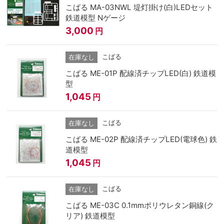
こばる MA-03NWL 堤灯掛け(白)LEDセット
鉄道模型 Nゲージ
3,000
円
こばる
在庫なし
こばる ME-01P 配線済チップLED(白) 鉄道模
型
1,045
円
こばる
在庫なし
こばる ME-02P 配線済チップLED(電球色) 鉄
道模型
1,045
円
こばる
在庫なし
こばる ME-03C 0.1mmポリウレタン銅線(ク
リア) 鉄道模型