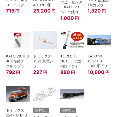
ホビーセンタ
リーニングリ
40-1700形 タ
TNカプラー
ーKATO 23-
キッド 100ml
イフォン撤去
(6個入・SPタ
715
26,200
1,320
円
円
円
571-Y 鉄コン
車 M HOゲー
イプ)
2021コンテナ
1,000
円
ジ
3個セット N
ゲージ
KATO 28-188
トミックス
TORM. TL-
KATO 10-
車間短縮ナッ
JS21 集電シ
N013 LED室
1367 HB-
クルカプラー
ュー
内灯 Kタイ
E300系「リ
灰 (ボギー貨
プ・白色 1本
ゾートしらか
792
297
880
10,900
円
円
円
円
車用)
鉄道模型
み・青池編
成」4両セッ
ト（鉄道模
型・Nゲー
ジ）
トミックス
在庫なし
在庫なし
2247 ＤＥ10-