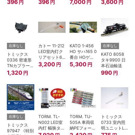
ーSP・黒(キ
形TNカプラー
ゾートビュー
名古屋鉄道
396
396
7,000
3,600
円
円
円
円
ハ52-100用)
(SP・グレ
ふるさと」 2
6000系 白帯
ー・2段電連
両セット 鉄道
復刻･6011編
付・227系運
模型 Nゲージ
成 2両セット
転台側) 鉄道
nゲージ
模型 Nゲージ
カトー 11-212
KATO 1-456
在庫なし
在庫なし
LED室内灯ク
HO サハ165 0
トミックス
KATO 8058
リアセット6
番台 HOゲー
0336 密連形
タキ9900 日
入 Nゲージ
ジ
3,200
5,300
円
円
TNカプラー
本石油輸送
(6個・SP・
1,320
990
円
円
黒)
TORM. TL-
TORM. TU-
トミックス
在庫なし
N002 LED室
505A 車両収
0733 室内照
トミックス
内灯 幅狭タイ
納PEフォーム
明ユニットLC
97947 《特別
プ・白色 10本
12両用 (ライ
(白色)
7,920
2,420
775