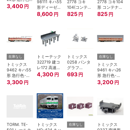
98111 キハ55
2778 コキ
2778 コキ104
一段窓 Nゲー
3,400
円
形ディーゼル
104(コンテナ
形 コンテナな
ジ
カー 急行色･
無し) Nゲージ
し
8,600
825
825
円
円
円
一段窓 2両セ
ット Nゲージ
トミーテック
トミックス
在庫なし
在庫なし
322719 建コ
0258 パンタ
トミックス
トミックス
レ172 高速道
グラフ
9462 キハ55
9461 キハ26
路 Ｎゲージ
PT4811N 2個
4,300
693
円
円
形 急行色･一
形 急行色･一
段窓 Ｔ Nゲー
段窓 Ｔ Nゲー
3,300
3,200
円
円
ジ
ジ
TORM. TE-
トミックス
トミックス
在庫なし
501 レールク
HO-424 キハ
0337 密連形