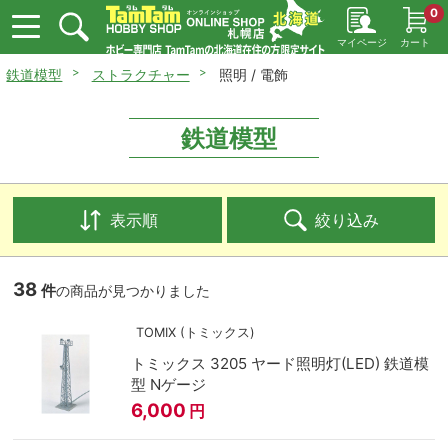
0
マイページ
カート
鉄道模型
ストラクチャー
照明 / 電飾
鉄道模型
表示順
絞り込み
38
件
の商品が見つかりました
TOMIX (トミックス)
トミックス 3205 ヤード照明灯(LED) 鉄道模
型 Nゲージ
6,000
円