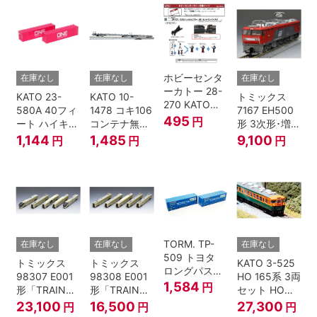
ホビーセンタ
在庫なし
在庫なし
在庫なし
ーカトー 28-
KATO 23-
KATO 10-
トミックス
270 KATOナ
580A 40フィ
1478 コキ106
7167 EH500
ックルカプラ
495
円
ート ハイキュ
コンテナ無積
形 3次形･増備
ー 黒 センタ
ーブコンテナ
載 2両セット
型
1,144
1,485
9,100
円
円
円
リングバネ付
ONE マゼンタ
鉄道模型 Nゲ
(10個入り）
2個入 Nゲー
ージ
Nゲージ
ジ
TORM. TP-
在庫なし
在庫なし
在庫なし
509 トヨタ
トミックス
トミックス
KATO 3-525
ロングパスエ
98307 E001
98308 E001
HO 165系 3両
クスプレス
1,584
円
形「TRAIN
形「TRAIN
セット HOゲ
U55A-39500
SUITE四季
SUITE四季
ージ
23,100
16,500
27,300
円
円
円
コンテナ② 2
島」基本セッ
島」増結セッ