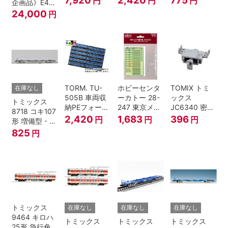
円
円
円
企画品》E4系
鉄道模型
トグレー) 2枚
上越新幹線 新
24,000
円
入
塗装・ラスト
ラン装飾 8両
セット
TORM. TU-
ホビーセンタ
TOMIX トミ
在庫なし
505B 車両収
ーカトー 28-
ックス
トミックス
納PEフォーム
247 東京メト
JC6340 密連
8718 コキ107
12両用 (ダー
ロ半蔵門線
形TNカプラー
2,420
1,683
396
円
円
円
形 増備型・コ
クグレー) 2枚
18000系グレ
(SP・グレ
ンテナなし Ｎ
825
円
入 Nゲージ
ードアップシ
ー・2段電連
ゲージ
ール Nゲージ
付・313系運
転台側用) 鉄
道模型 Nゲー
ジ
トミックス
在庫なし
在庫なし
在庫なし
9464 キロハ
トミックス
トミックス
トミックス
25形 急行色･