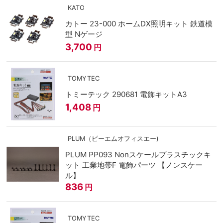
KATO
カトー 23-000 ホームDX照明キット 鉄道模
型 Nゲージ
3,700
円
TOMYTEC
トミーテック 290681 電飾キットA3
1,408
円
PLUM（ピーエムオフィスエー)
PLUM PP093 Nonスケールプラスチックキ
ット 工業地帯F 電飾パーツ 【ノンスケー
ル】
836
円
TOMYTEC