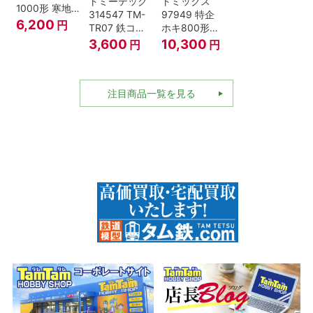
トミーテック
トミックス
1000形 寒地
314547 TM-
97949 特企
型･高崎車両
6,200
円
TR07 鉄コレ
ホキ800形貨
センター Nゲ
動力ユニット
車 ＪＲ東日本
3,600
10,300
円
円
ージ
2軸車用
仕様タイプ 8
両セット Nゲ
ージ
注目商品一覧を見る