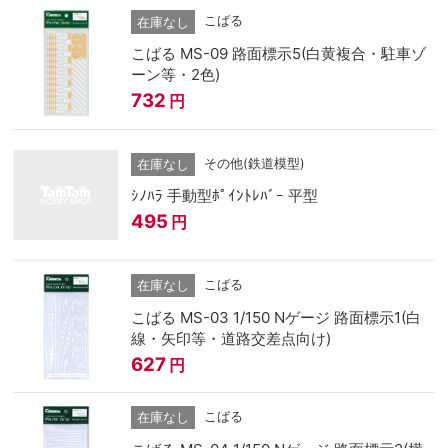
こばる
在庫なし
こばる MS-09 路面標示5(白黄複合・駐車ゾ
ーン等・2色)
732
円
その他(鉄道模型)
在庫なし
ｼﾉﾊﾗ 手動型ﾎﾟｲﾝﾄﾚﾊﾞｰ 平型
495
円
こばる
在庫なし
こばる MS-03 1/150 Nゲージ 路面標示1(白
線・矢印等・道路交差点向け)
627
円
こばる
在庫なし