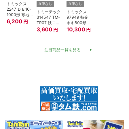
トミックス
在庫なし
在庫なし
2247 ＤＥ10-
トミーテック
トミックス
1000形 寒地
314547 TM-
97949 特企
型･高崎車両
6,200
円
TR07 鉄コレ
ホキ800形貨
センター Nゲ
動力ユニット
車 ＪＲ東日本
3,600
10,300
円
円
ージ
2軸車用
仕様タイプ 8
両セット Nゲ
ージ
注目商品一覧を見る