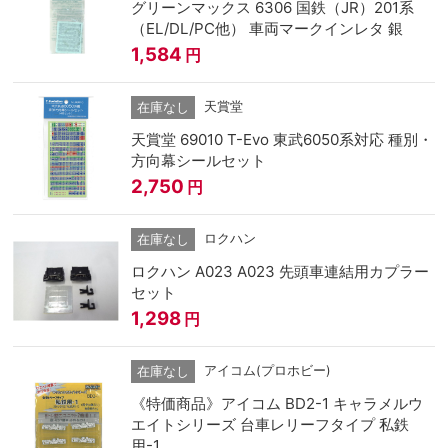
グリーンマックス 6306 国鉄（JR）201系
（EL/DL/PC他） 車両マークインレタ 銀
1,584
円
天賞堂
在庫なし
天賞堂 69010 T-Evo 東武6050系対応 種別・
方向幕シールセット
2,750
円
ロクハン
在庫なし
ロクハン A023 A023 先頭車連結用カプラー
セット
1,298
円
アイコム(プロホビー)
在庫なし
《特価商品》アイコム BD2-1 キャラメルウ
エイトシリーズ 台車レリーフタイプ 私鉄
用-1