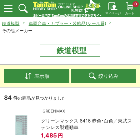
0
マイページ
カート
鉄道模型
車両台車・カプラー・装飾品(シール系)
その他メーカー
鉄道模型
表示順
絞り込み
84
件
の商品が見つかりました
GREENMAX
グリーンマックス 6416 赤色･白色／東武ス
テンレス製通勤車
1,485
円