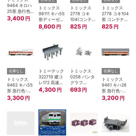
9464 キロハ
トミックス
トミックス
トミックス
25形 急行色･
98111 キハ55
2778 コキ
2778 コキ104
一段窓 Nゲー
3,400
円
形ディーゼル
104(コンテナ
形 コンテナな
ジ
カー 急行色･
無し) Nゲージ
し
8,600
825
825
円
円
円
一段窓 2両セ
ット Nゲージ
トミーテック
トミックス
在庫なし
在庫なし
322719 建コ
0258 パンタ
トミックス
トミックス
レ172 高速道
グラフ
9462 キハ55
9461 キハ26
路 Ｎゲージ
PT4811N 2個
4,300
693
円
円
形 急行色･一
形 急行色･一
段窓 Ｔ Nゲー
段窓 Ｔ Nゲー
3,300
3,200
円
円
ジ
ジ