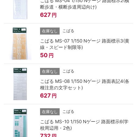
こばる MS-04 1/150 Nゲージ 路面標示2(横
断歩道・横断歩道周辺向け)
627
円
こばる
在庫なし
こばる MS-07 1/150 Nゲージ 路面標示3(黄
線・スピード制限等)
50
円
こばる
在庫なし
こばる MS-08 1/150 Nゲージ 路面表記4(各
種注意の文字セット)
627
円
こばる
在庫なし
こばる MS-10 1/150 Nゲージ 路面標示6(学
校周辺用・2色)
732
円