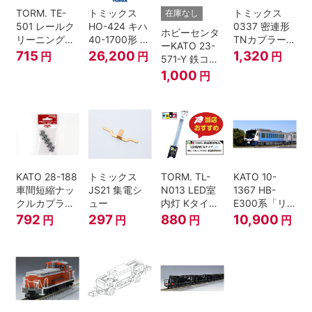
TORM. TE-
トミックス
トミックス
在庫なし
501 レールク
HO-424 キハ
0337 密連形
ホビーセンタ
リーニングリ
40-1700形 タ
TNカプラー
ーKATO 23-
キッド 100ml
イフォン撤去
(6個入・SPタ
715
26,200
1,320
円
円
円
571-Y 鉄コン
車 M HOゲー
イプ)
2021コンテナ
1,000
円
ジ
3個セット N
ゲージ
KATO 28-188
トミックス
TORM. TL-
KATO 10-
車間短縮ナッ
JS21 集電シ
N013 LED室
1367 HB-
クルカプラー
ュー
内灯 Kタイ
E300系「リ
灰 (ボギー貨
プ・白色 1本
ゾートしらか
792
297
880
10,900
円
円
円
円
車用)
鉄道模型
み・青池編
成」4両セッ
ト（鉄道模
型・Nゲー
ジ）