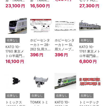
形「TRAIN
形「TRAIN
セット HOゲ
U55A-39500
SUITE四季
SUITE四季
ージ
23,100
16,500
27,300
円
円
円
コンテナ② 2
島」基本セッ
島」増結セッ
個入
ト (5両) 鉄道
ト (5両) 鉄道
模型
模型
ホビーセンタ
ホビーセンタ
在庫なし
在庫なし
ーカトー 28-
ーカトー SL
KATO 10-
KATO 10-
262 SL用スノ
用スノープロ
1760 東京メ
1761 東京メト
ープロウ1 前
ウ① 前面用
396
396
円
円
トロ半蔵門線
ロ半蔵門線
面用 Nゲージ
4個入
18000系 基本
18000系 増結
16,100
6,800
円
円
6両セット N
4両セット N
ゲージ
ゲージ
在庫なし
在庫なし
在庫なし
在庫なし
トミックス
TOMIX トミ
KATO 10-
トミーテック