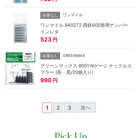
ワンマイル
在庫なし
ワンマイル 940272 西鉄600形用ナンバー
インレタ
523
円
GREENMAX
在庫なし
グリーンマックス 8051 Nゲージ ナックルカ
プラー (長・黒/20個入り)
990
円
1
2
3
次へ
Pick Up