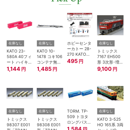
ホビーセンタ
在庫なし
在庫なし
在庫なし
ーカトー 28-
KATO 23-
KATO 10-
トミックス
270 KATOナ
580A 40フィ
1478 コキ106
7167 EH500
ックルカプラ
495
円
ート ハイキュ
コンテナ無積
形 3次形･増備
ー 黒 センタ
ーブコンテナ
載 2両セット
型
1,144
1,485
9,100
円
円
円
リングバネ付
ONE マゼンタ
鉄道模型 Nゲ
(10個入り）
2個入 Nゲー
ージ
Nゲージ
ジ
TORM. TP-
在庫なし
在庫なし
在庫なし
509 トヨタ
トミックス
トミックス
KATO 3-525
ロングパスエ
98307 E001
98308 E001
HO 165系 3両
クスプレス
1,584
円