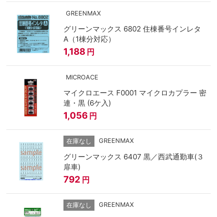
GREENMAX
グリーンマックス 6802 住棟番号インレタ
A（1棟分対応）
1,188
円
MICROACE
マイクロエース F0001 マイクロカプラー 密
連・黒 (6ケ入)
1,056
円
GREENMAX
在庫なし
グリーンマックス 6407 黒／西武通勤車(３
扉車)
792
円
GREENMAX
在庫なし