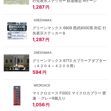
行先表示ステッカー 鉄道模型 Nゲージ
1,287
円
GREENMAX
グリーンマックス 6809 西武6000系 対応 行
先表示ステッカーＢ
1,287
円
GREENMAX
グリーンマックス 6713 カプラーアダプター
（４２０４～４２０９用）
594
円
MICROACE
マイクロエース F0002 マイクロカプラー 密
連 ・グレー6個入り
1,056
円