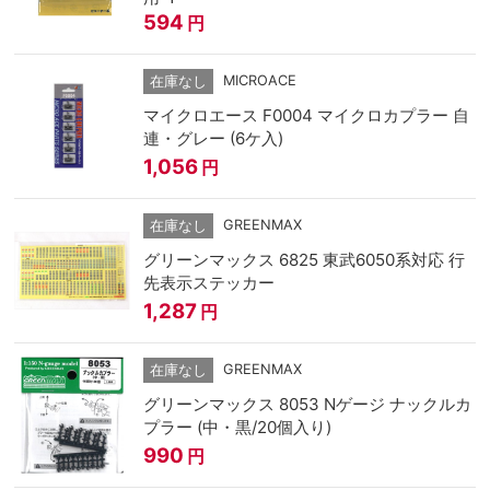
594
円
MICROACE
在庫なし
マイクロエース F0004 マイクロカプラー 自
連・グレー (6ケ入)
1,056
円
GREENMAX
在庫なし
グリーンマックス 6825 東武6050系対応 行
先表示ステッカー
1,287
円
GREENMAX
在庫なし
グリーンマックス 8053 Nゲージ ナックルカ
プラー (中・黒/20個入り)
990
円