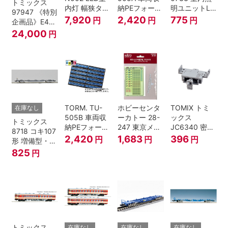
トミックス
内灯 幅狭タイ
納PEフォーム
明ユニットLC
97947 《特別
プ・白色 10本
12両用 (ライ
(白色)
7,920
2,420
775
円
円
円
企画品》E4系
鉄道模型
トグレー) 2枚
上越新幹線 新
24,000
円
入
塗装・ラスト
ラン装飾 8両
セット
TORM. TU-
ホビーセンタ
TOMIX トミ
在庫なし
505B 車両収
ーカトー 28-
ックス
トミックス
納PEフォーム
247 東京メト
JC6340 密連
8718 コキ107
12両用 (ダー
ロ半蔵門線
形TNカプラー
2,420
1,683
396
円
円
円
形 増備型・コ
クグレー) 2枚
18000系グレ
(SP・グレ
ンテナなし Ｎ
825
円
入 Nゲージ
ードアップシ
ー・2段電連
ゲージ
ール Nゲージ
付・313系運
転台側用) 鉄
道模型 Nゲー
ジ
トミックス
在庫なし
在庫なし
在庫なし