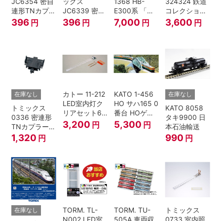
JC6354 密自
ックス
1368 HB-
324324 鉄道
連形TNカプラ
JC6339 密連
E300系 「リ
コレクション
ーSP・黒(キ
形TNカプラー
ゾートビュー
名古屋鉄道
396
396
7,000
3,600
円
円
円
円
ハ52-100用)
(SP・グレ
ふるさと」 2
6000系 白帯
ー・2段電連
両セット 鉄道
復刻･6011編
付・227系運
模型 Nゲージ
成 2両セット
転台側) 鉄道
nゲージ
模型 Nゲージ
カトー 11-212
KATO 1-456
在庫なし
在庫なし
LED室内灯ク
HO サハ165 0
トミックス
KATO 8058
リアセット6
番台 HOゲー
0336 密連形
タキ9900 日
入 Nゲージ
ジ
3,200
5,300
円
円
TNカプラー
本石油輸送
(6個・SP・
1,320
990
円
円
黒)
TORM. TL-
TORM. TU-
トミックス
在庫なし
N002 LED室
505A 車両収
0733 室内照