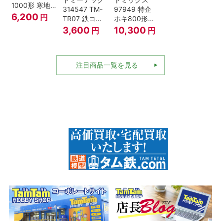
1000形 寒地
314547 TM-
97949 特企
型･高崎車両
6,200
円
TR07 鉄コレ
ホキ800形貨
センター Nゲ
動力ユニット
車 ＪＲ東日本
3,600
10,300
円
円
ージ
2軸車用
仕様タイプ 8
両セット Nゲ
ージ
注目商品一覧を見る