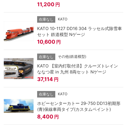
11,200
円
KATO
在庫なし
KATO 10-1127 DD16 304 ラッセル式除雪車
セット 鉄道模型 Nゲージ
10,600
円
その他(鉄道模型)
在庫なし
KATO 【室内灯取付済】クルーズトレイン
ななつ星 in 九州 8両セット Nゲージ
37,114
円
KATO
在庫なし
ホビーセンターカトー 29-750 DD13初期形
(青)保線車両タイプ(カスタムペイント)
8,400
円