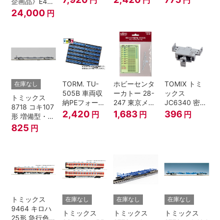
企画品》E4系
鉄道模型
トグレー) 2枚
上越新幹線 新
24,000
円
入
塗装・ラスト
ラン装飾 8両
セット
TORM. TU-
ホビーセンタ
TOMIX トミ
在庫なし
505B 車両収
ーカトー 28-
ックス
トミックス
納PEフォーム
247 東京メト
JC6340 密連
8718 コキ107
12両用 (ダー
ロ半蔵門線
形TNカプラー
2,420
1,683
396
円
円
円
形 増備型・コ
クグレー) 2枚
18000系グレ
(SP・グレ
ンテナなし Ｎ
825
円
入 Nゲージ
ードアップシ
ー・2段電連
ゲージ
ール Nゲージ
付・313系運
転台側用) 鉄
道模型 Nゲー
ジ
トミックス
在庫なし
在庫なし
在庫なし
9464 キロハ
トミックス
トミックス
トミックス
25形 急行色･