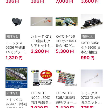
396
396
7,000
3,600
円
円
円
円
ハ52-100用)
(SP・グレ
ふるさと」 2
6000系 白帯
ー・2段電連
両セット 鉄道
復刻･6011編
付・227系運
模型 Nゲージ
成 2両セット
転台側) 鉄道
nゲージ
模型 Nゲージ
カトー 11-212
KATO 1-456
在庫なし
在庫なし
LED室内灯ク
HO サハ165 0
トミックス
KATO 8058
リアセット6
番台 HOゲー
0336 密連形
タキ9900 日
入 Nゲージ
ジ
3,200
5,300
円
円
TNカプラー
本石油輸送
(6個・SP・
1,320
990
円
円
黒)
TORM. TL-
TORM. TU-
トミックス
在庫なし
N002 LED室
505A 車両収
0733 室内照
トミックス
内灯 幅狭タイ
納PEフォーム
明ユニットLC
97947 《特別
プ・白色 10本
12両用 (ライ
(白色)
7,920
2,420
775
円
円
円