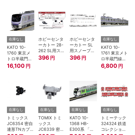
個入
ト (5両) 鉄道
ト (5両) 鉄道
模型
模型
ホビーセンタ
ホビーセンタ
在庫なし
在庫なし
ーカトー 28-
ーカトー SL
KATO 10-
KATO 10-
262 SL用スノ
用スノープロ
1760 東京メ
1761 東京メト
ープロウ1 前
ウ① 前面用
396
396
円
円
トロ半蔵門線
ロ半蔵門線
面用 Nゲージ
4個入
18000系 基本
18000系 増結
16,100
6,800
円
円
6両セット N
4両セット N
ゲージ
ゲージ
在庫なし
在庫なし
在庫なし
在庫なし
トミックス
TOMIX トミ
KATO 10-
トミーテック
JC6354 密自
ックス
1368 HB-
324324 鉄道
連形TNカプラ
JC6339 密連
E300系 「リ
コレクション
ーSP・黒(キ
形TNカプラー
ゾートビュー
名古屋鉄道