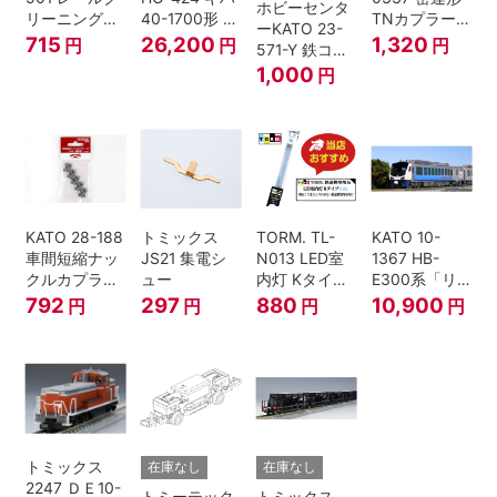
ホビーセンタ
リーニングリ
40-1700形 タ
TNカプラー
ーKATO 23-
キッド 100ml
イフォン撤去
(6個入・SPタ
715
26,200
1,320
円
円
円
571-Y 鉄コン
車 M HOゲー
イプ)
2021コンテナ
1,000
円
ジ
3個セット N
ゲージ
KATO 28-188
トミックス
TORM. TL-
KATO 10-
車間短縮ナッ
JS21 集電シ
N013 LED室
1367 HB-
クルカプラー
ュー
内灯 Kタイ
E300系「リ
灰 (ボギー貨
プ・白色 1本
ゾートしらか
792
297
880
10,900
円
円
円
円
車用)
鉄道模型
み・青池編
成」4両セッ
ト（鉄道模
型・Nゲー
ジ）
トミックス
在庫なし
在庫なし
2247 ＤＥ10-
トミーテック
トミックス