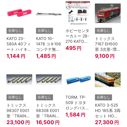
ホビーセンタ
在庫なし
在庫なし
在庫なし
ーカトー 28-
KATO 23-
KATO 10-
トミックス
270 KATOナ
580A 40フィ
1478 コキ106
7167 EH500
ックルカプラ
495
円
ート ハイキュ
コンテナ無積
形 3次形･増備
ー 黒 センタ
ーブコンテナ
載 2両セット
型
1,144
1,485
9,100
円
円
円
リングバネ付
ONE マゼンタ
鉄道模型 Nゲ
(10個入り）
2個入 Nゲー
ージ
Nゲージ
ジ
TORM. TP-
在庫なし
在庫なし
在庫なし
509 トヨタ
トミックス
トミックス
KATO 3-525
ロングパスエ
98307 E001
98308 E001
HO 165系 3両
クスプレス
1,584
円
形「TRAIN
形「TRAIN
セット HOゲ
U55A-39500
SUITE四季
SUITE四季
ージ
23,100
16,500
27,300
円
円
円
コンテナ② 2
島」基本セッ
島」増結セッ