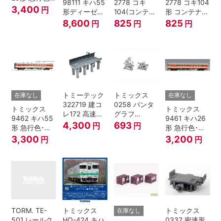
98111 キハ55
2778 コキ
2778 コキ104
一段窓 Nゲー
3,400
円
形ディーゼル
104(コンテナ
形 コンテナな
ジ
カー 急行色･
無し) Nゲージ
し
8,600
825
825
円
円
円
一段窓 2両セ
ット Nゲージ
トミーテック
トミックス
在庫なし
在庫なし
322719 建コ
0258 パンタ
トミックス
トミックス
レ172 高速道
グラフ
9462 キハ55
9461 キハ26
路 Ｎゲージ
PT4811N 2個
4,300
693
円
円
形 急行色･一
形 急行色･一
段窓 Ｔ Nゲー
段窓 Ｔ Nゲー
3,300
3,200
円
円
ジ
ジ
TORM. TE-
トミックス
トミックス
在庫なし
501 レールク
HO-424 キハ
0337 密連形