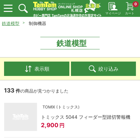
0
マイページ
カート
鉄道模型
制御機器
鉄道模型
表示順
絞り込み
133
件
の商品が見つかりました
TOMIX (トミックス)
トミックス 5044 フィーダー型踏切警報機
2,900
円