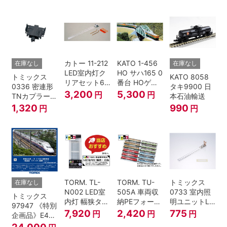
ー・2段電連
両セット 鉄道
復刻･6011編
付・227系運
模型 Nゲージ
成 2両セット
転台側) 鉄道
nゲージ
模型 Nゲージ
カトー 11-212
KATO 1-456
在庫なし
在庫なし
LED室内灯ク
HO サハ165 0
トミックス
KATO 8058
リアセット6
番台 HOゲー
0336 密連形
タキ9900 日
入 Nゲージ
ジ
3,200
5,300
円
円
TNカプラー
本石油輸送
(6個・SP・
1,320
990
円
円
黒)
TORM. TL-
TORM. TU-
トミックス
在庫なし
N002 LED室
505A 車両収
0733 室内照
トミックス
内灯 幅狭タイ
納PEフォーム
明ユニットLC
97947 《特別
プ・白色 10本
12両用 (ライ
(白色)
7,920
2,420
775
円
円
円
企画品》E4系
鉄道模型
トグレー) 2枚
上越新幹線 新
24,000