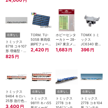
円
入
塗装・ラスト
ラン装飾 8両
セット
TORM. TU-
ホビーセンタ
TOMIX トミ
在庫なし
505B 車両収
ーカトー 28-
ックス
トミックス
納PEフォーム
247 東京メト
JC6340 密連
8718 コキ107
12両用 (ダー
ロ半蔵門線
形TNカプラー
2,420
1,683
396
円
円
円
形 増備型・コ
クグレー) 2枚
18000系グレ
(SP・グレ
ンテナなし Ｎ
825
円
入 Nゲージ
ードアップシ
ー・2段電連
ゲージ
ール Nゲージ
付・313系運
転台側用) 鉄
道模型 Nゲー
ジ
トミックス
在庫なし
在庫なし
在庫なし
9464 キロハ
トミックス
トミックス
トミックス
25形 急行色･
98111 キハ55
2778 コキ
2778 コキ104
一段窓 Nゲー
3,400
円
形ディーゼル
104(コンテナ
形 コンテナな