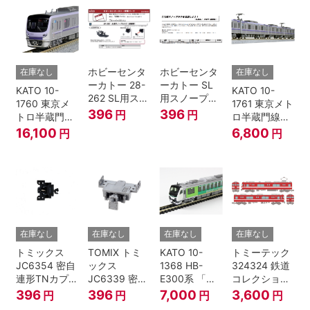
模型
模型
ホビーセンタ
ホビーセンタ
在庫なし
在庫なし
ーカトー 28-
ーカトー SL
KATO 10-
KATO 10-
262 SL用スノ
用スノープロ
1760 東京メ
1761 東京メト
ープロウ1 前
ウ① 前面用
396
396
円
円
トロ半蔵門線
ロ半蔵門線
面用 Nゲージ
4個入
18000系 基本
18000系 増結
16,100
6,800
円
円
6両セット N
4両セット N
ゲージ
ゲージ
在庫なし
在庫なし
在庫なし
在庫なし
トミックス
TOMIX トミ
KATO 10-
トミーテック
JC6354 密自
ックス
1368 HB-
324324 鉄道
連形TNカプラ
JC6339 密連
E300系 「リ
コレクション
ーSP・黒(キ
形TNカプラー
ゾートビュー
名古屋鉄道
396
396
7,000
3,600
円
円
円
円
ハ52-100用)
(SP・グレ
ふるさと」 2
6000系 白帯