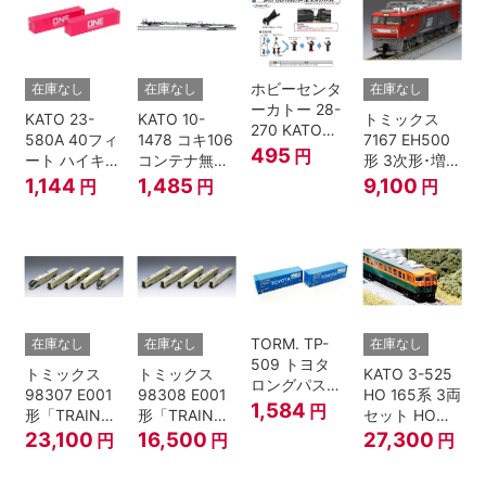
ホビーセンタ
在庫なし
在庫なし
在庫なし
ーカトー 28-
KATO 23-
KATO 10-
トミックス
270 KATOナ
580A 40フィ
1478 コキ106
7167 EH500
ックルカプラ
495
円
ート ハイキュ
コンテナ無積
形 3次形･増備
ー 黒 センタ
ーブコンテナ
載 2両セット
型
1,144
1,485
9,100
円
円
円
リングバネ付
ONE マゼンタ
鉄道模型 Nゲ
(10個入り）
2個入 Nゲー
ージ
Nゲージ
ジ
TORM. TP-
在庫なし
在庫なし
在庫なし
509 トヨタ
トミックス
トミックス
KATO 3-525
ロングパスエ
98307 E001
98308 E001
HO 165系 3両
クスプレス
1,584
円
形「TRAIN
形「TRAIN
セット HOゲ
U55A-39500
SUITE四季
SUITE四季
ージ
23,100
16,500
27,300
円
円
円
コンテナ② 2
島」基本セッ
島」増結セッ
個入
ト (5両) 鉄道
ト (5両) 鉄道