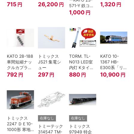
キッド 100ml
イフォン撤去
(6個入・SPタ
715
26,200
1,320
円
円
円
571-Y 鉄コン
車 M HOゲー
イプ)
2021コンテナ
1,000
円
ジ
3個セット N
ゲージ
KATO 28-188
トミックス
TORM. TL-
KATO 10-
車間短縮ナッ
JS21 集電シ
N013 LED室
1367 HB-
クルカプラー
ュー
内灯 Kタイ
E300系「リ
灰 (ボギー貨
プ・白色 1本
ゾートしらか
792
297
880
10,900
円
円
円
円
車用)
鉄道模型
み・青池編
成」4両セッ
ト（鉄道模
型・Nゲー
ジ）
トミックス
在庫なし
在庫なし
2247 ＤＥ10-
トミーテック
トミックス
1000形 寒地
314547 TM-
97949 特企