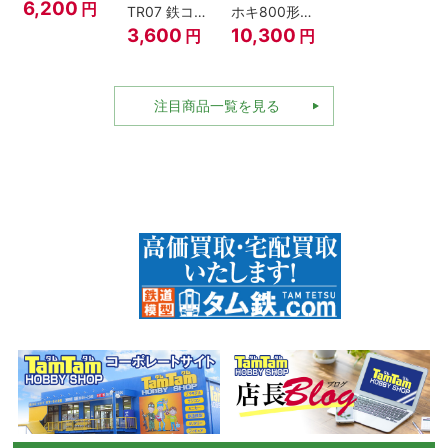
型･高崎車両
6,200
円
TR07 鉄コレ
ホキ800形貨
センター Nゲ
動力ユニット
車 ＪＲ東日本
3,600
10,300
円
円
ージ
2軸車用
仕様タイプ 8
両セット Nゲ
ージ
注目商品一覧を見る