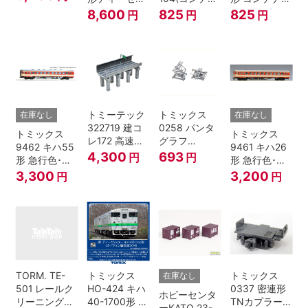
ジ
カー 急行色･
無し) Nゲージ
し
8,600
825
825
円
円
円
一段窓 2両セ
ット Nゲージ
トミーテック
トミックス
在庫なし
在庫なし
322719 建コ
0258 パンタ
トミックス
トミックス
レ172 高速道
グラフ
9462 キハ55
9461 キハ26
路 Ｎゲージ
PT4811N 2個
4,300
693
円
円
形 急行色･一
形 急行色･一
段窓 Ｔ Nゲー
段窓 Ｔ Nゲー
3,300
3,200
円
円
ジ
ジ
TORM. TE-
トミックス
トミックス
在庫なし
501 レールク
HO-424 キハ
0337 密連形
ホビーセンタ
リーニングリ
40-1700形 タ
TNカプラー
ーKATO 23-