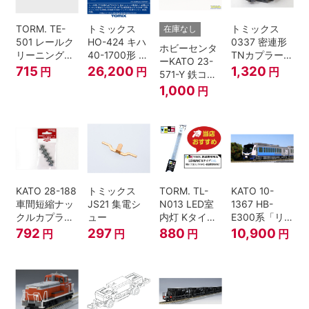
TORM. TE-
トミックス
トミックス
在庫なし
501 レールク
HO-424 キハ
0337 密連形
ホビーセンタ
リーニングリ
40-1700形 タ
TNカプラー
ーKATO 23-
キッド 100ml
イフォン撤去
(6個入・SPタ
715
26,200
1,320
円
円
円
571-Y 鉄コン
車 M HOゲー
イプ)
2021コンテナ
1,000
円
ジ
3個セット N
ゲージ
KATO 28-188
トミックス
TORM. TL-
KATO 10-
車間短縮ナッ
JS21 集電シ
N013 LED室
1367 HB-
クルカプラー
ュー
内灯 Kタイ
E300系「リ
灰 (ボギー貨
プ・白色 1本
ゾートしらか
792
297
880
10,900
円
円
円
円
車用)
鉄道模型
み・青池編
成」4両セッ
ト（鉄道模
型・Nゲー
ジ）