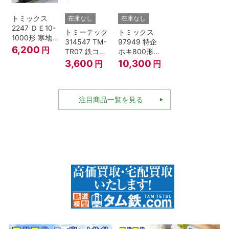
トミックス
在庫なし
在庫なし
2247 ＤＥ10-
トミーテック
トミックス
1000形 寒地
314547 TM-
97949 特企
型･高崎車両
6,200
円
TR07 鉄コレ
ホキ800形貨
センター Nゲ
動力ユニット
車 ＪＲ東日本
3,600
10,300
円
円
ージ
2軸車用
仕様タイプ 8
両セット Nゲ
ージ
注目商品一覧を見る