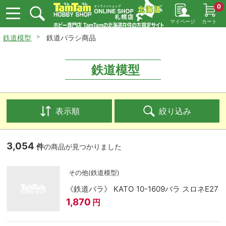
0
マイページ
カート
鉄道模型
鉄道バラシ商品
鉄道模型
表示順
絞り込み
3,054
件
の商品が見つかりました
その他(鉄道模型)
《鉄道バラ》 KATO 10-1609バラ スロネE27
1,870
円