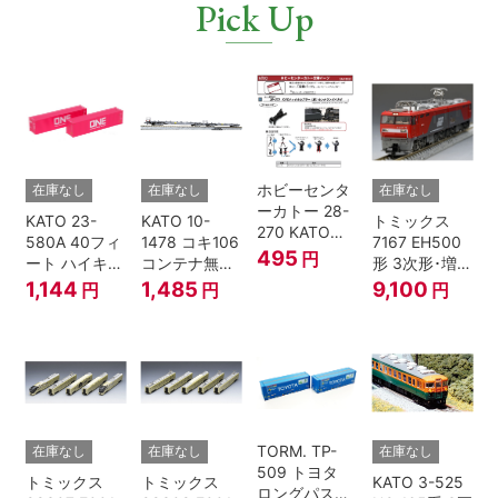
Pick Up
ホビーセンタ
在庫なし
在庫なし
在庫なし
ーカトー 28-
KATO 23-
KATO 10-
トミックス
270 KATOナ
580A 40フィ
1478 コキ106
7167 EH500
ックルカプラ
495
円
ート ハイキュ
コンテナ無積
形 3次形･増備
ー 黒 センタ
ーブコンテナ
載 2両セット
型
1,144
1,485
9,100
円
円
円
リングバネ付
ONE マゼンタ
鉄道模型 Nゲ
(10個入り）
2個入 Nゲー
ージ
Nゲージ
ジ
TORM. TP-
在庫なし
在庫なし
在庫なし
509 トヨタ
トミックス
トミックス
KATO 3-525
ロングパスエ