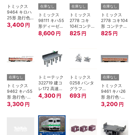
トミックス
在庫なし
在庫なし
在庫なし
9464 キロハ
トミックス
トミックス
トミックス
25形 急行色･
98111 キハ55
2778 コキ
2778 コキ104
一段窓 Nゲー
3,400
円
形ディーゼル
104(コンテナ
形 コンテナな
ジ
カー 急行色･
無し) Nゲージ
し
8,600
825
825
円
円
円
一段窓 2両セ
ット Nゲージ
トミーテック
トミックス
在庫なし
在庫なし
322719 建コ
0258 パンタ
トミックス
トミックス
レ172 高速道
グラフ
9462 キハ55
9461 キハ26
路 Ｎゲージ
PT4811N 2個
4,300
693
円
円
形 急行色･一
形 急行色･一
段窓 Ｔ Nゲー
段窓 Ｔ Nゲー
3,300
3,200
円
円
ジ
ジ