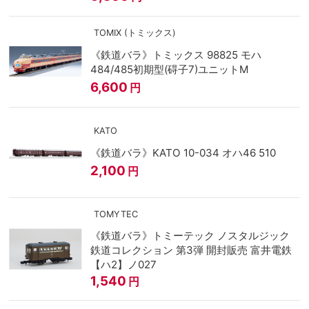
TOMIX (トミックス)
《鉄道バラ》トミックス 98825 モハ
484/485初期型(碍子7)ユニットM
6,600
円
KATO
《鉄道バラ》KATO 10-034 オハ46 510
2,100
円
TOMYTEC
《鉄道バラ》トミーテック ノスタルジック
鉄道コレクション 第3弾 開封販売 富井電鉄
【ハ2】ノ027
1,540
円