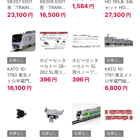
98307 E001
98308 E001
HO 165系 3両
クスプレス
1,584
円
形「TRAIN
形「TRAIN
セット HOゲ
U55A-39500
SUITE四季
SUITE四季
ージ
23,100
16,500
27,300
円
円
円
コンテナ② 2
島」基本セッ
島」増結セッ
個入
ト (5両) 鉄道
ト (5両) 鉄道
模型
模型
ホビーセンタ
ホビーセンタ
在庫なし
在庫なし
ーカトー 28-
ーカトー SL
KATO 10-
KATO 10-
262 SL用スノ
用スノープロ
1760 東京メ
1761 東京メト
ープロウ1 前
ウ① 前面用
396
396
円
円
トロ半蔵門線
ロ半蔵門線
面用 Nゲージ
4個入
18000系 基本
18000系 増結
16,100
6,800
円
円
6両セット N
4両セット N
ゲージ
ゲージ
在庫なし
在庫なし
在庫なし
在庫なし