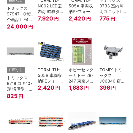
TORM. TL-
TORM. TU-
トミックス
在庫なし
N002 LED室
505A 車両収
0733 室内照
トミックス
内灯 幅狭タイ
納PEフォーム
明ユニットLC
97947 《特別
プ・白色 10本
12両用 (ライ
(白色)
7,920
2,420
775
円
円
円
企画品》E4系
鉄道模型
トグレー) 2枚
上越新幹線 新
24,000
円
入
塗装・ラスト
ラン装飾 8両
セット
TORM. TU-
ホビーセンタ
TOMIX トミ
在庫なし
505B 車両収
ーカトー 28-
ックス
トミックス
納PEフォーム
247 東京メト
JC6340 密連
8718 コキ107
12両用 (ダー
ロ半蔵門線
形TNカプラー
2,420
1,683
396
円
円
円
形 増備型・コ
クグレー) 2枚
18000系グレ
(SP・グレ
ンテナなし Ｎ
825
円
入 Nゲージ
ードアップシ
ー・2段電連
ゲージ
ール Nゲージ
付・313系運
転台側用) 鉄
道模型 Nゲー
ジ