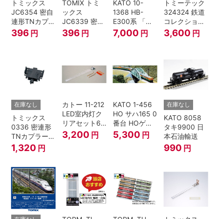
トミックス
TOMIX トミ
KATO 10-
トミーテック
JC6354 密自
ックス
1368 HB-
324324 鉄道
連形TNカプラ
JC6339 密連
E300系 「リ
コレクション
ーSP・黒(キ
形TNカプラー
ゾートビュー
名古屋鉄道
396
396
7,000
3,600
円
円
円
円
ハ52-100用)
(SP・グレ
ふるさと」 2
6000系 白帯
ー・2段電連
両セット 鉄道
復刻･6011編
付・227系運
模型 Nゲージ
成 2両セット
転台側) 鉄道
nゲージ
模型 Nゲージ
カトー 11-212
KATO 1-456
在庫なし
在庫なし
LED室内灯ク
HO サハ165 0
トミックス
KATO 8058
リアセット6
番台 HOゲー
0336 密連形
タキ9900 日
入 Nゲージ
ジ
3,200
5,300
円
円
TNカプラー
本石油輸送
(6個・SP・
1,320
990
円
円
黒)