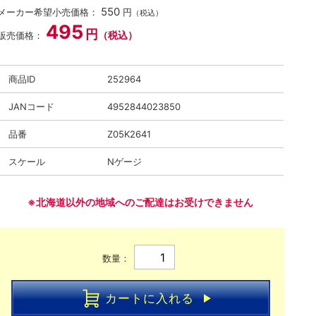
550
メーカー希望小売価格：
円
（税込）
495
円
（税込）
販売価格：
商品ID
252964
JANコード
4952844023850
品番
Z05K2641
スケール
Nゲージ
※北海道以外の地域へのご配達はお受けできません
数量：
カートに入れる