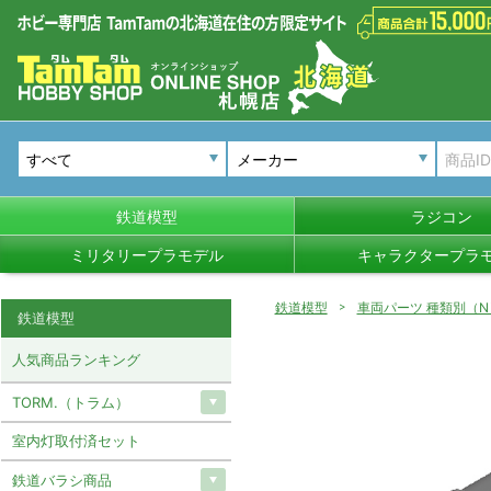
メーカー
鉄道模型
ラジコン
ミリタリープラモデル
キャラクタープラ
鉄道模型
車両パーツ 種類別（N
鉄道模型
人気商品ランキング
TORM.（トラム）
室内灯取付済セット
鉄道バラシ商品