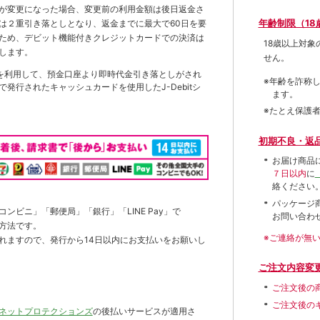
が変更になった場合、変更前の利用金額は後日返金さ
年齢制限（18
は２重引き落としとなり、返金までに最大で60日を要
ため、デビット機能付きクレジットカードでの決済は
18歳以上対
します。
せん。
を利用して、預金口座より即時代金引き落としがされ
※年齢を詐称
発行されたキャッシュカードを使用したJ-Debitシ
ます。
※たとえ保護
初期不良・返
お届け商品
７日以内
に
絡ください
パッケージ
ンビニ」「郵便局」「銀行」「LINE Pay」で
お問い合わ
方法です。
※ご連絡が無
れますので、発行から14日以内にお支払いをお願いし
ご注文内容変
ご注文後の
ご注文後の
ネットプロテクションズ
の後払いサービスが適用さ