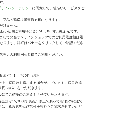
す。
プライバシーポリシー
に同意して、後払いサービスをご
 商品の確保は審査通過後になります。
だけません。
払い初回ご利用時は合計20，000円(税込)迄です。
ましての当オンラインショップでのご利用限度額は累
までとなります。詳細はバナーをクリックしてご確認くださ
代理人の利用同意を得てご利用ください。
含みます）】
700円
（税込）
合上、個口数を追加する場合がございます。個口数追
 円
をいただきます。
（税込）
ルにてご確認のご連絡をさせていただきます。
計が15,000円
以上であっても1回の発送で
（税込）
合は、都度送料及び代引手数料をご請求させていただ