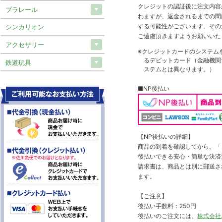
クレジットの認証後に注文内容
プラレール
れますが、返金されるまでの間
する可能性がございます。その
シンカリオン
ご遠慮頂きますようお願いいた
アクセサリー
※クレジットカードのシステム
るデビットカード（金融機関で
鉄道玩具
ステムとは異なります。）
■NP後払い
【NP後払いの詳細】
商品の到着を確認してから、「コ
後払いできる安心・簡単な決済
請求書は、商品とは別に郵送さ
ます。
【ご注意】
後払い手数料：250円
後払いのご注文には、
株式会社