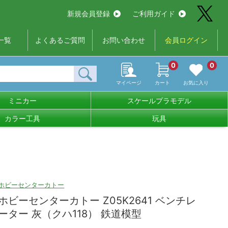
新規会員登録
ご利用ガイド
一覧
よくあるご質問
お問い合わせ
会員ログイン
0
0
マイページ
カート
お気に入り
ミニカー
スケールプラモデル
カラー工具
玩具
ホビーセンターカトー
ホビーセンターカトー Z05K2641 ベンチレ
ーター 灰（クハ118） 鉄道模型