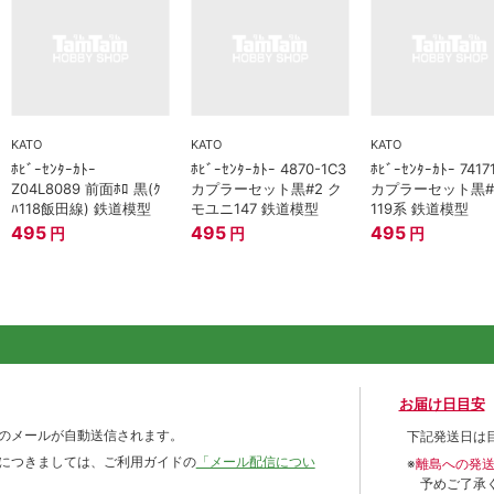
KATO
KATO
KATO
ﾎﾋﾞｰｾﾝﾀｰｶﾄｰ
ﾎﾋﾞｰｾﾝﾀｰｶﾄｰ 4870-1C3
ﾎﾋﾞｰｾﾝﾀｰｶﾄｰ 7417
Z04L8089 前面ﾎﾛ 黒(ｸ
カプラーセット黒#2 ク
カプラーセット黒#
ﾊ118飯田線) 鉄道模型
モユニ147 鉄道模型
119系 鉄道模型
495
495
495
円
円
円
お届け日目安
のメールが自動送信されます。
下記発送日は
につきましては、ご利用ガイドの
「メール配信につい
※
離島への発
予めご了承