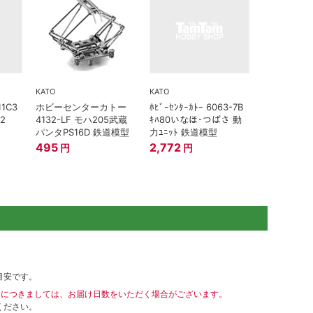
KATO
KATO
11C3
ホビーセンターカトー
ﾎﾋﾞｰｾﾝﾀｰｶﾄｰ 6063-7B
2
4132-LF モハ205武蔵
ｷﾊ80いなほ･つばさ 動
パンタPS16D 鉄道模型
力ﾕﾆｯﾄ 鉄道模型
495
2,772
円
円
目安です。
送につきましては、お届け日数をいただく場合がございます。
ください。