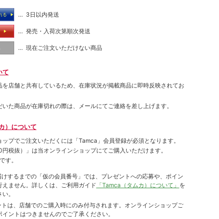
… 3日以内発送
れる
… 発売・入荷次第順次発送
る
… 現在ご注文いただけない商品
し
いて
品を店舗と共有しているため、在庫状況が掲載商品に即時反映されてお
だいた商品が在庫切れの際は、メールにてご連絡を差し上げます。
ムカ）について
ョップでご注⽂いただくには「Tamca」会員登録が必須となります。
00円税抜）
」は当オンラインショップにてご購⼊いただけます。
です。
をお届けするまでの「仮の会員番号」では、プレゼントへの応募や、ポイン
⾏えません。詳しくは、ご利⽤ガイド
「Tamca（タムカ）について」
を
さい。
ポイントは、店舗でのご購⼊時にのみ付与されます。オンラインショップご
ポイントはつきませんのでご了承ください。