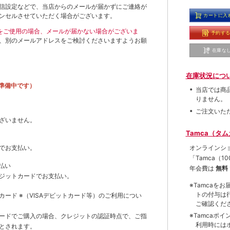
信設定などで、当店からのメールが届かずにご連絡が
ンセルさせていただく場合がございます。
カートに入
ールをご使用の場合、メールが届かない場合がございま
予約す
、別のメールアドレスをご検討くださいますようお願
在庫な
在庫状況につ
準備中です）
当店では商
りません。
ご注文いた
ざいません。
Tamca（タ
オンラインシ
でお支払い。
「Tamca
（1
払い
年会費は
無料
ジットカードでお支払い。
※Tamca
トの付与は
トカード
※（VISAデビットカード等）
のご利用につい
ご確認くだ
※Tamca
ードでご購入の場合、クレジットの認証時点で、ご指
利用時には
とされます。