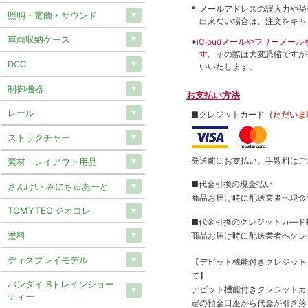
メールアドレスの誤入力や受
照明・電飾・サウンド
出来ない場合は、注文をキャ
車両収納ケース
※
iCloudメールやフリーメ
す。
その際は大変恐縮ですが
DCC
いいたします。
制御機器
お支払い方法
レール
■クレジットカード
（ただいま
ストラクチャー
発送前にお支払い。手数料はご
素材・レイアウト用品
■代金引換の現金払い
さんけい みにちゅあーと
商品お届け時に配送業者へ現金
TOMYTEC ジオコレ
■代金引換のクレジットカ―ド
塗料
商品お届け時に配送業者へクレ
ディスプレイモデル
【デビット機能付きクレジッ
て】
バンダイ Bトレインショー
デビット機能付きクレジットカ
ティー
定の預金口座から代金が引き落