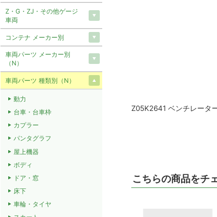
Z・G・ZJ・その他ゲージ
車両
コンテナ メーカー別
車両パーツ メーカー別
（N）
車両パーツ 種類別（N）
動力
Z05K2641 ベンチレータ
台車・台車枠
カプラー
パンタグラフ
屋上機器
ボディ
こちらの商品をチ
ドア・窓
床下
車輪・タイヤ