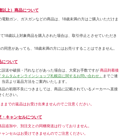
歳以上）商品について
象の電動ガン、ガスガンなどの商品は、18歳未満の方はご購入いただけま
して18歳以上対象商品を購入された場合は、取引停止とさせていただき
者の同意があっても、18歳未満の方にはお売りすることはできません。
品について
に誤送や破損・汚れなどがあった場合は、大変お手数ですが
商品到着後
「タムタムオンラインショップ札幌店に関するお問い合わせ」
までご連
。当店より返品方法をご案内いたします。
商品の初期不良につきましては、商品に記載されているメーカーへ直接
せください。
いままでの返品はお受け出来ませんのでご注意ください。
更・キャンセルについて
商品追加や、別注文との同梱発送は行っておりません。
キャンセルはお受けできませんのでご注意ください。