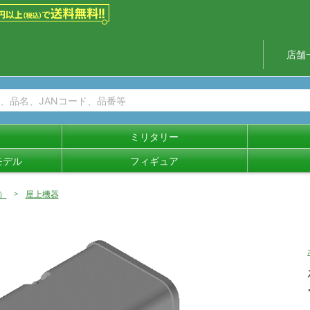
店舗
ミリタリー
モデル
フィギュア
）
屋上機器