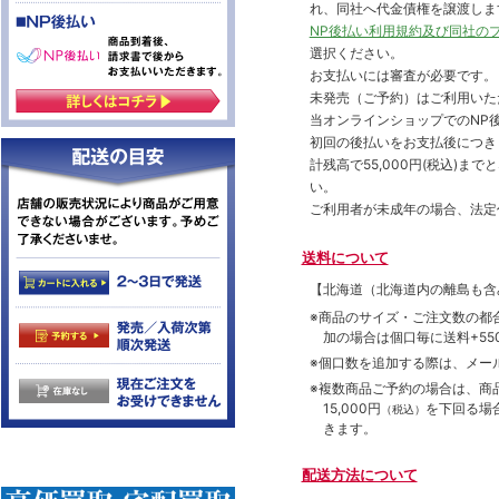
れ、同社へ代金債権を譲渡しま
NP後払い利用規約及び同社の
選択ください。
お支払いには審査が必要です。
未発売（ご予約）はご利用いた
当オンラインショップでのNP後
初回の後払いをお支払後につき
計残高で55,000円(税込)
い。
ご利用者が未成年の場合、法定
送料について
【北海道（北海道内の離島も
※商品のサイズ・ご注文数の都
加の場合は個口毎に送料+550
※個口数を追加する際は、メー
※複数商品ご予約の場合は、商品合
15,000円
を下回る場
（税込）
きます。
配送方法について