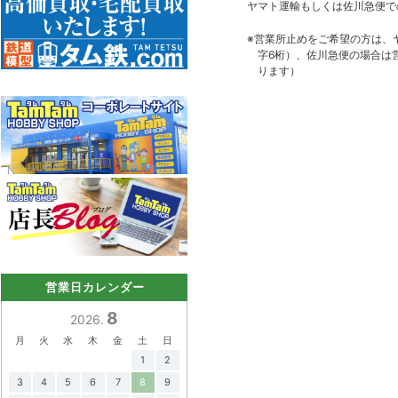
ヤマト運輸もしくは佐川急便で
※営業所止めをご希望の方は、
字6桁）、佐川急便の場合は
ります）
営業日カレンダー
8
2026.
月
火
水
木
金
土
日
1
2
3
4
5
6
7
8
9