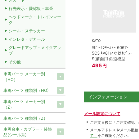
スカート
行先表示・愛称板・車番
ヘッドマーク・トレインマー
ク
シール・ステッカー
インレタ・デカール
KATO
ﾎﾋﾞｰｾﾝﾀｰｶﾄｰ 6067-
グレードアップ・メイクアッ
5C3 ｷﾊ81いなほｶﾌﾟﾗｰ
プ
S(前面用 鉄道模型
その他
495
円
車両パーツ メーカー別
（HO）
車両パーツ 種類別（HO)
インフォメーション
車両パーツ メーカー別
（Z）
メール設定について
車両パーツ 種類別（Z）
ご注文直後に「ご注文確認」
車両台車・カプラー・装飾
メールアドレスやメール配信
品(シール系)
て」
をご確認ください。