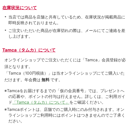
在庫状況について
当店では商品を店舗と共有しているため、在庫状況が掲載商品に
即時反映されておりません。
ご注文いただいた商品が在庫切れの際は、メールにてご連絡を差
し上げます。
Tamca（タムカ）について
オンラインショップでご注⽂いただくには「Tamca」会員登録が必
須となります。
「Tamca
（100円税抜）
」は当オンラインショップにてご購⼊いた
だけます。
年会費は
無料
です。
※Tamcaをお届けするまでの「仮の会員番号」では、プレゼントへ
の応募や、ポイントの付与は⾏えません。詳しくは、ご利⽤ガイ
ド
「Tamca（タムカ）について」
をご確認ください。
※Tamcaポイントは、店舗でのご購⼊時にのみ付与されます。オン
ラインショップご利用時にはポイントはつきませんのでご了承く
ださい。