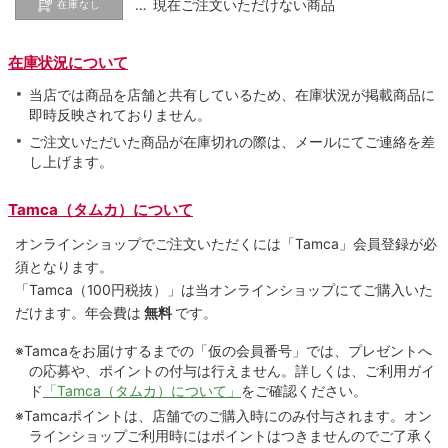
… 現在ご注文いただけない商品
在庫なし
在庫状況について
当店では商品を店舗と共有しているため、在庫状況が掲載商品に
即時反映されておりません。
ご注文いただいた商品が在庫切れの際は、メールにてご連絡を差
し上げます。
Tamca（タムカ）について
オンラインショップでご注⽂いただくには「Tamca」会員登録が必
須となります。
「Tamca
（100円税抜）
」は当オンラインショップにてご購⼊いた
だけます。
年会費は
無料
です。
※Tamcaをお届けするまでの「仮の会員番号」では、プレゼントへ
の応募や、ポイントの付与は⾏えません。詳しくは、ご利⽤ガイ
ド
「Tamca（タムカ）について」
をご確認ください。
※Tamcaポイントは、店舗でのご購⼊時にのみ付与されます。オン
ラインショップご利用時にはポイントはつきませんのでご了承く