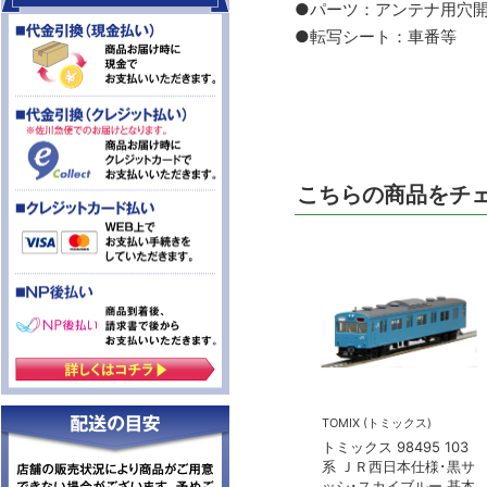
●パーツ：アンテナ用穴
●転写シート：車番等
こちらの商品をチ
TOMIX (トミックス)
トミックス 98495 103
系 ＪＲ西日本仕様･黒サ
ッシ･スカイブルー 基本