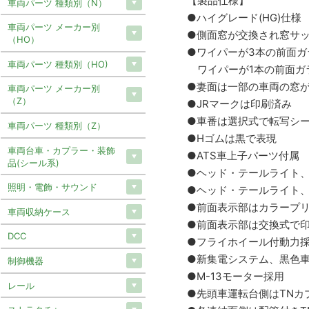
【製品仕様】
車両パーツ 種類別（N）
●ハイグレード(HG)仕様
車両パーツ メーカー別
●側面窓が交換され窓サッ
（HO）
●ワイパーが3本の前面ガ
車両パーツ 種類別（HO)
ワイパーが1本の前面ガ
●妻面は一部の車両の窓
車両パーツ メーカー別
（Z）
●JRマークは印刷済み
●車番は選択式で転写シ
車両パーツ 種類別（Z）
●Hゴムは黒で表現
車両台車・カプラー・装飾
●ATS車上子パーツ付属
品(シール系)
●ヘッド・テールライト、
照明・電飾・サウンド
●ヘッド・テールライト、
●前面表示部はカラープ
車両収納ケース
●前面表示部は交換式で
DCC
●フライホイール付動力
●新集電システム、黒色
制御機器
●M-13モーター採用
レール
●先頭車運転台側はTNカプ