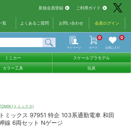
新規会員登録
ご利用ガイド
一覧
よくあるご質問
お問い合わせ
会員ログイン
0
0
マイページ
カート
お気に入り
ミニカー
スケールプラモデル
カラー工具
玩具
TOMIX (トミックス)
トミックス 97951 特企 103系通勤電車 和田
岬線 6両セット Nゲージ