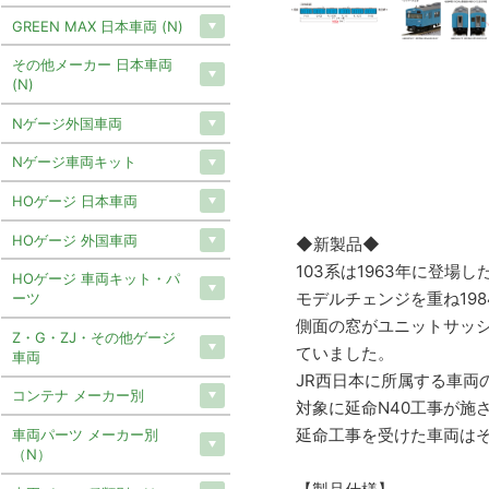
GREEN MAX 日本車両 (N)
その他メーカー 日本車両
(N)
Nゲージ外国車両
Nゲージ車両キット
HOゲージ 日本車両
HOゲージ 外国車両
◆新製品◆
103系は1963年に登場
HOゲージ 車両キット・パ
モデルチェンジを重ね198
ーツ
側面の窓がユニットサッ
Z・G・ZJ・その他ゲージ
ていました。
車両
JR西日本に所属する車両
コンテナ メーカー別
対象に延命N40工事が施
延命工事を受けた車両は
車両パーツ メーカー別
（N）