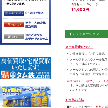
4両セット Nゲージ
14,600
円
インフォメーション
メール設定について
ご注文直後に「ご注文確認」
メールアドレスやメール配信
て」
をご確認ください。
メールアドレスの誤入力や受
出来ない場合は、注文をキャ
※
iCloudメールやフリーメ
す。
その際は大変恐縮ですが
いいたします。
お支払い方法
■クレジットカード
（ただいま