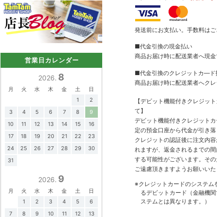
発送前にお支払い。手数料はご
■代金引換の現金払い
商品お届け時に配送業者へ現金
営業日カレンダー
■代金引換のクレジットカ―ド
8
2026.
商品お届け時に配送業者へクレ
月
火
水
木
金
土
日
1
2
【デビット機能付きクレジッ
て】
3
4
5
6
7
8
9
デビット機能付きクレジットカ
10
11
12
13
14
15
16
定の預金口座から代金が引き落
17
18
19
20
21
22
23
クレジットの認証後に注文内容
24
25
26
27
28
29
30
れますが、返金されるまでの間
する可能性がございます。その
31
ご遠慮頂きますようお願いいた
9
2026.
※クレジットカードのシステム
月
火
水
木
金
土
日
るデビットカード（金融機関で
ステムとは異なります。）
1
2
3
4
5
6
7
8
9
10
11
12
13