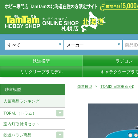
メーカー
鉄道模型
ラジコン
ミリタリープラモデル
キャラクタープラ
鉄道模型
TOMIX 日本車両 (N)
鉄道模型
人気商品ランキング
TORM.（トラム）
室内灯取付済セット
鉄道バラシ商品