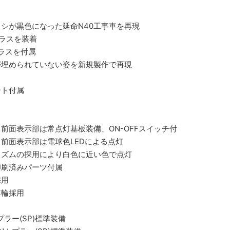
シが黒色になった延命N40工事車を再現
ラスを装着
ラスを付属
が埋められていない姿を新規製作で再現
ート付属
前面表示部は常点灯基板装備、ON-OFFスイッチ付
前面表示部は電球色LEDによる点灯
リズムの採用により白色に近い色で点灯
印刷済みパーツ付属
採用
車輪採用
ラー(SP)標準装備