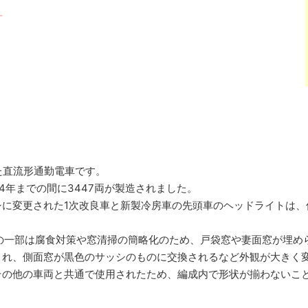
した直流形通勤電車です。
4年までの間に3447両が製造されました。
シに変更された1次改良車と新製冷房車の先頭車のヘッドライトは、
の一部は腐食対策や窓清掃の簡略化のため、戸袋窓や妻面窓が埋められ
され、側面窓が黒色のサッシのものに交換されるなど外観が大きく
その他の車両と共通で使用されたため、編成内で形状が揃わないこ