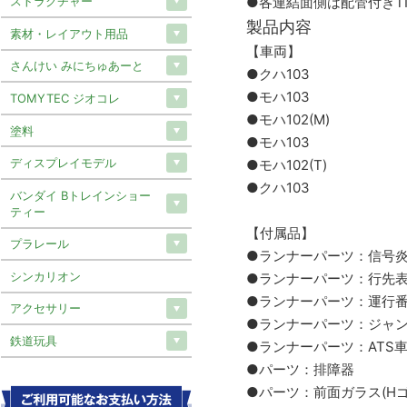
●各連結面側は配管付きTN
ストラクチャー
製品内容
素材・レイアウト用品
【車両】
さんけい みにちゅあーと
●クハ103
●モハ103
TOMYTEC ジオコレ
●モハ102(M)
塗料
●モハ103
ディスプレイモデル
●モハ102(T)
●クハ103
バンダイ Bトレインショー
ティー
【付属品】
プラレール
●ランナーパーツ：信号
シンカリオン
●ランナーパーツ：行先
●ランナーパーツ：運行
アクセサリー
●ランナーパーツ：ジャ
鉄道玩具
●ランナーパーツ：ATS
●パーツ：排障器
●パーツ：前面ガラス(Hゴ