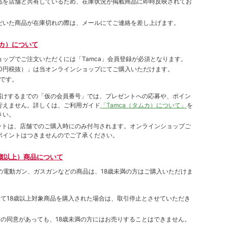
品を店舗と共有しているため、在庫状況が掲載商品に即時反映されてお
だいた商品が在庫切れの際は、メールにてご連絡を差し上げます。
ムカ）について
ョップでご注⽂いただくには「Tamca」会員登録が必須となります。
00円税抜）
」は当オンラインショップにてご購⼊いただけます。
です。
をお届けするまでの「仮の会員番号」では、プレゼントへの応募や、ポイン
⾏えません。詳しくは、ご利⽤ガイド
「Tamca（タムカ）について」
を
さい。
ポイントは、店舗でのご購⼊時にのみ付与されます。オンラインショップご
ポイントはつきませんのでご了承ください。
歳以上）商品について
象の電動ガン、ガスガンなどの商品は、18歳未満の方はご購入いただけま
して18歳以上対象商品を購入された場合は、取引停止とさせていただき
者の同意があっても、18歳未満の方にはお売りすることはできません。