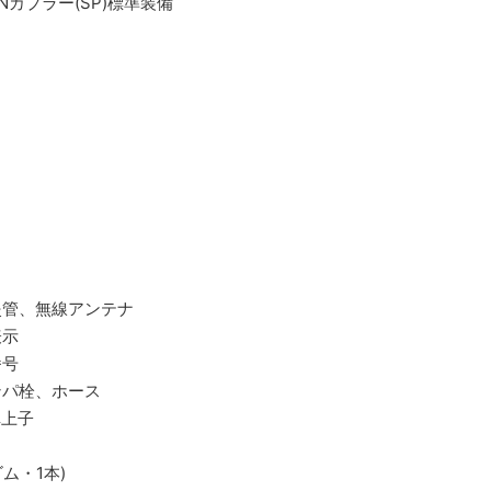
カプラー(SP)標準装備
炎管、無線アンテナ
表示
番号
ンパ栓、ホース
車上子
ム・1本)