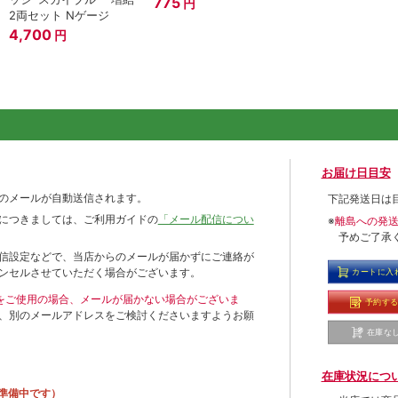
775
円
2両セット Nゲージ
4,700
円
お届け日目安
のメールが自動送信されます。
下記発送日は
につきましては、ご利用ガイドの
「メール配信につい
※
離島への発
予めご了承
信設定などで、当店からのメールが届かずにご連絡が
ンセルさせていただく場合がございます。
カートに入
ールをご使用の場合、メールが届かない場合がございま
予約す
、別のメールアドレスをご検討くださいますようお願
在庫な
在庫状況につ
準備中です）