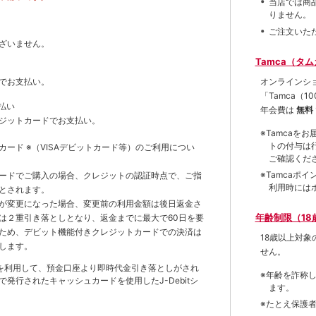
当店では商
りません。
ご注文いた
ざいません。
Tamca（タ
オンラインシ
でお支払い。
「Tamca
（1
払い
年会費は
無料
ジットカードでお支払い。
※Tamca
トの付与は
トカード
※（VISAデビットカード等）
のご利用につい
ご確認くだ
※Tamca
ードでご購入の場合、クレジットの認証時点で、ご指
利用時には
とされます。
が変更になった場合、変更前の利用金額は後日返金さ
年齢制限（18
は２重引き落としとなり、返金までに最大で60日を要
ため、デビット機能付きクレジットカードでの決済は
18歳以上対
します。
せん。
を利用して、預金口座より即時代金引き落としがされ
※年齢を詐称
発行されたキャッシュカードを使用したJ-Debitシ
ます。
※たとえ保護