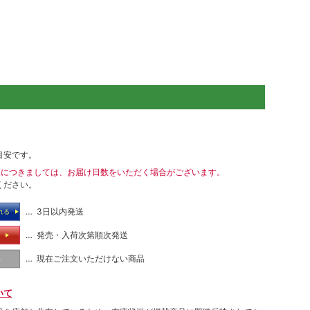
目安です。
送につきましては、お届け日数をいただく場合がございます。
ください。
… 3日以内発送
れる
… 発売・入荷次第順次発送
る
… 現在ご注文いただけない商品
し
いて