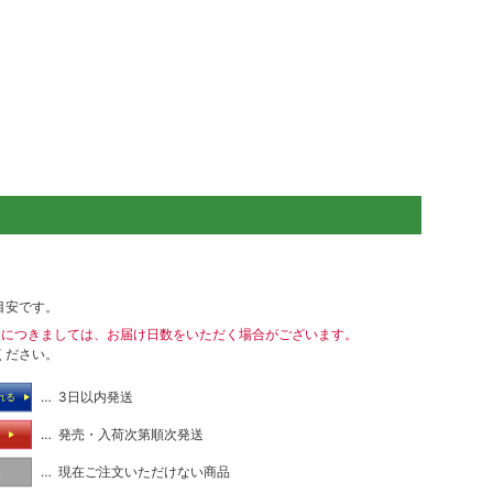
目安です。
送につきましては、お届け日数をいただく場合がございます。
ください。
… 3日以内発送
れる
… 発売・入荷次第順次発送
る
… 現在ご注文いただけない商品
し