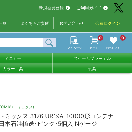
新規会員登録
ご利用ガイド
一覧
よくあるご質問
お問い合わせ
会員ログイン
0
0
マイページ
カート
お気に入り
ミニカー
スケールプラモデル
カラー工具
玩具
TOMIX (トミックス)
トミックス 3176 UR19A-10000形コンテナ
日本石油輸送･ピンク･5個入 Nゲージ