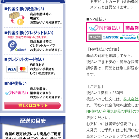
るデビットカード（金融機関で
ステムとは異なります。）
■NP後払い
【NP後払いの詳細】
商品の到着を確認してから、「コ
後払いできる安心・簡単な決済
請求書は、商品とは別に郵送さ
ます。
【ご注意】
後払い手数料：250円
後払いのご注文には、
株式会社
れ、同社へ代金債権を譲渡しま
NP後払い利用規約及び同社の
選択ください。
お支払いには審査が必要です。
未発売（ご予約）はご利用いた
当オンラインショップでのNP後