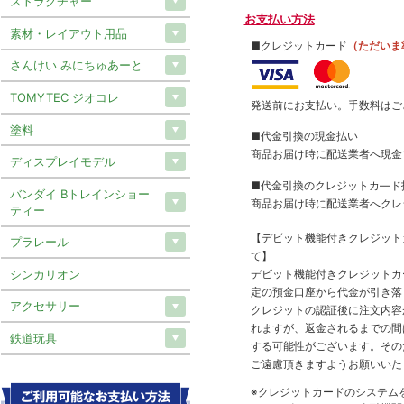
ストラクチャー
お支払い方法
素材・レイアウト用品
■クレジットカード
（ただいま
さんけい みにちゅあーと
TOMYTEC ジオコレ
発送前にお支払い。手数料はご
塗料
■代金引換の現金払い
商品お届け時に配送業者へ現金
ディスプレイモデル
■代金引換のクレジットカ―ド
バンダイ Bトレインショー
商品お届け時に配送業者へクレ
ティー
【デビット機能付きクレジッ
プラレール
て】
デビット機能付きクレジットカ
シンカリオン
定の預金口座から代金が引き落
アクセサリー
クレジットの認証後に注文内容
れますが、返金されるまでの間
鉄道玩具
する可能性がございます。その
ご遠慮頂きますようお願いいた
※クレジットカードのシステム