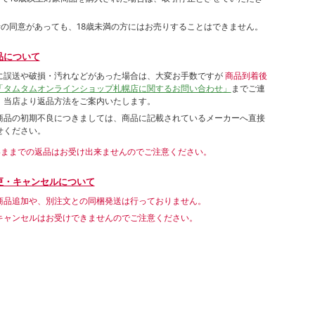
者の同意があっても、18歳未満の方にはお売りすることはできません。
品について
に誤送や破損・汚れなどがあった場合は、大変お手数ですが
商品到着後
「タムタムオンラインショップ札幌店に関するお問い合わせ」
までご連
。当店より返品方法をご案内いたします。
商品の初期不良につきましては、商品に記載されているメーカーへ直接
せください。
いままでの返品はお受け出来ませんのでご注意ください。
更・キャンセルについて
商品追加や、別注文との同梱発送は行っておりません。
キャンセルはお受けできませんのでご注意ください。