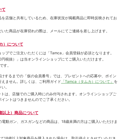
いて
品を店舗と共有しているため、在庫状況が掲載商品に即時反映されてお
だいた商品が在庫切れの際は、メールにてご連絡を差し上げます。
ムカ）について
ョップでご注⽂いただくには「Tamca」会員登録が必須となります。
00円税抜）
」は当オンラインショップにてご購⼊いただけます。
です。
をお届けするまでの「仮の会員番号」では、プレゼントへの応募や、ポイン
⾏えません。詳しくは、ご利⽤ガイド
「Tamca（タムカ）について」
を
さい。
ポイントは、店舗でのご購⼊時にのみ付与されます。オンラインショップご
ポイントはつきませんのでご了承ください。
歳以上）商品について
象の電動ガン、ガスガンなどの商品は、18歳未満の方はご購入いただけま
して18歳以上対象商品を購入された場合は、取引停止とさせていただき