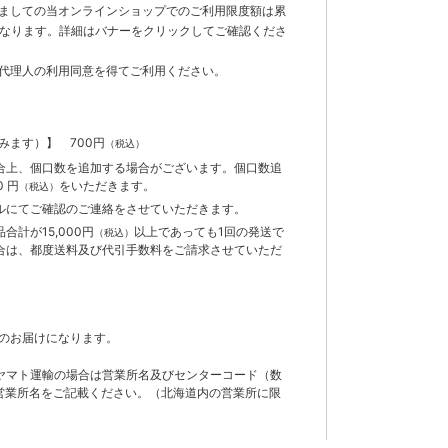
ましての当オンラインショップでのご利用限度額は累
までとなります。詳細はバナーをクリックしてご確認くださ
代理人の利用同意を得てご利用ください。
含みます）】
700円
（税込）
合上、個口数を追加する場合がございます。個口数追
 円
をいただきます。
（税込）
ルにてご確認のご連絡をさせていただきます。
計が15,000円
以上であっても1回の発送で
（税込）
合は、都度送料及び代引手数料をご請求させていただ
のお届けになります。
ヤマト運輸の場合は営業所名及びセンターコード（数
営業所名をご記載ください。（北海道内の営業所に限