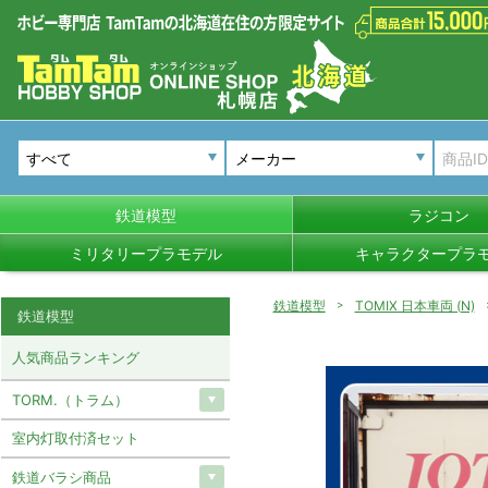
メーカー
鉄道模型
ラジコン
ミリタリープラモデル
キャラクタープラ
鉄道模型
TOMIX 日本車両 (N)
鉄道模型
人気商品ランキング
TORM.（トラム）
室内灯取付済セット
鉄道バラシ商品