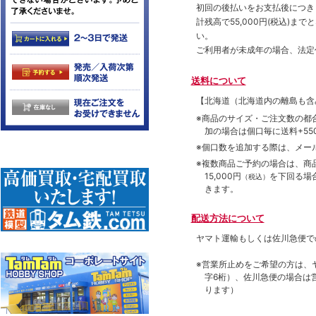
初回の後払いをお支払後につき
計残高で55,000円(税込)
い。
ご利用者が未成年の場合、法定
送料について
【北海道（北海道内の離島も
※商品のサイズ・ご注文数の都
加の場合は個口毎に送料+550
※個口数を追加する際は、メー
※複数商品ご予約の場合は、商品合
15,000円
を下回る場
（税込）
きます。
配送方法について
ヤマト運輸もしくは佐川急便で
※営業所止めをご希望の方は、
字6桁）、佐川急便の場合は
ります）