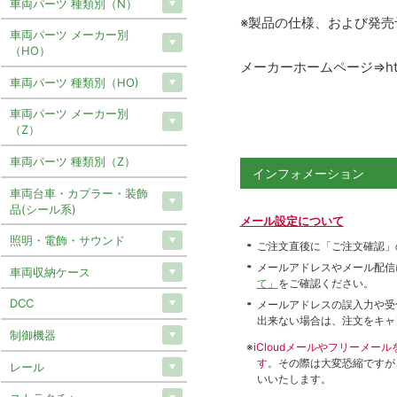
車両パーツ 種類別（N）
※製品の仕様、および発
車両パーツ メーカー別
（HO）
メーカーホームページ⇒https://w
車両パーツ 種類別（HO)
車両パーツ メーカー別
（Z）
車両パーツ 種類別（Z）
インフォメーション
車両台車・カプラー・装飾
品(シール系)
メール設定について
照明・電飾・サウンド
ご注文直後に「ご注文確認」
メールアドレスやメール配信
車両収納ケース
て」
をご確認ください。
DCC
メールアドレスの誤入力や受
出来ない場合は、注文をキャ
制御機器
※
iCloudメールやフリーメ
す。
その際は大変恐縮ですが
レール
いいたします。