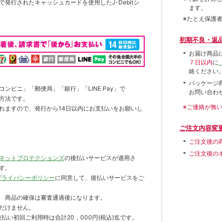
発行されたキャッシュカードを使用したJ-Debitシ
ます。
※たとえ保護
初期不良・返
お届け商品
７日以内
に
絡ください
パッケージ
ンビニ」「郵便局」「銀行」「LINE Pay」で
お問い合わ
方法です。
※ご連絡が無
れますので、発行から14日以内にお支払いをお願いし
ご注文内容変
ご注文後の
ご注文後の
ネットプロテクションズ
の後払いサービスが適用さ
す。
プライバシーポリシー
に同意して、後払いサービスをご
 商品の確保は審査通過後になります。
だけません。
払い初回ご利用時は合計20，000円(税込)迄です。