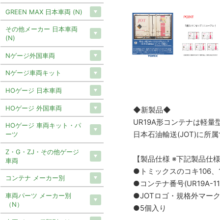
GREEN MAX 日本車両 (N)
その他メーカー 日本車両
(N)
Nゲージ外国車両
Nゲージ車両キット
HOゲージ 日本車両
HOゲージ 外国車両
◆新製品◆
UR19A形コンテナは軽
HOゲージ 車両キット・パ
日本石油輸送(JOT)に所
ーツ
Z・G・ZJ・その他ゲージ
【製品仕様 ※下記製品仕
車両
●トミックスのコキ106
コンテナ メーカー別
●コンテナ番号(UR19A-112
●JOTロゴ・規格外マー
車両パーツ メーカー別
（N）
●5個入り