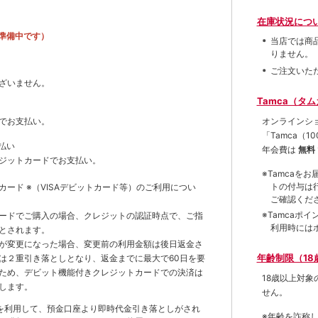
在庫状況につ
準備中です）
当店では商
りません。
ご注文いた
ざいません。
Tamca（タ
オンラインシ
でお支払い。
「Tamca
（1
払い
年会費は
無料
ジットカードでお支払い。
※Tamca
トの付与は
トカード
※（VISAデビットカード等）
のご利用につい
ご確認くだ
※Tamca
ードでご購入の場合、クレジットの認証時点で、ご指
利用時には
とされます。
が変更になった場合、変更前の利用金額は後日返金さ
年齢制限（18
は２重引き落としとなり、返金までに最大で60日を要
ため、デビット機能付きクレジットカードでの決済は
18歳以上対
します。
せん。
を利用して、預金口座より即時代金引き落としがされ
※年齢を詐称