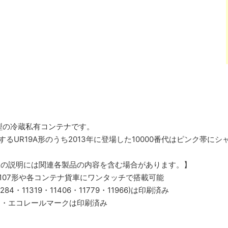
量型の冷蔵私有コンテナです。
属するUR19A形のうち2013年に登場した10000番代はピンク帯
様の説明には関連各製品の内容を含む場合があります。】
、107形や各コンテナ貨車にワンタッチで搭載可能
84・11319・11406・11779・11966)は印刷済み
ク・エコレールマークは印刷済み