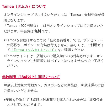
Tamca（タムカ）について
オンラインショップでご注⽂いただくには「Tamca」会員登録が必
須となります。
「Tamca
（100円税抜）
」は当オンラインショップにてご購⼊いた
だけます。
年会費は
無料
です。
※Tamcaをお届けするまでの「仮の会員番号」では、プレゼントへ
の応募や、ポイントの付与は⾏えません。詳しくは、ご利⽤ガイ
ド
「Tamca（タムカ）について」
をご確認ください。
※Tamcaポイントは、店舗でのご購⼊時にのみ付与されます。オン
ラインショップご利用時にはポイントはつきませんのでご了承く
ださい。
年齢制限（18歳以上）商品について
18歳以上対象の電動ガン、ガスガンなどの商品は、18歳未満の方は
ご購入いただけません。
※年齢を詐称して18歳以上対象商品を購入された場合は、取引停止
とさせていただきます。