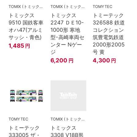
TOMIX (トミックス)
TOMIX (トミックス)
TOMYTEC
トミックス
トミックス
トミーテック
9510 国鉄客車
2247 ＤＥ10-
326588 鉄道
オハ47(アルミ
1000形 寒地
コレクション
サッシ・青色)
型･高崎車両セ
筑豊電気鉄道
ンター Nゲー
2000形2005
1,485
円
ジ
号 黄
6,200
4,300
円
円
TOMYTEC
TOMIX (トミックス)
トミーテック
トミックス
333005 ザ・
3308 V18B形