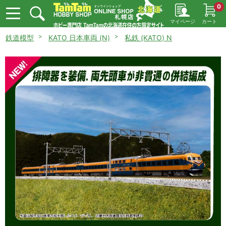
0
マイページ
カート
鉄道模型
KATO 日本車両 (N)
私鉄 (KATO) N