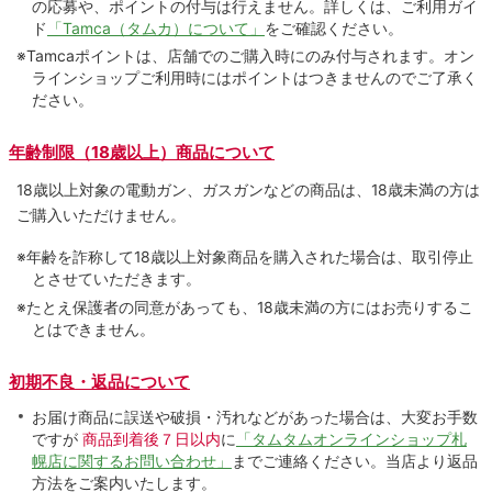
の応募や、ポイントの付与は⾏えません。詳しくは、ご利⽤ガイ
ド
「Tamca（タムカ）について」
をご確認ください。
※Tamcaポイントは、店舗でのご購⼊時にのみ付与されます。オン
ラインショップご利用時にはポイントはつきませんのでご了承く
ださい。
年齢制限（18歳以上）商品について
18歳以上対象の電動ガン、ガスガンなどの商品は、18歳未満の方は
ご購入いただけません。
※年齢を詐称して18歳以上対象商品を購入された場合は、取引停止
とさせていただきます。
※たとえ保護者の同意があっても、18歳未満の方にはお売りするこ
とはできません。
初期不良・返品について
お届け商品に誤送や破損・汚れなどがあった場合は、大変お手数
ですが
商品到着後７日以内
に
「タムタムオンラインショップ札
幌店に関するお問い合わせ」
までご連絡ください。当店より返品
方法をご案内いたします。