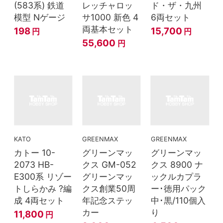
(583系) 鉄道
レッチャロッ
ド・ザ・九州
模型 Nゲージ
サ1000 新色 4
6両セット
両基本セット
198
15,700
円
円
55,600
円
KATO
GREENMAX
GREENMAX
カトー 10-
グリーンマッ
グリーンマッ
2073 HB-
クス GM-052
クス 8900 ナ
E300系 リゾー
グリーンマッ
ックルカプラ
トしらかみ ?編
クス創業50周
ー･徳用パック
成 4両セット
年記念ステッ
中･黒/110個入
カー
り
11,800
円