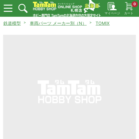
0
マイページ
カート
鉄道模型
車両パーツ メーカー別（N）
TOMIX