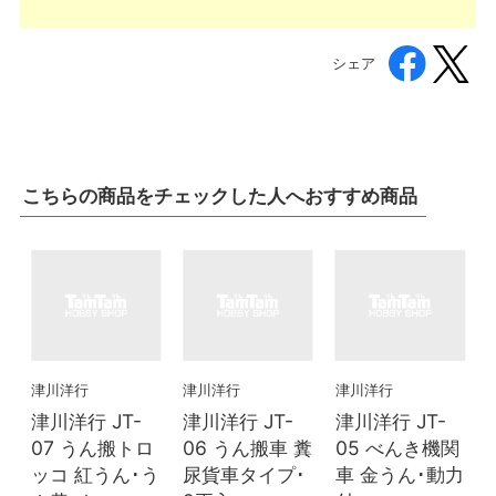
シェア
こちらの商品をチェックした人へおすすめ商品
津川洋行
津川洋行
津川洋行
津川洋行 JT-
津川洋行 JT-
津川洋行 JT-
07 うん搬トロ
06 うん搬車 糞
05 べんき機関
ッコ 紅うん･う
尿貨車タイプ･
車 金うん･動力