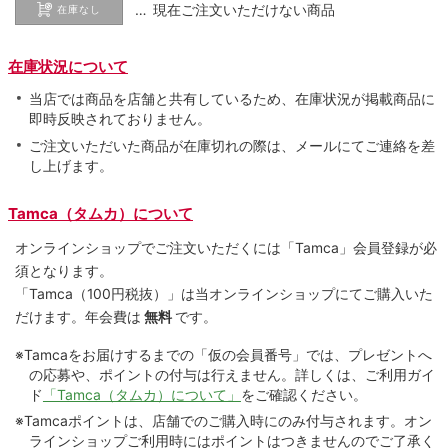
… 現在ご注文いただけない商品
在庫なし
在庫状況について
当店では商品を店舗と共有しているため、在庫状況が掲載商品に
即時反映されておりません。
ご注文いただいた商品が在庫切れの際は、メールにてご連絡を差
し上げます。
Tamca（タムカ）について
オンラインショップでご注⽂いただくには「Tamca」会員登録が必
須となります。
「Tamca
（100円税抜）
」は当オンラインショップにてご購⼊いた
だけます。
年会費は
無料
です。
※Tamcaをお届けするまでの「仮の会員番号」では、プレゼントへ
の応募や、ポイントの付与は⾏えません。詳しくは、ご利⽤ガイ
ド
「Tamca（タムカ）について」
をご確認ください。
※Tamcaポイントは、店舗でのご購⼊時にのみ付与されます。オン
ラインショップご利用時にはポイントはつきませんのでご了承く