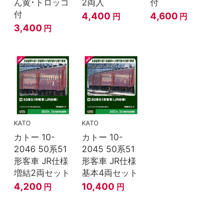
ん黄･トロッコ
2両入
付
付
4,400
4,600
円
円
3,400
円
KATO
KATO
カトー 10-
カトー 10-
2046 50系51
2045 50系51
形客車 JR仕様
形客車 JR仕様
増結2両セット
基本4両セット
4,200
10,400
円
円