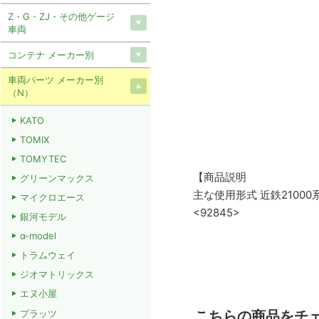
Z・G・ZJ・その他ゲージ
車両
コンテナ メーカー別
車両パーツ メーカー別
（N）
KATO
TOMIX
TOMYTEC
【商品説明
グリーンマックス
主な使用形式 近鉄21000
マイクロエース
<92845>
銀河モデル
α-model
トラムウェイ
ジオマトリックス
エヌ小屋
プラッツ
こちらの商品をチ