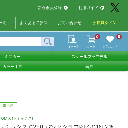
新規会員登録
ご利用ガイド
一覧
よくあるご質問
お問い合わせ
会員ログイン
0
0
マイページ
カート
お気に入り
ミニカー
スケールプラモデル
カラー工具
玩具
再生産
TOMIX (トミックス)
トミックス 0258 パンタグラフPT4811N 2個