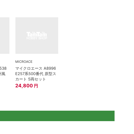
MICROACE
538
マイクロエース A8996
州風
E257系500番代 原型ス
カート 5両セット
24,800
円