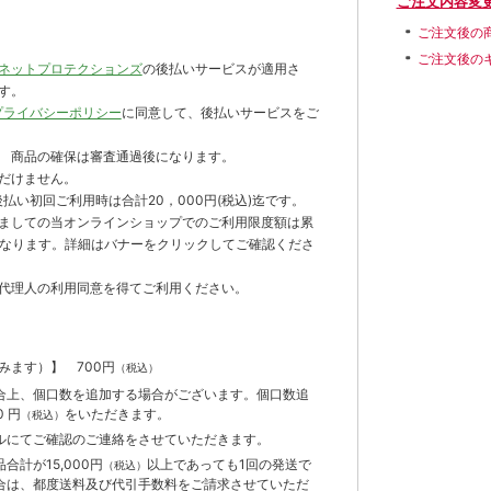
ご注文内容変
ご注文後の
ご注文後の
ネットプロテクションズ
の後払いサービスが適用さ
す。
プライバシーポリシー
に同意して、後払いサービスをご
 商品の確保は審査通過後になります。
だけません。
払い初回ご利用時は合計20，000円(税込)迄です。
ましての当オンラインショップでのご利用限度額は累
までとなります。詳細はバナーをクリックしてご確認くださ
代理人の利用同意を得てご利用ください。
含みます）】
700円
（税込）
合上、個口数を追加する場合がございます。個口数追
 円
をいただきます。
（税込）
ルにてご確認のご連絡をさせていただきます。
計が15,000円
以上であっても1回の発送で
（税込）
合は、都度送料及び代引手数料をご請求させていただ