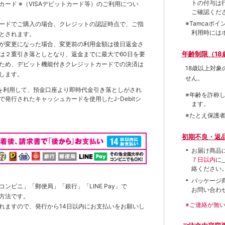
トの付与は
トカード
※（VISAデビットカード等）
のご利用につい
ご確認くだ
※Tamca
ードでご購入の場合、クレジットの認証時点で、ご指
利用時には
とされます。
が変更になった場合、変更前の利用金額は後日返金さ
年齢制限（18
は２重引き落としとなり、返金までに最大で60日を要
ため、デビット機能付きクレジットカードでの決済は
18歳以上対
します。
せん。
を利用して、預金口座より即時代金引き落としがされ
※年齢を詐称
発行されたキャッシュカードを使用したJ-Debitシ
ます。
※たとえ保護
初期不良・返
お届け商品
７日以内
に
絡ください
パッケージ
ンビニ」「郵便局」「銀行」「LINE Pay」で
お問い合わ
方法です。
※ご連絡が無
れますので、発行から14日以内にお支払いをお願いし