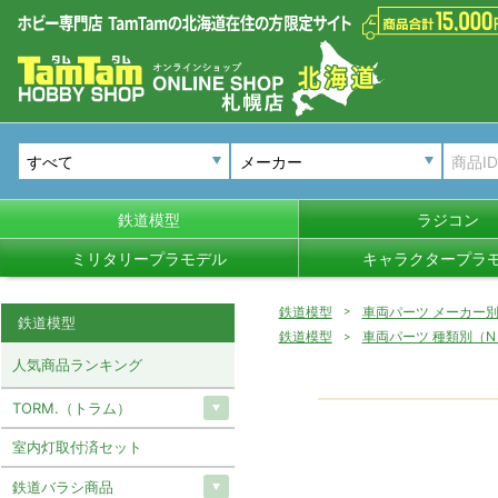
メーカー
鉄道模型
ラジコン
ミリタリープラモデル
キャラクタープラ
鉄道模型
車両パーツ メーカー
鉄道模型
鉄道模型
車両パーツ 種類別（N
人気商品ランキング
TORM.（トラム）
室内灯取付済セット
鉄道バラシ商品