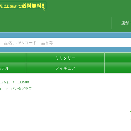
店舗
ミリタリー
モデル
フィギュア
別（N）
TOMIX
）
パンタグラフ