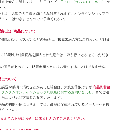
⾏えません。詳しくは、ご利⽤ガイド
「Tamca（タムカ）について」
を
さい。
ポイントは、店舗でのご購⼊時にのみ付与されます。オンラインショップご
ポイントはつきませんのでご了承ください。
歳以上）商品について
象の電動ガン、ガスガンなどの商品は、18歳未満の方はご購入いただけま
して18歳以上対象商品を購入された場合は、取引停止とさせていただき
者の同意があっても、18歳未満の方にはお売りすることはできません。
品について
に誤送や破損・汚れなどがあった場合は、大変お手数ですが
商品到着後
「タムタムオンラインショップ札幌店に関するお問い合わせ」
までご連
。当店より返品方法をご案内いたします。
商品の初期不良につきましては、商品に記載されているメーカーへ直接
せください。
いままでの返品はお受け出来ませんのでご注意ください。