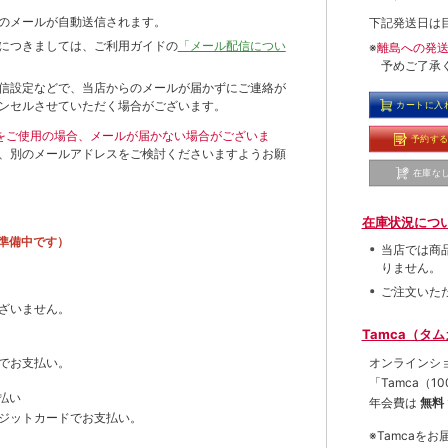
のメールが自動送信されます。
下記発送日は
につきましては、ご利用ガイドの
「メール配信につい
※
離島への発
予めご了承
信設定などで、当店からのメールが届かずにご連絡が
ンセルさせていただく場合がございます。
カートに入
ールをご使用の場合、メールが届かない場合がございま
予約す
、別のメールアドレスをご検討くださいますようお願
在庫な
在庫状況につ
準備中です）
当店では商
りません。
ご注文いた
ざいません。
Tamca（タ
オンラインシ
でお支払い。
「Tamca
（1
払い
年会費は
無料
ジットカードでお支払い。
※Tamca