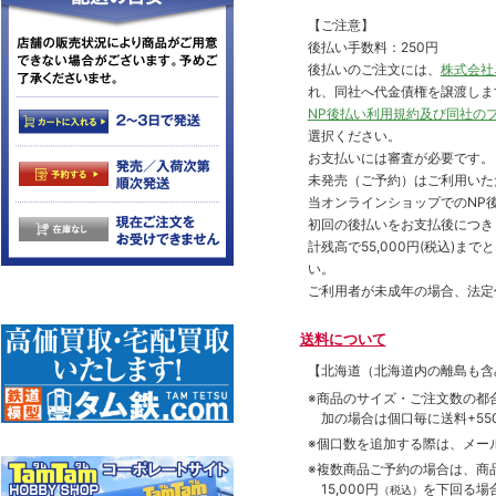
【ご注意】
後払い手数料：250円
後払いのご注文には、
株式会社
れ、同社へ代金債権を譲渡しま
NP後払い利用規約及び同社の
選択ください。
お支払いには審査が必要です。
未発売（ご予約）はご利用いた
当オンラインショップでのNP後
初回の後払いをお支払後につき
計残高で55,000円(税込)
い。
ご利用者が未成年の場合、法定
送料について
【北海道（北海道内の離島も
※商品のサイズ・ご注文数の都
加の場合は個口毎に送料+550
※個口数を追加する際は、メー
※複数商品ご予約の場合は、商品合
15,000円
を下回る場
（税込）