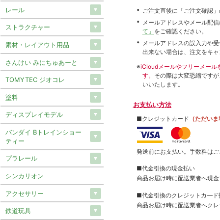
レール
ご注文直後に「ご注文確認」
メールアドレスやメール配信
ストラクチャー
て」
をご確認ください。
メールアドレスの誤入力や受
素材・レイアウト用品
出来ない場合は、注文をキャ
さんけい みにちゅあーと
※
iCloudメールやフリーメ
す。
その際は大変恐縮ですが
TOMYTEC ジオコレ
いいたします。
塗料
お支払い方法
ディスプレイモデル
■クレジットカード
（ただいま
バンダイ Bトレインショー
ティー
発送前にお支払い。手数料はご
プラレール
■代金引換の現金払い
シンカリオン
商品お届け時に配送業者へ現金
アクセサリー
■代金引換のクレジットカ―ド
商品お届け時に配送業者へクレ
鉄道玩具