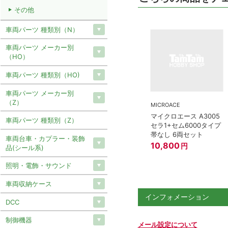
その他
車両パーツ 種類別（N）
車両パーツ メーカー別
（HO）
車両パーツ 種類別（HO)
車両パーツ メーカー別
（Z）
MICROACE
マイクロエース A3005
車両パーツ 種類別（Z）
セラ1+セム6000タイプ
帯なし 6両セット
車両台車・カプラー・装飾
10,800
円
品(シール系)
照明・電飾・サウンド
車両収納ケース
インフォメーション
DCC
制御機器
メール設定について