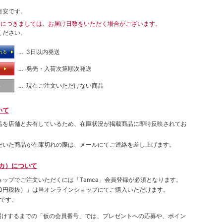
目安です。
送につきましては、お届け日数をいただく場合がございます。
ください。
… 3日以内発送
れる
… 発売・入荷次第順次発送
る
… 現在ご注文いただけない商品
し
いて
品を店舗と共有しているため、在庫状況が掲載商品に即時反映されてお
だいた商品が在庫切れの際は、メールにてご連絡を差し上げます。
ムカ）について
ョップでご注⽂いただくには「Tamca」会員登録が必須となります。
00円税抜）
」は当オンラインショップにてご購⼊いただけます。
です。
をお届けするまでの「仮の会員番号」では、プレゼントへの応募や、ポイン