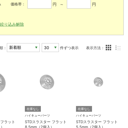
み
円 ～
円
価格帯：
絞り込み解除
順：
件ずつ表示
表示方法：
在庫なし
在庫なし
ハイキューパーツ
ハイキューパーツ
 フラット
STDスラスター フラット
STDスラスター フラット
入）
8.5mm（2個入）
5.5mm（2個入）