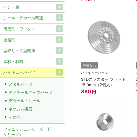
ペン・筆
シール・デカール関連
研磨剤・ワックス
接着剤
型取り・注型関連
素材・材料
在庫なし
ハイキューパーツ
ハイキューパーツ
STDスラスター フラット
メタルパーツ
18.0mm（2個入）
880
円
ディテールアップパーツ
デカール・シール
ネオジム磁石
その他
フィニッシュシリーズ（TF
シリーズ）