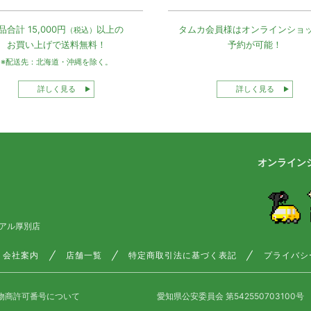
品合計 15,000円
以上の
タムカ会員様は
オンラインショ
（税込）
お買い上げで
送料無料！
予約が可能！
※配送先：北海道・沖縄を除く。
詳しく見る
詳しく見る
オンライン
アル厚別店
会社案内
店舗一覧
特定商取引法に基づく表記
プライバシ
物商許可番号について
愛知県公安委員会 第542550703100号