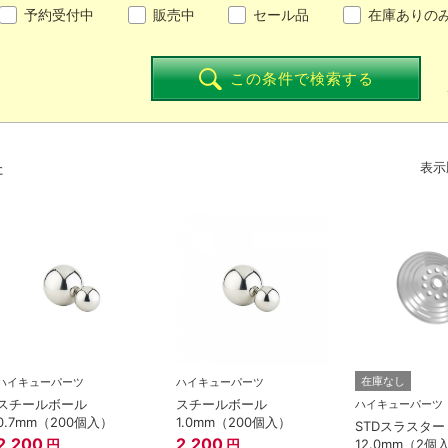
予約受付中
販売中
セール品
在庫ありの
この条件で検索する
た
表示
在庫なし
ハイキューパーツ
ハイキューパーツ
スチールボール
スチールボール
ハイキューパーツ
0.7mm（200個入）
1.0mm（200個入）
STDスラスター
2,200
2,200
12.0mm（2個
円
円