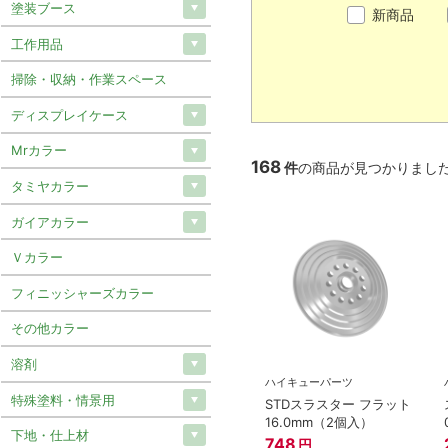
塗装ブース
新商品
工作用品
掃除・収納・作業スペース
ディスプレイケース
Mrカラー
168
件
の商品が見つかりまし
タミヤカラー
ガイアカラー
Ｖカラー
フィニッシャーズカラー
その他カラー
溶剤
ハイキューパーツ
特殊塗料・情景用
STDスラスター フラット
16.0mm（2個入）
下地・仕上材
748
円