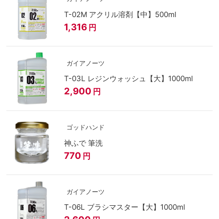
T-02M アクリル溶剤【中】500ml
1,316
円
ガイアノーツ
T-03L レジンウォッシュ【大】1000ml
2,900
円
ゴッドハンド
神ふで 筆洗
770
円
ガイアノーツ
T-06L ブラシマスター【大】1000ml