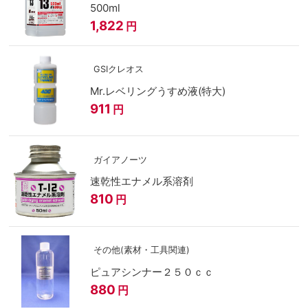
500ml
1,822
円
GSIクレオス
Mr.レベリングうすめ液(特大)
911
円
ガイアノーツ
速乾性エナメル系溶剤
810
円
その他(素材・工具関連)
ピュアシンナー２５０ｃｃ
880
円