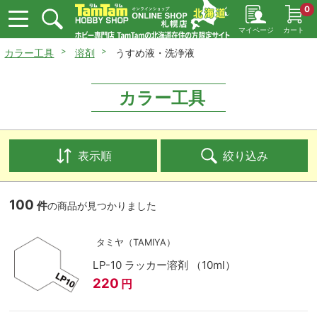
0
マイページ
カート
カラー工具
溶剤
うすめ液・洗浄液
カラー工具
表示順
絞り込み
100
件
の商品が見つかりました
タミヤ（TAMIYA）
LP-10 ラッカー溶剤 （10ml）
220
円