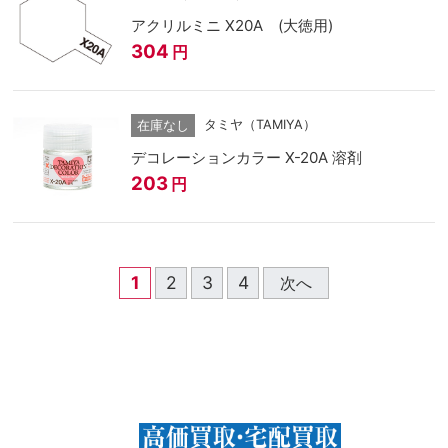
アクリルミニ X20A (大徳用)
304
円
タミヤ（TAMIYA）
在庫なし
デコレーションカラー X-20A 溶剤
203
円
1
2
3
4
次へ