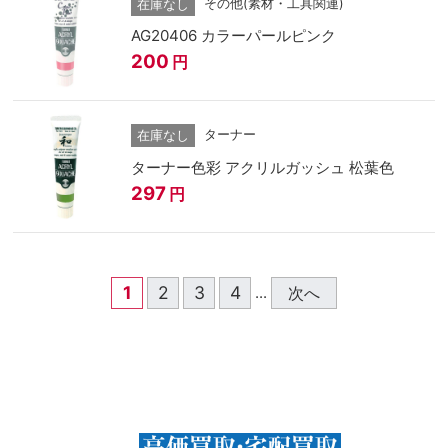
その他(素材・工具関連)
在庫なし
AG20406 カラーパールピンク
200
円
ターナー
在庫なし
ターナー色彩 アクリルガッシュ 松葉色
297
円
1
2
3
4
次へ
...