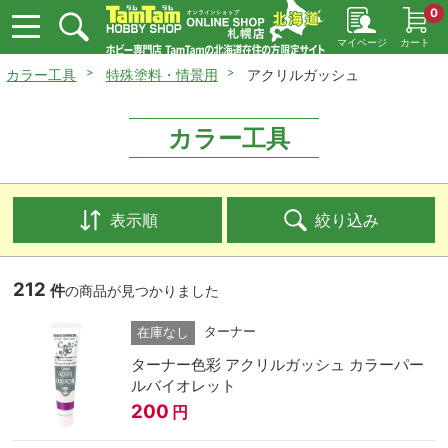
0
マイページ
カート
カラー工具
特殊塗料・情景用
アクリルガッシュ
カラー工具
表示順
絞り込み
212
件
の商品が見つかりました
ターナー
在庫なし
ターナー色彩 アクリルガッシュ カラーパー
ルバイオレット
200
円