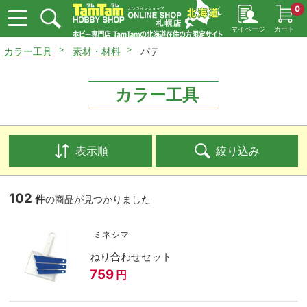
0
マイページ
カート
カラー工具
素材・材料
パテ
カラー工具
表示順
絞り込み
102
件
の商品が見つかりました
ミネシマ
ねり合わせセット
759
円