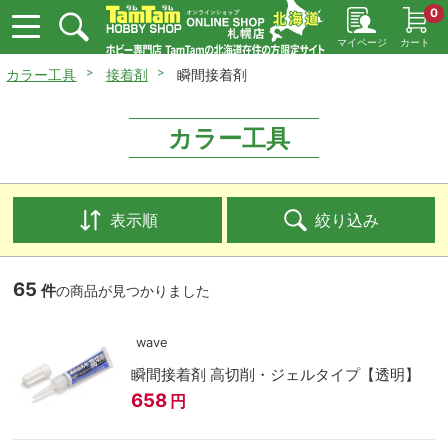
0
マイページ
カート
カラー工具
接着剤
瞬間接着剤
カラー工具
表示順
絞り込み
65
件
の商品が見つかりました
wave
瞬間接着剤 高切削・ジェルタイプ【透明】
658
円