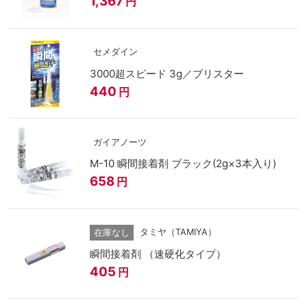
1,367
円
セメダイン
3000超スピード 3g／ブリスター
440
円
ガイアノーツ
M-10 瞬間接着剤 ブラック(2g×3本入り)
658
円
タミヤ（TAMIYA）
在庫なし
瞬間接着剤 （速硬化タイプ）
405
円