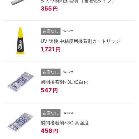
タミヤ瞬間接着剤 （速硬化タイプ）
355
円
wave
在庫なし
UV-速硬 中粘度用接着剤カートリッジ
1,721
円
wave
在庫なし
瞬間接着剤×3L 低白化
547
円
wave
在庫なし
瞬間接着剤×3G 高強度
456
円