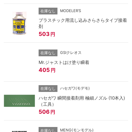
MODELER’S
在庫なし
プラスチック用流し込みさらさらタイプ接着
剤
503
円
GSIクレオス
在庫なし
Mr.ジャストはけ塗り瞬着
405
円
ハセガワ(モデモ)
在庫なし
ハセガワ 瞬間接着剤用 極細ノズル (10本入)
（工具）
506
円
MENG(モンモデル)
在庫なし