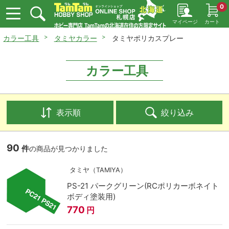
0
マイページ
カート
カラー工具
タミヤカラー
タミヤポリカスプレー
カラー工具
表示順
絞り込み
90
件
の商品が見つかりました
タミヤ（TAMIYA）
PS-21 パークグリーン(RCポリカーボネイト
ボディ塗装用)
770
円