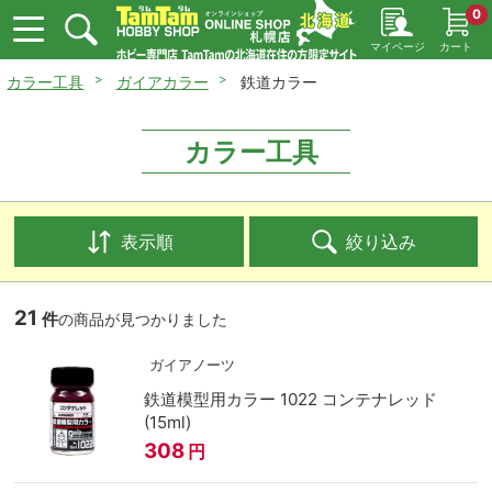
0
マイページ
カート
カラー工具
ガイアカラー
鉄道カラー
カラー工具
表示順
絞り込み
21
件
の商品が見つかりました
ガイアノーツ
鉄道模型用カラー 1022 コンテナレッド
(15ml)
308
円